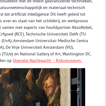
studeerd met de meest geavanceerde technieken,
natuurwetenschappelijk en materiaal-technisch
 tot artificial intelligence
. Dit heeft geleid tot
 over en staat van het schilderij, en werkproces
kt samen met experts van hoofdpartner AkzoNobel,
Erfgoed (RCE), Technische Universiteit Delft (TU
m (UvA), Amsterdam Universitair Medische Centra
), De Vrije Universiteit Amsterdam (VU),
 (TU/e) en National Gallery of Art, Washington DC.
nden op
Operatie Nachtwacht – Rijksmuseum.