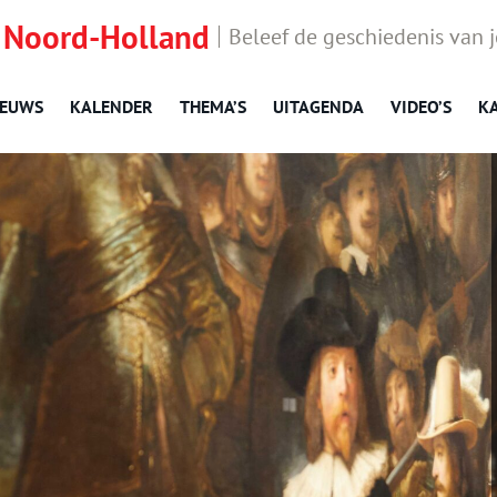
 Noord-Holland
Beleef de geschiedenis van 
IEUWS
KALENDER
THEMA’S
UITAGENDA
VIDEO’S
K