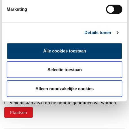
Vul deze informatie aan of geef een reactie.
Marketing
Details tonen
Vereiste velden zijn gemarkeerd met *. Het e-mailadres wordt niet
gepubliceerd.
Alle cookies toestaan
Naam
*
Selectie toestaan
E-mail
*
Alleen noodzakelijke cookies
Vink dit aan als u op de hoogte gehouden wil worden.