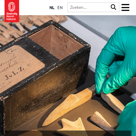
NL
EN