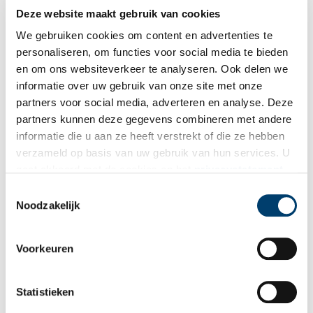
Deze website maakt gebruik van cookies
Bron:
Cruquius Museum
We gebruiken cookies om content en advertenties te
Publicatiedatum: 02/04/2025
personaliseren, om functies voor social media te bieden
en om ons websiteverkeer te analyseren. Ook delen we
informatie over uw gebruik van onze site met onze
partners voor social media, adverteren en analyse. Deze
partners kunnen deze gegevens combineren met andere
Ontvang de nieuwsbrief
informatie die u aan ze heeft verstrekt of die ze hebben
verzameld op basis van uw gebruik van hun services. U
Wilt u op de hoogte blijven van de mooiste verhalen en het
gaat akkoord met de cookies en het
privacystatement
laatste erfgoednieuws? Schrijf u dan nu in voor onze
als u onze website blijft gebruiken.
wekelijkse nieuwsbrief!
Toestemmingsselectie
Noodzakelijk
Voorkeuren
Bij inschrijving gaat u akkoord met ons
privacybeleid
.
Statistieken
Aanvullingen