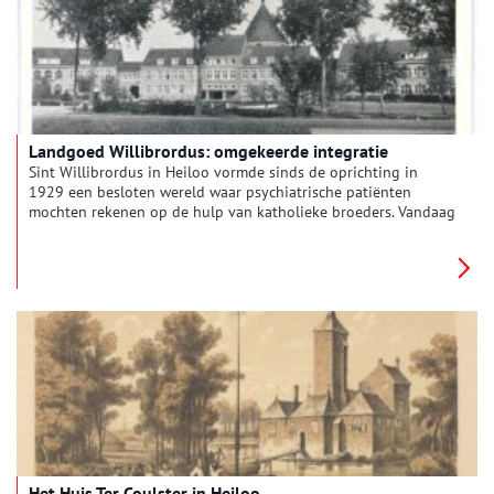
Landgoed Willibrordus: omgekeerde integratie
Sint Willibrordus in Heiloo vormde sinds de oprichting in
1929 een besloten wereld waar psychiatrische patiënten
mochten rekenen op de hulp van katholieke broeders. Vandaag
de dag is er, naast 250 patiënten, ook het Willibrordus
Business Centrum te vinden.
Het Huis Ter Coulster in Heiloo