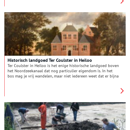
buitenkanten. Bij woonboerderijen zien we de zoektocht naar
het toepassen van nieuwe functies, op basis van de
oorspronkelijke indeling. Deze keer reist Anna af naar
boerderij Nijenburg in Heiloo.
Historisch landgoed Ter Coulster in Heiloo
Ter Coulster in Heiloo is het enige historische landgoed boven
het Noordzeekanaal dat nog particulier eigendom is. In het
bos mag je vrij wandelen, maar niet iedereen weet dat er bijna
vier eeuwen lang een kasteel en in de negentiende eeuw een
landhuis heeft gestaan.