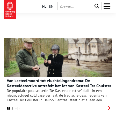
NL
EN
Van kasteelmoord tot vluchtelingendrama: De
Kasteeldetective ontrafelt het lot van Kasteel Ter Coulster
De populaire podcastserie ‘De Kasteeldetective’ duikt in een
nieuw, actueel cold case verhaal: de tragische geschiedenis van
Kasteel Ter Coulster in Heiloo. Centraal staat niet alleen een
driedubbele moord en een begraven zilverschat, maar ook een
2 min
uniek 16e-eeuws dagboek dat een schokkende parallel legde
met de vluchtelingencrisis van vandaag.