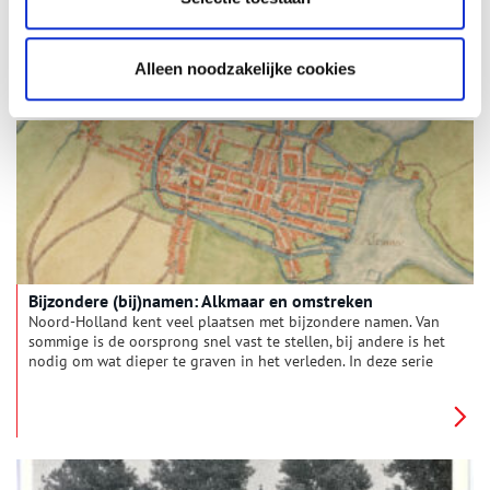
Begraafplaatsen zijn niet alleen plekken waar we onze doden
een laatste rustplaats gunnen. Ze zijn ook een oase van rust en
groen èn ze geven een tijdsbeeld. De landelijke stichting
Terebinth bekommert zich dan ook om het funeraire erfgoed.
Alleen noodzakelijke cookies
Ze stimuleert het opknappen van verwaarloosde
begraafplaatsen en grafmonumenten, maar organiseert ook
lezingen en rondleidingen.
Bijzondere (bij)namen: Alkmaar en omstreken
Noord-Holland kent veel plaatsen met bijzondere namen. Van
sommige is de oorsprong snel vast te stellen, bij andere is het
nodig om wat dieper te graven in het verleden. In deze serie
verhalen onderzoeken we elke maand een andere regio van
onze provincie, om achter de herkomst van de lokale
plaatsnamen én bijnamen van de inwoners te komen. Deze
maand: Alkmaar en omstreken.