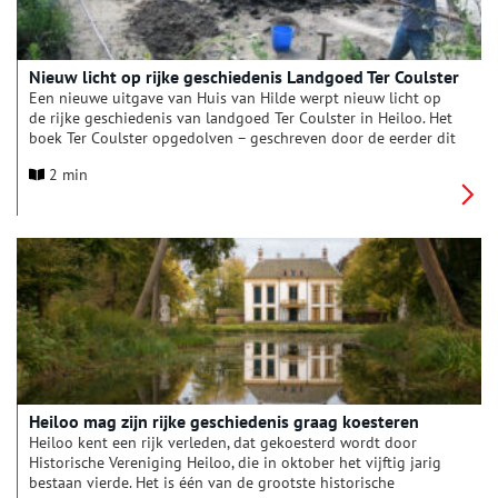
Nieuw licht op rijke geschiedenis Landgoed Ter Coulster
Een nieuwe uitgave van Huis van Hilde werpt nieuw licht op
de rijke geschiedenis van landgoed Ter Coulster in Heiloo. Het
boek Ter Coulster opgedolven – geschreven door de eerder dit
jaar overleden dr. G.P. Alders – brengt archeologische vondsten,
2 min
historische bronnen en bouwhistorisch onderzoek samen in
één compleet verhaal over het enige particuliere historische
landgoed in Noord-Holland boven het Noordzeekanaal.
Heiloo mag zijn rijke geschiedenis graag koesteren
Heiloo kent een rijk verleden, dat gekoesterd wordt door
Historische Vereniging Heiloo, die in oktober het vijftig jarig
bestaan vierde. Het is één van de grootste historische