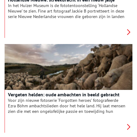
In het Huizer Museum is de fototentoonstelling ‘Hollandse
Nieuwe’ te zien. Fine art fotograaf Jackie B portretteert in deze
serie Nieuwe Nederlandse vrouwen die geboren zijn in landen
waar Nederland in het verleden (of heden)
handelsbetrekkingen mee had. De serie bestaat uit achttien
foto’s met vrouwen afkomstig uit dertien verschillende landen,
waaronder Japan, Suriname, Somalië en Israël. Zij zijn gekleed
in de traditionele dracht van hun (voor)ouders gecombineerd
met accessoires uit de Nederlandse streekdracht. Dit levert
nieuwe en verrassende beelden op. Oneindig Noord-Holland
bezocht de tentoonstelling en ging in gesprek met fotograaf
Jackie B.
Vergeten helden: oude ambachten in beeld gebracht
Voor zijn nieuwe fotoserie ‘Forgotten heroes’ fotografeerde
Ezra Böhm ambachtslieden door het hele land. Hij laat mensen
zien die met een ongelofelijke passie en toewijding hun
ambacht uitoefenen. Hun kennis en expertise is gedurende
vele generaties ontwikkeld, gevormd en overdragen. Deze
eeuwenoude kennis is vandaag de dag nog steeds relevant.
Met deze fotoserie laat Ezra zien hoe belangrijk het is om deze