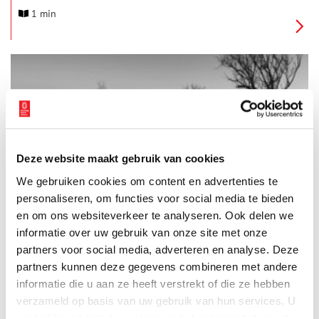
ambachten van Nederland. Hiermee wordt het boek een nog
1 min
nooit eerder vertoond document dat de enorme diversiteit,
rijkdom en het belang van de Nederlandse werkcultuur omvat.
Op 23 november wordt van 15:00 tot 18:30 de boeklancering
feestelijk gevierd bij galerie Warnars & Warnars Art Dealers in
Haarlem.
Deze website maakt gebruik van cookies
Expositie over ‘umheimliche’ bunkers in Kennemerduinen
We gebruiken cookies om content en advertenties te
Fotograaf Bob Wielaard uit Heemstede vindt het helemaal niet
erg als je zijn foto’s van bunkers in de Kennemerduinen
personaliseren, om functies voor social media te bieden
‘unheimlich’ noemt. Op zijn foto’s zien deze ‘fremdkörpers’ er
en om ons websiteverkeer te analyseren. Ook delen we
vaak donker en duister uit.
informatie over uw gebruik van onze site met onze
partners voor social media, adverteren en analyse. Deze
partners kunnen deze gegevens combineren met andere
informatie die u aan ze heeft verstrekt of die ze hebben
verzameld op basis van uw gebruik van hun services. U
gaat akkoord met de cookies en het
privacystatement