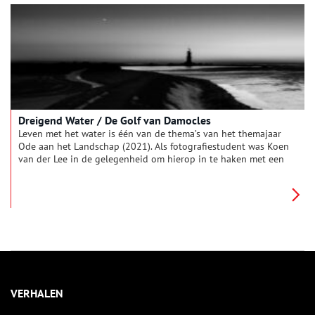
oude ambachten te behouden.
Dreigend Water / De Golf van Damocles
Leven met het water is één van de thema’s van het themajaar
Ode aan het Landschap (2021). Als fotografiestudent was Koen
van der Lee in de gelegenheid om hierop in te haken met een
fotoserie over de dreiging van het water. Speciaal voor
Oneindig Noord-Holland toont hij hier de fotoserie ‘Dreigend
Water / De Golf van Damocles’, gemaakt op Marken in februari
2021.
VERHALEN