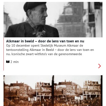
Alkmaar in beeld – door de lens van toen en nu
Op 10 december opent Stedelijk Museum Alkmaar de
tentoonstelling Alkmaar in Beeld – door de lens van toen en
nu. Iconische zwart-witfoto’s van de gerenommeerde
fotografen Maria Austria, Eva Besnyö, Henk Jonker en Ad
2 min
Windig uit de jaren vijftig worden voor het eerst sinds hun
ontstaan tentoongesteld. Daarnaast presenteert het museum
nieuw werk van de hedendaagse fotograaf Jonne Lucia. Zij
heeft zich laten inspireren door haar voorgangers en legt het
Alkmaar van nu vast. Het resultaat is een bijzondere visuele
ontmoeting tussen verleden en heden.