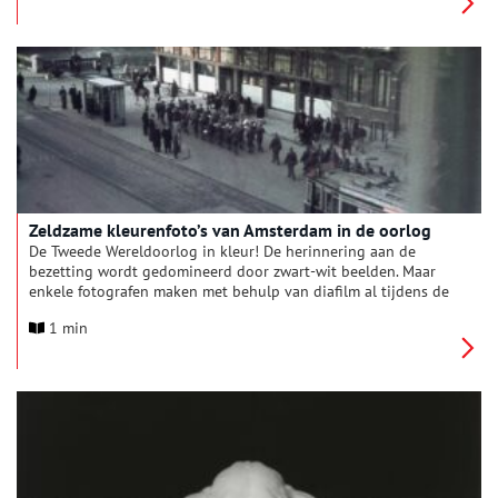
Zeldzame kleurenfoto’s van Amsterdam in de oorlog
De Tweede Wereldoorlog in kleur! De herinnering aan de
bezetting wordt gedomineerd door zwart-wit beelden. Maar
enkele fotografen maken met behulp van diafilm al tijdens de
oorlog kleurenfoto’s. De jonge Amsterdammer Frits J. Rotgans
1 min
(1912-1978) is één van hen. Hij legt vast hoe de bezetting
zichtbaar wordt op straat: een SS’er die op de tram wacht,
reclamezuilen met Duitse propaganda, een bordje ‘Voor Joden
verboden’ in het raam van een café. Ook fotografeert hij twee
Joodse vrouwen, die bij hem thuis een onderduikplek krijgen,
nadat ze tijdens een razzia een veilig heenkomen zochten.