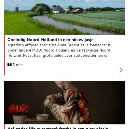
Oneindig Noord-Holland in een nieuw jasje
Agrarisch erfgoed specialist Anna Groentjes is freelancer bij
onder andere MOOI Noord-Holland en de Provincie Noord-
Holland. Naast haar grote liefde voor stolpboerderijen en
geschiedenis, reist zij graag door het Noord-Hollandse
3 min
landschap. Als landschapsfotograaf is Anna regelmatig met
haar camera te vinden in de polder. Oneindig Noord-Holland
heeft het geluk om een aantal van haar prachtige foto’s te
mogen gebruiken voor een nieuwe banner. Zij vertelt ons meer
over het Noord-Hollandse landschap en haar werk.
Hollandse Nieuwe: streekdracht in een nieuw jasje