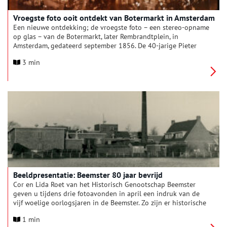
Vroegste foto ooit ontdekt van Botermarkt in Amsterdam
Een nieuwe ontdekking; de vroegste foto – een stereo-opname
op glas – van de Botermarkt, later Rembrandtplein, in
Amsterdam, gedateerd september 1856. De 40-jarige Pieter
Oosterhuis (1816 – 1885), een Nederlandse pionier in de
3 min
fotografie, fotografeerde het plein en de drukke kermis/circus
die daar eeuwenlang jaarlijks in september werd gehouden.
Tot 1875 toen het jaarlijkse feest werd verboden, omdat
bestuurders genoeg hadden van de onrust, vechtpartijen en
losbandigheid die het opleverde.
Beeldpresentatie: Beemster 80 jaar bevrijd
Cor en Lida Roet van het Historisch Genootschap Beemster
geven u tijdens drie fotoavonden in april een indruk van de
vijf woelige oorlogsjaren in de Beemster. Zo zijn er historische
foto’s te zien van vliegtuigen die zijn neergestort, maar ook
1 min
van woningen en tuinderijen die zijn gebombardeerd.