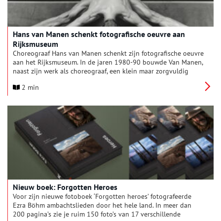
Hans van Manen schenkt fotografische oeuvre aan
Rijksmuseum
Choreograaf Hans van Manen schenkt zijn fotografische oeuvre
aan het Rijksmuseum. In de jaren 1980-90 bouwde Van Manen,
naast zijn werk als choreograaf, een klein maar zorgvuldig
gecomponeerd oeuvre op. Hij portretteerde dansers en
2 min
fotografeerde mannelijk naakt. Kenmerkend voor zijn
fotografie is de ogenschijnlijke eenvoud van de compositie,
waarbij het vatten van schoonheid hoofdzaak was. Van Manen
schenkt 86 van zijn foto’s. In 2019 droeg hij met zijn partner
Henk van Dijk 21 foto’s van Robert Mapplethorpe over aan het
Rijksmuseum.
Nieuw boek: Forgotten Heroes
Voor zijn nieuwe fotoboek ‘Forgotten heroes’ fotografeerde
Ezra Böhm ambachtslieden door het hele land. In meer dan
200 pagina’s zie je ruim 150 foto’s van 17 verschillende