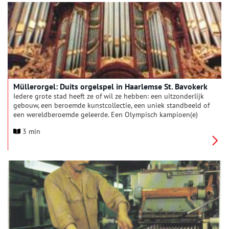
Müllerorgel: Duits orgelspel in Haarlemse St. Bavokerk
Iedere grote stad heeft ze of wil ze hebben: een uitzonderlijk
gebouw, een beroemde kunstcollectie, een uniek standbeeld of
een wereldberoemde geleerde. Een Olympisch kampioen(e)
mag natuurlijk ook. Als we de objecten van Haarlemse
3 min
stedentrots de revue laten passeren, valt op dat ze vaak
scheppingen van migranten blijken te zijn. Denkt u maar aan
de wereldberoemde portretschilderijen van de Vlaamse
vluchteling Frans Hals en aan de Vleeshal, een creatie van de
Vlaamse stadsarchitect Lieven de Key. In de Grote of St.
Bavokerk bevindt zich nog zo’n wereldberoemde schepping
van een migrant. Tussen 1735 en 1738 bouwde de Duitser
Christian Müller daar het nieuwe grote orgel. Müller bouwde
meer belangrijke orgels, maar het was het Haarlemse dat hem
onsterfelijke roem bracht.