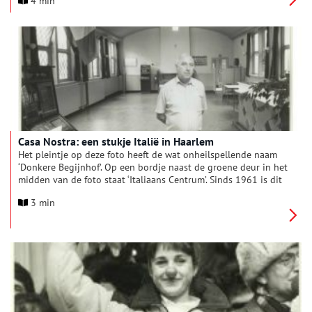
4 min
Casa Nostra: een stukje Italië in Haarlem
Het pleintje op deze foto heeft de wat onheilspellende naam
‘Donkere Begijnhof’. Op een bordje naast de groene deur in het
midden van de foto staat ‘Italiaans Centrum’. Sinds 1961 is dit
de vestigingsplaats van het zogenaamde Casa Nostra (Ons
3 min
Huis). Casa Nostra was bedoeld als ontmoetingsruimte voor de
eerste groep naoorlogse gastarbeiders in Haarlem. Dat waren
Italianen die werkten bij bedrijven als Droste Cacaofabriek,
Kousenfabriek Hin en de Koninklijke Hoogovens.