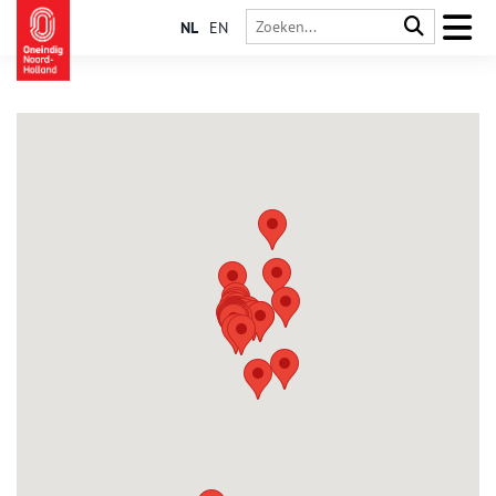
NL
EN
Haarlem