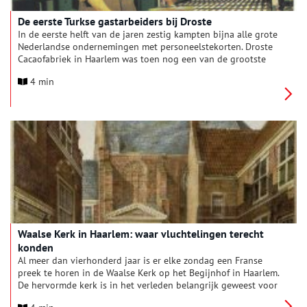
De eerste Turkse gastarbeiders bij Droste
In de eerste helft van de jaren zestig kampten bijna alle grote
Nederlandse ondernemingen met personeelstekorten. Droste
Cacaofabriek in Haarlem was toen nog een van de grootste
bedrijven van de stad. Ook Droste had meer vacatures dan
4 min
haar lief was. Bij Droste kwam de grootste groep arbeiders uit
Turkije.
Waalse Kerk in Haarlem: waar vluchtelingen terecht
konden
Al meer dan vierhonderd jaar is er elke zondag een Franse
preek te horen in de Waalse Kerk op het Begijnhof in Haarlem.
De hervormde kerk is in het verleden belangrijk geweest voor
twee groepen vluchtelingen die zich in Haarlem vestigden.