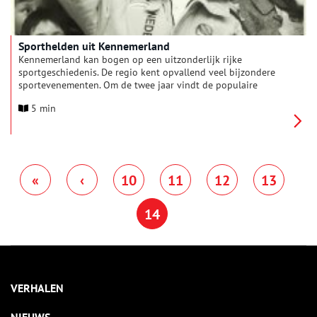
Sporthelden uit Kennemerland
Kennemerland kan bogen op een uitzonderlijk rijke
sportgeschiedenis. De regio kent opvallend veel bijzondere
sportevenementen. Om de twee jaar vindt de populaire
Honkbalweek plaats in het speciaal gebouwde Pim Mulier
5 min
stadion. Pim Mulier was één van de grootste sporthelden uit
Kennemerland, samen met grote sporters als Klaas Pander, Jaap
Eden en Yvonne van Gennip: dé helden van Haarlem.
«
‹
10
11
12
13
14
VERHALEN