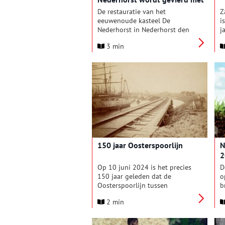
drie culturele activiteiten
De restauratie van het
Z
eeuwenoude kasteel De
i
Nederhorst in Nederhorst den
j
Berg is begonnen. Door middel
I
3 min
van drie culturele activiteiten
d
op het kasteel wordt de
t
restauratie door Stadsherstel
v
Amsterdam ingeluid. Het kasteel
j
in restauratie zal dan als decor
i
dienen.
s
b
k
w
p
e
150 jaar Oosterspoorlijn
N
b
2
u
r
Op 10 juni 2024 is het precies
D
c
150 jaar geleden dat de
o
N
Oosterspoorlijn tussen
b
Amsterdam en Amersfoort, met
m
2 min
een zijtak van Hilversum naar
d
Utrecht, geopend werd. ProRail
u
viert deze historische
e