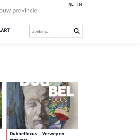
NL
EN
jouw provincie
AART
Dubbelfocus – Verwey en
maskers