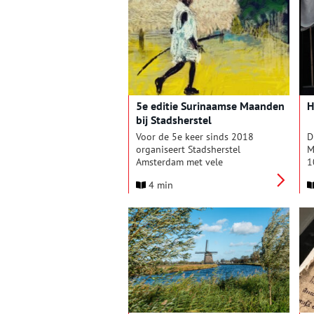
gebeurtenis met onder meer
een speciale podcast.
5e editie Surinaamse Maanden
H
bij Stadsherstel
Voor de 5e keer sinds 2018
D
organiseert Stadsherstel
M
Amsterdam met vele
1
Surinameliefhebbers zoals
H
4 min
curator Myra Winter, de
‘
Surinaamse Maanden. Een
i
benefiet voor behoud van
v
Surinaams erfgoed. Er is dit jaar
p
weer een gevarieerd programma
1
samengesteld met o.a. een
D
verkoopexpositie, wandeling en
w
lezingen waaronder een lezing
a
van Cynthia McLeod.
m
f
’