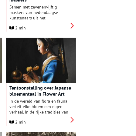
Samen met zevenenvijftig
maskers van hedendaagse
kunstenaars uit het
kunstproject Sign of the Times
2 min
(SOTT) toont Dubbelfocus –
Verwey en maskers een selectie
van (zelf)portretten van Kees
Verwey (1900-1995). Portretten
van sculpturen, gezichten,
maskers en koppen van dieren
zijn een terugkerend onderwerp
in het artistieke oeuvre van
Verwey.
Tentoonstelling over Japanse
bloementaal in Flower Art
Museum
In de wereld van flora en fauna
vertelt elke bloem een eigen
verhaal. In de rijke tradities van
Japan wordt deze communicatie
2 min
naar een hoger niveau getild
met de elegante kunst van
Hanakotoba, de Japanse