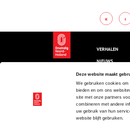
tussen de huizenrijen aan
f
weerszijden. De foto’s zijn
omstreeks 1905 gemaakt door
«
‹
een fotograaf van de
Amsterdamse vestiging van ‘het
zo gunstig bekende
photografisch atelier’ H. Sanders
& Co uit Groningen.
VERHALEN
NIEUWS
KALENDER
Deze website maakt gebru
We gebruiken cookies om c
THEMA’S
bieden en om ons websitev
ACTIVITEITEN
site met onze partners vo
combineren met andere inf
VIDEO’S
uw gebruik van hun servic
website blijft gebruiken.