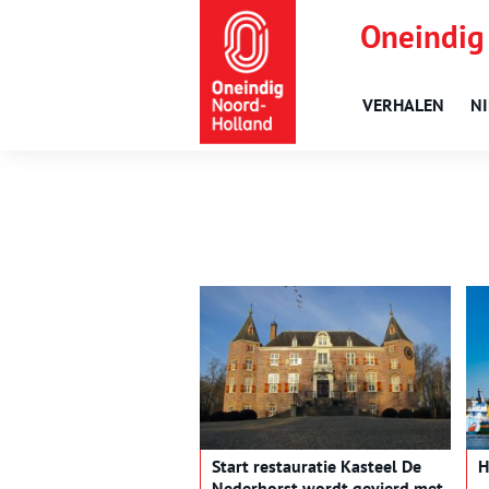
Oneindig
VERHALEN
N
Start restauratie Kasteel De
H
Nederhorst wordt gevierd met