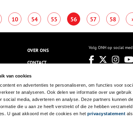
eestmaaltijd.
zijn werk vooral belicht vanuit
zijn stedelijke onderwerpen en
als fotograaf. Het leverde hem
10
54
55
56
57
58
bijnamen op als ‘de schilder van
Amsterdam’ en ‘Nederlands
impressionist’. Door deze
‘beperkende’ blik zijn we de
bijzondere artistieke kwaliteiten
van Breitner uit het oog
Volg ONH op social med
OVER ONS
verloren.
CONTACT
NIEUWSBRIEF
ik van cookies
ontent en advertenties te personaliseren, om functies voor soci
DISCLAIMER
erkeer te analyseren. Ook delen we informatie over uw gebruik
PRIVACY
or social media, adverteren en analyse. Deze partners kunnen 
ormatie die u aan ze heeft verstrekt of die ze hebben verzameld
TOEGANKELIJKHEID
es. U gaat akkoord met de cookies en het
privacystatement
als