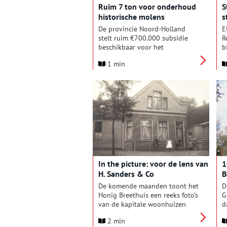
Ruim 7 ton voor onderhoud
S
H
historische molens
s
De provincie Noord-Holland
E
stelt ruim €700.000 subsidie
R
beschikbaar voor het
b
onderhoud van historische
c
1 min
windmolens met een
D
rijksmonumentenstatus.
s
In the picture: voor de lens van
1
H. Sanders & Co
B
De komende maanden toont het
D
Honig Breethuis een reeks foto’s
G
van de kapitale woonhuizen
d
aan de Lagedijk in Zaandijk
m
2 min
toen er nog een wegsloot liep
c