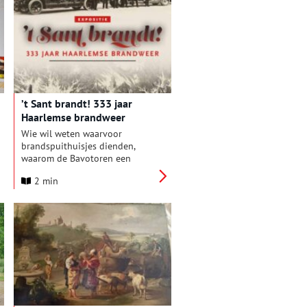
bloementaal. Bloemen spreken
hierin zonder woorden en
dragen diepgaande
betekenissen en emoties over.
Dit is het onderwerp van een
nieuwe tentoonstelling in het
Flower Art Museum in Aalsmeer,
te zien vanaf zondag 26 mei.
’t Sant brandt! 333 jaar
Haarlemse brandweer
Wie wil weten waarvoor
brandspuithuisjes dienden,
waarom de Bavotoren een
bedstee herbergt en wie Jetje
2 min
was, kan deze zomer in De
Hoofdwacht zijn licht opsteken
bij de tentoonstelling ”t Sant
brandt! 333 jaar Haarlemse
brandweer’.