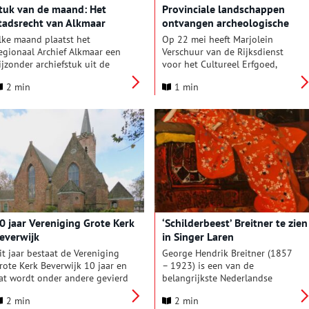
tuk van de maand: Het
Provinciale landschappen
eyboer en zijn vrouwen.
tadsrecht van Alkmaar
ontvangen archeologische
rijksmonumentenpaspoorten
lke maand plaatst het
Op 22 mei heeft Marjolein
egionaal Archief Alkmaar een
Verschuur van de Rijksdienst
ijzonder archiefstuk uit de
voor het Cultureel Erfgoed,
ollectie in de schijnwerpers.
meerdere archeologische
2 min
1 min
eze keer: het middeleeuwse
rijksmonumentenpaspoorten
tadsrecht van Alkmaar.
uitgereikt aan directeuren van
de provinciale landschappen. De
uitreiking vond plaats op
Landgoed Oostbroek in de Bilt.
Met 111 van de circa 1470
archeologische
rijksmonumenten in bezit,
vormen de provinciale
Landschappen een belangrijke
rentmeester van ons verleden.
0 jaar Vereniging Grote Kerk
‘Schilderbeest’ Breitner te zien
everwijk
in Singer Laren
it jaar bestaat de Vereniging
George Hendrik Breitner (1857
rote Kerk Beverwijk 10 jaar en
– 1923) is een van de
at wordt onder andere gevierd
belangrijkste Nederlandse
et een grote tentoonstelling,
kunstenaars uit de late 19e
2 min
2 min
oncerten, lezingen en een
eeuw. De afgelopen decennia is