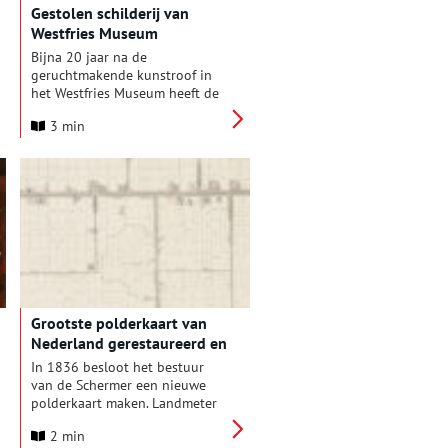
Gestolen schilderij van
Westfries Museum
teruggevonden in Polen
Bijna 20 jaar na de
geruchtmakende kunstroof in
het Westfries Museum heeft de
Poolse politie bij een inval in
3 min
een appartement in Krakau het
schilderij ‘Rebecca en Eliëzer’
van de Hoornse schilder Jan
Linsen teruggevonden. Het
bleek in handen van een man
met de Oekraïense nationaliteit.
Het museum is zeer verheugd
over de vondst. Directeur Ad
Geerdink: “Dit sterkt ons in de
overtuiging dat de nu nog
missende 18 kunstwerken ooit
Grootste polderkaart van
ook weer in het museum te zien
Nederland gerestaureerd en
zullen zijn.”
schimmelvrij
In 1836 besloot het bestuur
van de Schermer een nieuwe
polderkaart maken. Landmeter
Arie van Diggelen uit Alkmaar
2 min
ging aan het werk en leverde