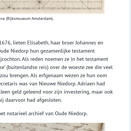
ana (Rijksmuseum Amsterdam).
1676, lieten Elisabeth, haar broer Johannes en
n Oude Niedorp hun gezamenlijke testament
jcochton. Als reden noemen ze in het testament
se’ (buitenlandse reis) over de woeste zee die veel
ee zou brengen. Als erfgenaam wezen ze hun oom
ecretaris was van Nieuwe Niedorp. Adriaen had
leen geld geleend voor zijn investering, maar ook
hij daarvoor had afgesloten.
et notarieel archief van Oude Niedorp.