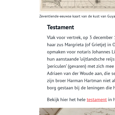
Zeventiende-eeuwse kaart van de kust van Guy
Testament
Vlak voor vertrek, op 3 december 
haar zus Margrieta (of Grietje) i
opmaken voor notaris Johannes Li
hun aanstaande ‘uijtlandsche reijs
‘periculen’ (gevaren) met zich m
Adriaen van der Woude aan, die s
zijn broer Harman Hartman niet al
borg gestaan bij de leningen die 
Bekijk hier het hele
testament
in h