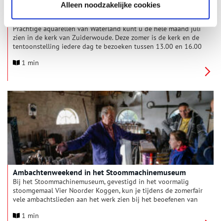
Alleen noodzakelijke cookies
Zomertentoonstelling: aquarellen van Waterland
Prachtige aquarellen van Waterland kunt u de hele maand juli
zien in de kerk van Zuiderwoude. Deze zomer is de kerk en de
tentoonstelling iedere dag te bezoeken tussen 13.00 en 16.00
uur.
1 min
Ambachtenweekend in het Stoommachinemuseum
Bij het Stoommachinemuseum, gevestigd in het voormalig
stoomgemaal Vier Noorder Koggen, kun je tijdens de zomerfair
vele ambachtslieden aan het werk zien bij het beoefenen van
hun ambacht. Zo showt beeldend kunstenaar Rein Veldboer
1 min
zijn prachtige houten sculpturen en laat hij de techniek zien