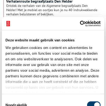
Verhalenroute begraafplaats Den Helder
Ontdek de verhalen van de Algemene begraafplaats Den
Helder! Met je mobiel en oortjes kun je nu 40 indrukwekkende
verhalen beluisteren of bekijken.
1 min
Deze website maakt gebruik van cookies
We gebruiken cookies om content en advertenties te
personaliseren, om functies voor social media te bieden
en om ons websiteverkeer te analyseren. Ook delen we
informatie over uw gebruik van onze site met onze
partners voor social media, adverteren en analyse. Deze
‘Tijdreizen’ toont uniek beeldmateriaal van het oude
partners kunnen deze gegevens combineren met andere
Dolhuys
informatie die u aan ze heeft verstrekt of die ze hebben
In 2025 bestaat Museum van de Geest 20 jaar. Ter gelegenheid
verzameld op basis van uw gebruik van hun services. U
van het aankomende jubileum toont Museum van de Geest
unieke beelden van het Haarlemse Dolhuys, waar het museum
gaat akkoord met de cookies en het
privacystatement
in gevestigd is. Curator Tom Theeuwen selecteerde uit de
als u onze website blijft gebruiken.
1 min
Toestemmingsselectie
archieven een reeks unieke, nooit eerder vertoonde
afbeeldingen van het historische gebouw. De beelden zijn
Noodzakelijk