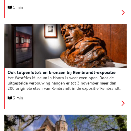
september 2024 gerestaureerd. Tijdens de restauratie doet de
1 min
unieke kans zich voor om oog in oog te staan met de
schilderingen. Met een trap ‘bestorm’ de de geschilderde hemel
van Grote Kerk Naarden. Grijp nu dus nog je kans om dit
unieke kunstwerk van dichtbij te bekijken!
Ook tulpenfoto’s en bronzen bij Rembrandt-expositie
Het Westfries Museum in Hoorn is weer even open. Door de
uitgestelde verbouwing hangen er tot 3 november meer dan
200 originele etsen van Rembrandt in de expositie ‘Rembrandt,
de fotograaf’. Naast zijn meesterlijke etsen valt er echter nog
3 min
meer te zien. Verstilde foto’s bijvoorbeeld: in twee
museumkamers hangen door Rembrandt geïnspireerde
bloemportretten en stillevens van fotograaf Dennis A-Tjak. En
door het hele museum zijn bronzen beelden te bewonderen
die beeldhouwster Anat Ratzabi maakte naar aanleiding van
Rembrandts etsen.