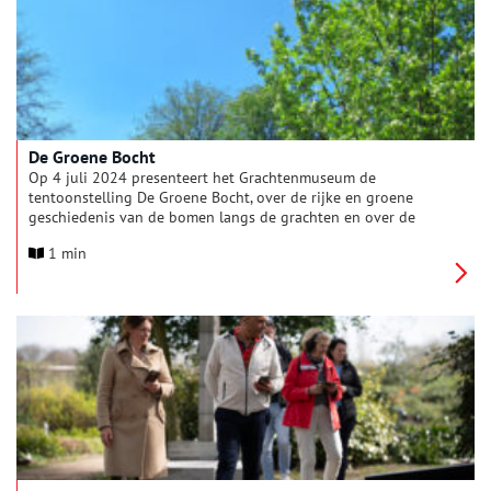
De Groene Bocht
Op 4 juli 2024 presenteert het Grachtenmuseum de
tentoonstelling De Groene Bocht, over de rijke en groene
geschiedenis van de bomen langs de grachten en over de
stand van zaken in het heden. Er is o.a. werk te zien van Agnes
1 min
de Ruijter, Bert Barten en Jasper Riehms (That Weird Plant Guy).
De tentoonstelling is te zien t/m 30 november 2024.