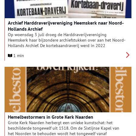
Archief Harddraverijvereniging Heemskerk naar Noord-
Hollands Archief
Op woensdag 3 juli droeg de Harddraverijvereniging
Heemskerk haar bijzondere archiefstukken over aan het Noord-
Hollands Archief. De kortebaandraverij werd in 2022
uitgeroepen tot immaterieel erfgoed en bijgeschreven in de
1 min
Inventaris Immaterieel Erfgoed Nederland. Het archief, dat
lange tijd bij de gemeente Heemskerk lag, krijgt nu een plek in
het Noord-Hollands Archief.
Hemelbestormers in Grote Kerk Naarden
Grote Kerk Naarden herbergt een unieke kunstschat: het
beschilderde tongewelf uit 1518. Om de Sixtijnse Kapel van
het Noorden te behouden wordt het tongewelf vanaf