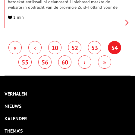
bezoekatlantikwall.nl gelanceerd. Liniebreed maakte de
website in opdracht van de provincie Zuid-Holland voor de
erfgoedtafel Atlantikwall.
1 min
«
‹
10
52
53
54
55
56
60
›
»
VERHALEN
NIEUWS
KALENDER
THEMA’S