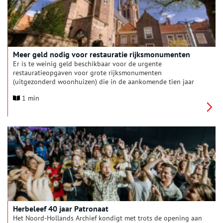
Meer geld nodig voor restauratie rijksmonumenten
Er is te weinig geld beschikbaar voor de urgente
restauratieopgaven voor grote rijksmonumenten
(uitgezonderd woonhuizen) die in de aankomende tien jaar
moeten worden uitgevoerd. Dit blijkt uit het rapport
1 min
Onderzoek restauratieopgave 2024 – 2033 en evaluatie
restauratiesubsidies niet-woonhuis-rijksmonumenten door
onderzoeksbureau Hylkema Erfgoed / Fenicks dat vrijdag 20
juni aan de Tweede Kamer beschikbaar is gesteld. De opdracht
voor dit rapport kwam van het rijk, provincies, gemeenten en
het Nationaal Restauratiefonds.
Herbeleef 40 jaar Patronaat
Het Noord-Hollands Archief kondigt met trots de opening aan