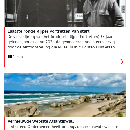
Laatste ronde Rijper Portretten van start
De verschijning van het fotoboek ‘Rijper Portretten’, 35 jaar
geleden, houdt anno 2024 de gemoederen nog steeds bezig
door de tentoonstelling die Museum In ’t Houten Huis eraan
heeft gewijd. Op dinsdag 25 juni is het tweede en laatste deel
1 min
van de tentoonstelling geopend voor publiek. Deze expositie
zal tot en met zondag 27 oktober te zien zijn in De Rijp.
Vernieuwde website Atlantikwall
Liniebreed Ondernemen heeft onlangs de vernieuwde website