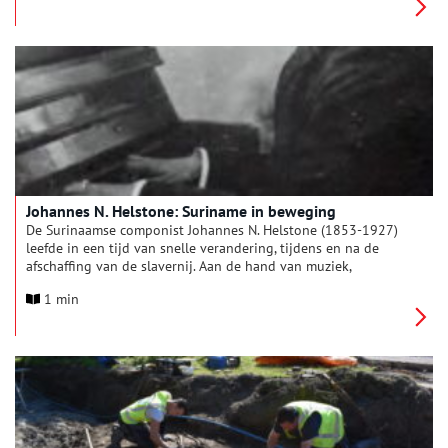
van het ambachtelijk letterkappen in hout. Ook zijn er
demonstraties met mandenvlechten, papierscheppen,
midwinterhoorn bouwen, houtdraaien, weven, spinnen,
touwslaan (sla je eigen springtouw!), (edel)smeden en nog veel
meer.
Johannes N. Helstone: Suriname in beweging
De Surinaamse componist Johannes N. Helstone (1853-1927)
leefde in een tijd van snelle verandering, tijdens en na de
afschaffing van de slavernij. Aan de hand van muziek,
postkaarten en boeken uit het persoonlijke archief van
1 min
Helstone krijg je in deze tentoonstelling een inkijk in het
leven en werk van deze pionier binnen de Surinaamse
klassieke muziek.