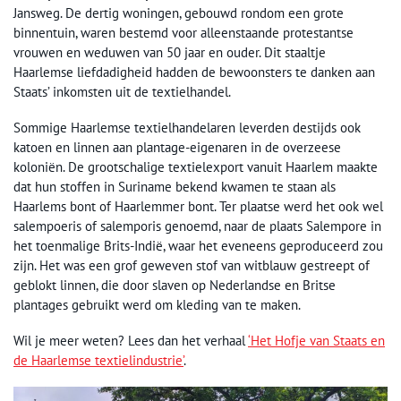
Jansweg. De dertig woningen, gebouwd rondom een grote
binnentuin, waren bestemd voor alleenstaande protestantse
vrouwen en weduwen van 50 jaar en ouder. Dit staaltje
Haarlemse liefdadigheid hadden de bewoonsters te danken aan
Staats’ inkomsten uit de textielhandel.
Sommige Haarlemse textielhandelaren leverden destijds ook
katoen en linnen aan plantage-eigenaren in de overzeese
koloniën. De grootschalige textielexport vanuit Haarlem maakte
dat hun stoffen in Suriname bekend kwamen te staan als
Haarlems bont of Haarlemmer bont. Ter plaatse werd het ook wel
salempoeris of salemporis genoemd, naar de plaats Salempore in
het toenmalige Brits-Indië, waar het eveneens geproduceerd zou
zijn. Het was een grof geweven stof van witblauw gestreept of
geblokt linnen, die door slaven op Nederlandse en Britse
plantages gebruikt werd om kleding van te maken.
Wil je meer weten? Lees dan het verhaal
‘Het Hofje van Staats en
de Haarlemse textielindustrie’
.