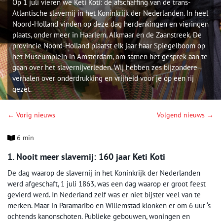
Op 1 juli vieren we Keti Koti: de afschaffing van de trans-
Atlantische slavernij in het Koninkrijk der Nederlanden. In heel
Noord-Holland vinden op deze dag herdenkingen en vieringen
plaats, onder meer in Haarlem, Alkmaar en de Zaanstreek. De
provincie Noord-Holland plaatst elk jaar haar Spiegelboom op
het Museumplein in Amsterdam, om samen het gesprek aan te
gaan over het slavernijverleden. Wij hebben zes bijzondere
verhalen over onderdrukking en vrijheid voor je op een rij
gezet.
← Vorig nieuws
Volgend nieuws →
6 min
1. Nooit meer slavernij: 160 jaar Keti Koti
De dag waarop de slavernij in het Koninkrijk der Nederlanden
werd afgeschaft, 1 juli 1863, was een dag waarop er groot feest
gevierd werd. In Nederland zelf was er niet bijster veel van te
merken. Maar in Paramaribo en Willemstad klonken er om 6 uur ‘s
ochtends kanonschoten. Publieke gebouwen, woningen en