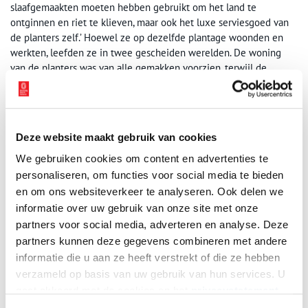
slaafgemaakten moeten hebben gebruikt om het land te
ontginnen en riet te klieven, maar ook het luxe serviesgoed van
de planters zelf.’ Hoewel ze op dezelfde plantage woonden en
werkten, leefden ze in twee gescheiden werelden. De woning
van de planters was van alle gemakken voorzien, terwijl de
slaafgemaakten hun dagen doorbrachten in voor ons
onvoorstelbare omstandigheden.
Wil je meer weten? Lees dan het verhaal
‘Koloniaal scheepswrak
Deze website maakt gebruik van cookies
bevat zoveel meer dan scherven’
.
We gebruiken cookies om content en advertenties te
personaliseren, om functies voor social media te bieden
en om ons websiteverkeer te analyseren. Ook delen we
informatie over uw gebruik van onze site met onze
partners voor social media, adverteren en analyse. Deze
partners kunnen deze gegevens combineren met andere
informatie die u aan ze heeft verstrekt of die ze hebben
verzameld op basis van uw gebruik van hun services. U
gaat akkoord met de cookies en het
privacystatement
als u onze website blijft gebruiken.