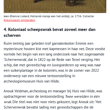
Jean-Etienne Liotard, Hollands meisje aan het ontbijt, ca. 1756. Collectie
Rijksmuseum Amsterdam
.
4. Koloniaal scheepswrak bevat zoveel meer dan
scherven
Ruim twintig jaar geleden trof garnalenkotter Emmie een
mysterieuze houten kist met kapmessen in haar net. Deze vondst
vormde het begin van een lang onderzoek naar het zogenaamde
‘Schervenwrak’, dat in 1822 op de Rede van Texel verging. Het
schip, dat met gereedschap en luxegoederen op weg was naar
een suikerplantage in de koloniën, was in de zomer van 2022
onderwerp van een nieuwe tentoonstelling in
archeologiemuseum Huis van Hilde.
Anouk Veldman, archeoloog en manager bij Huis van Hilde, was
opdrachtgever voor de tentoonstelling
Twee werelden in één
wrak.
Die titel was niet voor niets gekozen, legt Anouk uit: ‘Het
Schervenwrak bevatte lading met gereedschappen die de