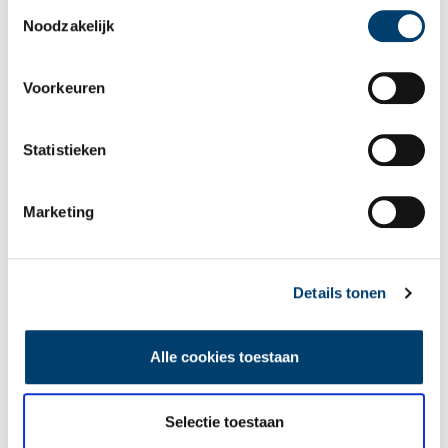
Toestemmingsselectie
Noodzakelijk
Luxe porselein uit het Schervenwrak. Foto: Archeologie West-Friesland.
Voorkeuren
5. ‘Slaven zijn kippen’ en andere verhalen over de
slavernij
Statistieken
In een bijzondere tentoonstelling vol persoonlijke verhalen
besteedde het Rijksmuseum tijdens de zomer van 2021 aandacht
aan het Nederlandse aandeel in de slavernij. De expositie velde
Marketing
geen oordeel maar was volgens Valika Smeulders, hoofd
geschiedenis, vooral bedoeld om mensen in staat te stellen zich
in de slavernijgeschiedenis te verdiepen, ‘zodat we beter
begrijpen waar we vandaan komen.’
Details tonen
Zo kwam het museum op het idee om tien ‘persoonlijke’ verhalen
te vertellen van mensen die bij de slavernij betrokken zijn.
Alle cookies toestaan
Verhalen over tot slaaf gemaakten, slavenhouders, mensen die
zich tegen slavernij verzetten en mensen die als slaaf naar
Nederland zijn gehaald om daar als bediende te werken. Als
Selectie toestaan
aanvulling op de tentoonstelling kregen 77 objecten in de vaste