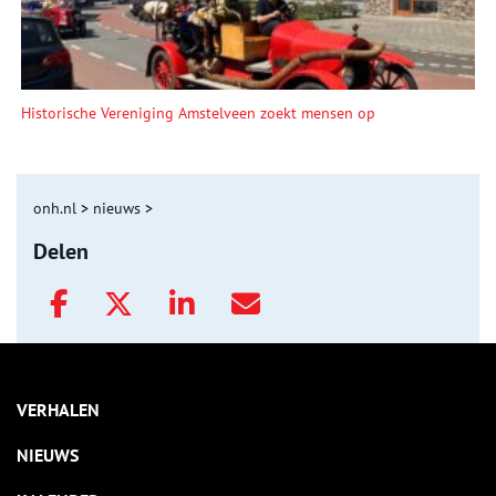
Historische Vereniging Amstelveen zoekt mensen op
onh.nl
>
nieuws
>
Delen
VERHALEN
NIEUWS