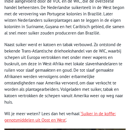
Indië aangevoerd door de VOC en de WIC, die de overzeese
handel beheersten. De Nederlandse suikerteelt in de West begon
met de verovering van Portugese kolonies in Brazilië. Later
wisten Nederlanders suikerplantages aan te leggen in de eigen
koloniën in Suriname, Guyana en het Caribisch gebied, die samen
al snel meer suiker zouden produceren dan Brazilië.
Naast suiker werd er katoen en tabak verbouwd. Zo ontstond de
bekende Trans-Atlantische driehoekshandel van de WIC, waarbij
schepen uit Europa vertrokken met onder meer wapens en
buskruit, om deze in West-Afrika met lokale slavenhandelaren te
ruilen voor slaaf gemaakten en goud. De tot slaaf gemaakte
Afrikanen werden vervolgens onder erbarmelijke
omstandigheden naar Amerika vervoerd, om daar verkocht te
worden als plantagearbeiders. Volgeladen met suiker, tabak en
katoen vertrokken de schepen vanuit Amerika weer op weg naar
huis.
Wil je meer weten? Lees dan het verhaal
‘Suiker in de koffie:
genotsmiddelen uit Oost en West’
.