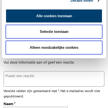
Wilt u op de hoogte blijven van de mooiste verhalen en het
Details tonen
laatste erfgoednieuws? Schrijf u dan nu in voor onze
wekelijkse nieuwsbrief!
Alle cookies toestaan
Selectie toestaan
Bij inschrijving gaat u akkoord met ons
privacybeleid
.
Alleen noodzakelijke cookies
Aanvullingen
Vul deze informatie aan of geef een reactie.
Vereiste velden zijn gemarkeerd met *. Het e-mailadres wordt niet
gepubliceerd.
Naam
*