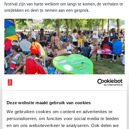
festival zijn van harte welkom om langs te komen, de verhalen te
ontdekken en deel te nemen aan een gesprek.
Deze website maakt gebruik van cookies
Publiek onder de Spiegelboom. Foto: provincie Noord-Holland.
We gebruiken cookies om content en advertenties te
Bijdragen aan begrip en verbinding
personaliseren, om functies voor social media te bieden
De provincie Noord-Holland plaatst de Spiegelboom als sponsor
en om ons websiteverkeer te analyseren. Ook delen we