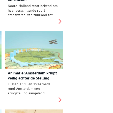
Noord-Holland staat bekend om
haar verschillende soort
etenswaren. Van zuurkool tot
vleesvee, het komt allemaal van
Noord-Hollandse bodem. In de
serie ‘Uit de Noord-Hollandse
grond’ komt iedere keer een
ander typisch Hollands product
aan bod.
Animatie: Amsterdam kruipt
veilig achter de Stelling
Tussen 1880 en 1914 werd
rond Amsterdam een
kringstelling aangelegd.
Zesenveertig forten en
batterijen lagen in en kring van
135 kilometer rond de
hoofdstad. De Stelling van