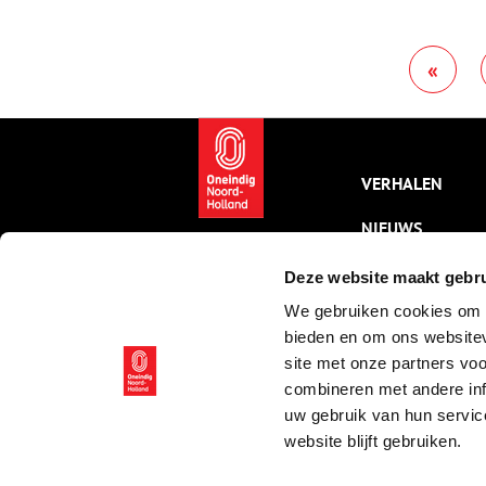
over de agrarische productie
s
van de provincie.
v
w
«
j
W
K
H
r
Z
VERHALEN
t
h
v
NIEUWS
r
g
KALENDER
Deze website maakt gebru
d
P
We gebruiken cookies om c
THEMA’S
m
bieden en om ons websitev
ACTIVITEITEN
site met onze partners vo
combineren met andere inf
VIDEO’S
uw gebruik van hun servic
website blijft gebruiken.