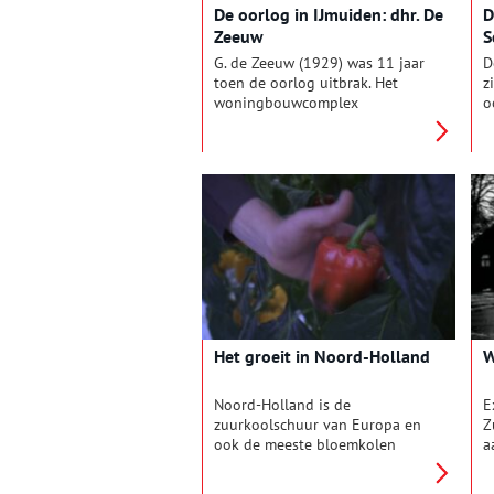
De oorlog in IJmuiden: dhr. De
D
uitgebreid met de
d
Zeeuw
S
rijksstraatweg en het
Amsterdam-Rijnkanaal.
G. de Zeeuw (1929) was 11 jaar
D
toen de oorlog uitbrak. Het
z
woningbouwcomplex
o
‘Patrimonium’ waar hij met zijn
d
ouders woonde werd tijdens de
f
oorlog afgebroken voor het
1
vrije schootsveld van het Duitse
t
geschut en het gezin verhuisde
w
naar Velsen-Noord. Daar was hij
o
getuige van een aanslag op Ko
k
Langedijk door Hannie Schaft
v
en Jan Bonekamp. Na Dolle
Dinsdag, 5 september 1944,
werd ook dit deel van IJmuiden
voor een groot deel afgebroken.
Het groeit in Noord-Holland
W
Noord-Holland is de
E
zuurkoolschuur van Europa en
Z
ook de meeste bloemkolen
a
komen uit West-Friesland.
n
Zomaar twee opmerkelijk feiten
r