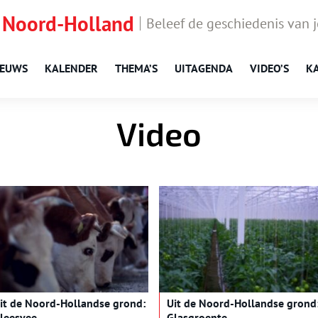
 Noord-Holland
Beleef de geschiedenis van 
IEUWS
KALENDER
THEMA’S
UITAGENDA
VIDEO’S
K
Video
it de Noord-Hollandse grond:
Uit de Noord-Hollandse grond
leesvee
Glasgroente