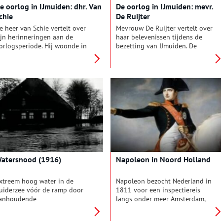
e oorlog in IJmuiden: dhr. Van
De oorlog in IJmuiden: mevr.
e veilingklok.
chie
De Ruijter
e heer van Schie vertelt over
Mevrouw De Ruijter vertelt over
ijn herinneringen aan de
haar belevenissen tijdens de
orlogsperiode. Hij woonde in
bezetting van IJmuiden. De
e Kompasstraat in IJmuiden. De
inwoners van IJmuiden werden
amilie moest met Kerstmis
gedwongen geëvacueerd. Veel
942 evacueren, en zij kon pas
huizen werden gesloopt.
erugkeren in hun eigen
Mevrouw De Ruijter ging als
oning met Kerstmis 1946,
een van de laatsten.
mdat in die buurt
rijgsgevangenen werden
erzameld en vastgehouden.
atersnood (1916)
Napoleon in Noord Holland
xtreem hoog water in de
Napoleon bezocht Nederland in
uiderzee vóór de ramp door
1811 voor een inspectiereis
anhoudende
langs onder meer Amsterdam,
oordwestenwind. Dagenlange
Broek in Waterland en
egen had bovendien de –
Medemblik.