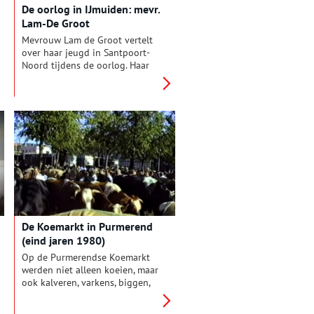
De oorlog in IJmuiden: mevr.
Lam-De Groot
Mevrouw Lam de Groot vertelt
over haar jeugd in Santpoort-
Noord tijdens de oorlog. Haar
familie woonde aan de
Hagelingerweg 165. Zij moesten
verrhuizen naar de
Hagelingerweg 125 om ruimte
te maken voor het vrije
schootsveld van de
landverdediging van de
Festung IJmuiden. Ze kwamen
terecht in een huis van oouder
mensen die waren geëvacueerd.
De inventaris was nog
aanwezig. Toen het vrije
De Koemarkt in Purmerend
schootsveld nog verder zou
(eind jaren 1980)
worden uitgebreid moesten ze
weer verhuizen, dit keer naar
Op de Purmerendse Koemarkt
een woning achter de kerk.
werden niet alleen koeien, maar
Uiteindelijk kwam er van de
ook kalveren, varkens, biggen,
sloop niets terecht.
paarden, schapen, bokken en
geiten verhandeld. En dat