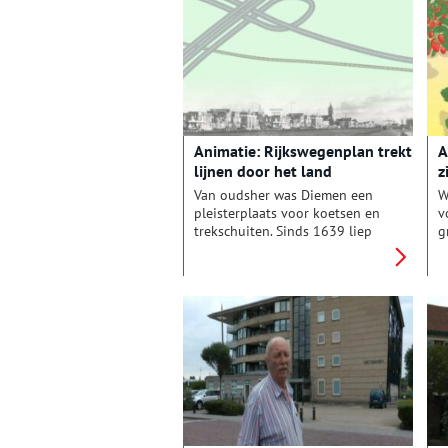
Hooghemraadschap Zeeburg en
l
Diemerdijk werd in 1437
s
opgericht om de dijk op te
V
hogen en te versterken en beter
p
weerstand te kunnen bieden
k
aan het water van de Zuiderzee.
D
h
Animatie: Rijkswegenplan trekt
A
lijnen door het land
z
Van oudsher was Diemen een
W
pleisterplaats voor koetsen en
v
trekschuiten. Sinds 1639 liep
g
hier de ‘Keulse Vaart’ die
b
Amsterdam over water verbond
p
met het achterland.Vanaf hier
p
liepen ook de straatweg en de
b
trekvaart naar het Gooi. In de
e
19de eeuw werd Diemen echt
v
een verkeersknooppunt. Het
H
dorp werd nu ingesloten door
A
spoorweg en Merwedekanaal.
g
De tram liep dwars door het
v
centrum. In de 20ste eeuw werd
o
het verkeersnet verder
j