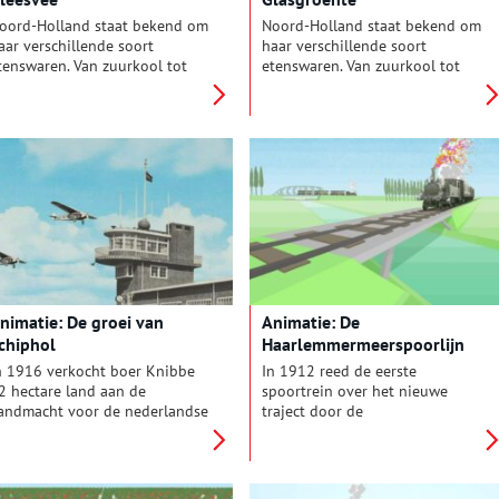
oord-Holland staat bekend om
Noord-Holland staat bekend om
aar verschillende soort
haar verschillende soort
tenswaren. Van zuurkool tot
etenswaren. Van zuurkool tot
leesvee, het komt allemaal van
vleesvee, het komt allemaal van
oord-Hollandse bodem. In de
Noord-Hollandse bodem. In de
erie ‘Uit de Noord-Hollandse
serie ‘Uit de Noord-Hollandse
rond’ komt iedere keer een
grond’ komt iedere keer een
nder typisch Hollands product
ander typisch Hollands product
an bod.
aan bod.
nimatie: De groei van
Animatie: De
chiphol
Haarlemmermeerspoorlijn
n 1916 verkocht boer Knibbe
In 1912 reed de eerste
2 hectare land aan de
spoortrein over het nieuwe
andmacht voor de nederlandse
traject door de
uchtvaart Afdeling. Het
Haarlemmermeer. De polder
rassige land heette Schiphol
werd aan alle kanten door de
n lag aan de voet van het
spoorweg ontsloten. De jaren
elijknamige fort. Bijna 100 jaar
twintig waren nog een bloeitijd