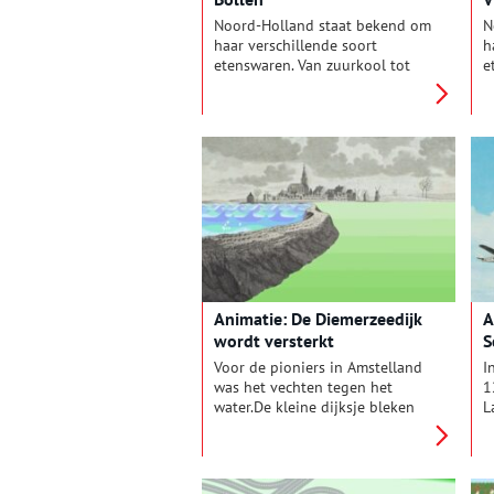
Noord-Holland staat bekend om
N
haar verschillende soort
h
etenswaren. Van zuurkool tot
e
vleesvee, het komt allemaal van
v
Noord-Hollandse bodem. In de
N
serie ‘Uit de Noord-Hollandse
s
grond’ komt iedere keer een
g
ander typisch Hollands product
a
aan bod.
a
Animatie: De Diemerzeedijk
A
wordt versterkt
S
Voor de pioniers in Amstelland
I
was het vechten tegen het
1
water.De kleine dijksje bleken
L
vaak niet opgewassen tegen de
L
stormvloeden. Na de St.
d
Elizabetsvloed in 1421 was de
e
maat vol. Het
g