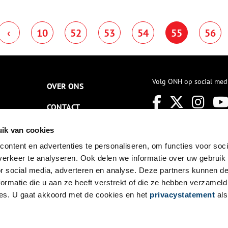
lecht onderhouden – dijken
erslapt. Noordwaarts ruimende
ind joeg in de ochtend van 14
‹
10
52
53
54
55
56
anuari1916 het water over de
aterlandse Zeedijk, die bij
atwoude en Uitdam brak.
ierdoor liep praktisch de hele
egio Waterland onder. Tussen
aandam, Purmerend en Edam
Volg ONH op social med
OVER ONS
ot aan het IJ bij Amsterdam
ad het water vrij spel. Ook de
erschillende polder- en
CONTACT
ingdijken verdwenen
oeddeels onder. Tevens brak
NIEUWSBRIEF
ik van cookies
e Amsteldijk bij Anna-
aulownapolder. Hier kwamen 2
ontent en advertenties te personaliseren, om functies voor soci
DISCLAIMER
ensen om het leven.
erkeer te analyseren. Ook delen we informatie over uw gebruik
PRIVACY
or social media, adverteren en analyse. Deze partners kunnen 
ormatie die u aan ze heeft verstrekt of die ze hebben verzameld
TOEGANKELIJKHEID
es. U gaat akkoord met de cookies en het
privacystatement
als