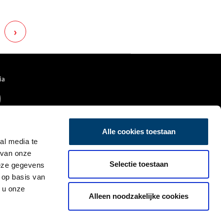
alleen op de dinsdagmorgen,
zoals door koning Philips II in
1572 bepaald was. De veemarkt
›
bood voor veel Purmerenders
werk.
ia
Alle cookies toestaan
al media te
 van onze
Selectie toestaan
deze gegevens
 op basis van
 u onze
Alleen noodzakelijke cookies