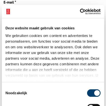
E-mail
*
Vink dit aan als u op de hoogte gehouden wil worden.
Deze website maakt gebruik van cookies
We gebruiken cookies om content en advertenties te
personaliseren, om functies voor social media te bieden
en om ons websiteverkeer te analyseren. Ook delen we
Bekijk meer video's
informatie over uw gebruik van onze site met onze
partners voor social media, adverteren en analyse. Deze
partners kunnen deze gegevens combineren met andere
informatie die u aan ze heeft verstrekt of die ze hebben
verzameld op basis van uw gebruik van hun services. U
gaat akkoord met de cookies en het
privacystatement
als u onze website blijft gebruiken.
Toestemmingsselectie
Noodzakelijk
Wist je dat… de oudste afgebeelde Hollanders in deze kerk
begraven liggen?