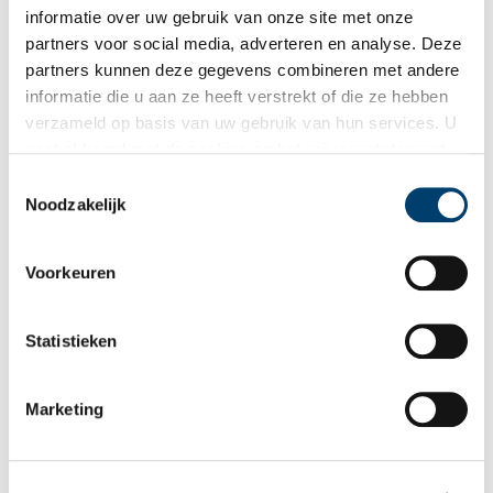
informatie over uw gebruik van onze site met onze
partners voor social media, adverteren en analyse. Deze
partners kunnen deze gegevens combineren met andere
E-mail
*
informatie die u aan ze heeft verstrekt of die ze hebben
verzameld op basis van uw gebruik van hun services. U
gaat akkoord met de cookies en het
privacystatement
Vink dit aan als u op de hoogte gehouden wil worden.
als u onze website blijft gebruiken.
Toestemmingsselectie
Noodzakelijk
Voorkeuren
Bekijk meer video's
Statistieken
Marketing