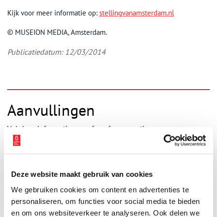
Kijk voor meer informatie op:
stellingvanamsterdam.nl
© MUSEION MEDIA, Amsterdam.
Publicatiedatum: 12/03/2014
Aanvullingen
Vul deze informatie aan of geef een reactie.
Deze website maakt gebruik van cookies
Vereiste velden zijn gemarkeerd met *. Het e-mailadres wordt niet
We gebruiken cookies om content en advertenties te
gepubliceerd.
personaliseren, om functies voor social media te bieden
Naam
*
en om ons websiteverkeer te analyseren. Ook delen we