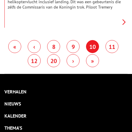
helikoptervlucht inclusief landing. Dit was een gebeurtenis die
zèlfs de Commissaris van de Koningin trok. Piloot Tremery
voerde de openingsvlucht uit van de nieuwe helikopterdienst
die Lisse, Haarlem en Zandvoort verbond. Deze tijdelijke
dienst, met burgemeesters aan boord, bood een unieke kijk op
het gebied en toonde Zandvoorts herstel, met de hoop op een
toekomstige vaste verbinding.
«
‹
8
9
10
11
12
20
›
»
VERHALEN
NIEUWS
KALENDER
THEMA’S