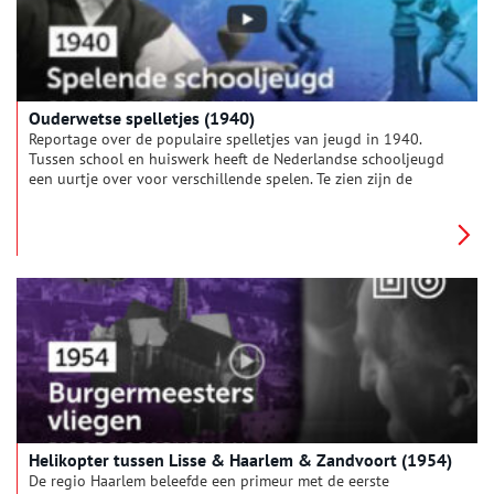
Ouderwetse spelletjes (1940)
Reportage over de populaire spelletjes van jeugd in 1940.
Tussen school en huiswerk heeft de Nederlandse schooljeugd
een uurtje over voor verschillende spelen. Te zien zijn de
volgende spelletjes: tikkertje, hoepelen, kaatseballen,
knikkeren en het ruilen van knikkers, touwtje springen, tollen
en priktollen, bikkelen, zakdoekje leggen, haasje
over/bokspringen en hinkelen. In de speeltuin wordt ook
driftig gespeeld zoals o.a. op het klimrek, de glijbaan en de
schommel. Op weg naar huis spelen de kinderen het
loopversje “Ga zitten mijn Japie, sta stil!”.
Helikopter tussen Lisse & Haarlem & Zandvoort (1954)
De regio Haarlem beleefde een primeur met de eerste