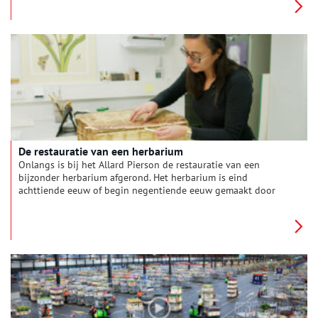
architect Jan Wils en wordt geopend op 29 oktober 1935.
De restauratie van een herbarium
Onlangs is bij het Allard Pierson de restauratie van een
bijzonder herbarium afgerond. Het herbarium is eind
achttiende eeuw of begin negentiende eeuw gemaakt door
een onbekende samensteller. Een herbarium is een boek of
schrift waarin verschillende bloemen- en plantensoorten zijn
vastgelegd. In dit geval gaat het om gedroogde plantsoorten.
Het herbarium valt op door de omvang, want het is groot en
bevat veel bladzijden. Dat maakt het tegelijkertijd ook
kwetsbaar. De restauratie bestond uit verschillende onderdelen
die zowel te maken hebben met de binnen- als buitenkant van
dit boek. Het voorplat van het boek is vastgezet, en de
boekband is versterkt. Dit maakt het weer mogelijk om door