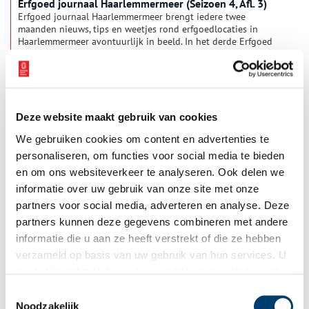
Erfgoed journaal Haarlemmermeer (Seizoen 4, Afl. 3)
Erfgoed journaal Haarlemmermeer brengt iedere twee
maanden nieuws, tips en weetjes rond erfgoedlocaties in
Haarlemmermeer avontuurlijk in beeld. In het derde Erfgoed
journaal van het vierde seizoen komen de volgende
onderwerpen aan bod: Maurice de Vaal schetst een portret van
zijn vader, verzetsheld Jan ‘Skippy’ de Vaal, die zeven
concentratiekampen overleefde, waaronder het beruchte Nacht
und Nebelkamp Natzweiler. De verplaatsing van vijf rijtuigen
van de eens zo luxe TEE-trein naar Leek in Groningen 16 t/m
Deze website maakt gebruik van cookies
18 juni was een behoorlijke operatie.Polderfotograaf Kees van
We gebruiken cookies om content en advertenties te
der Veer en polderdichter Leo Richardson ontmoeten elkaar in
een poëtische en beeldende verkenning van de
personaliseren, om functies voor social media te bieden
Haarlemmermeerpolder in Polderportret.
en om ons websiteverkeer te analyseren. Ook delen we
informatie over uw gebruik van onze site met onze
partners voor social media, adverteren en analyse. Deze
Andere Tijden: Stille thuiskomst na Auschwitz
partners kunnen deze gegevens combineren met andere
De Joodse Amsterdammer Beppie Bosboom overleefde
informatie die u aan ze heeft verstrekt of die ze hebben
Auschwitz en een dodenmars onder erbarmelijke
verzameld op basis van uw gebruik van hun services. U
omstandigheden. Na de oorlog kreeg ze 10 gulden om weer
thuis te komen, haar ontvangst op Amsterdam Centraal was
gaat akkoord met de cookies en het
privacystatement
allesbehalve warm.
als u onze website blijft gebruiken.
Toestemmingsselectie
Noodzakelijk