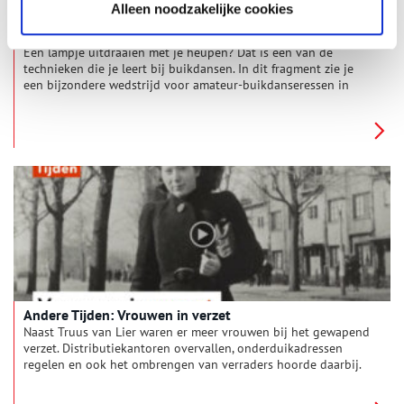
Alleen noodzakelijke cookies
Buikdansen naar Tunesië (1976)
Een lampje uitdraaien met je heupen? Dat is een van de
technieken die je leert bij buikdansen. In dit fragment zie je
een bijzondere wedstrijd voor amateur-buikdanseressen in
Amsterdam, bedoeld om Tunesië als vakantieland te promoten.
Helen Le Clercq geeft een snelcursus aan de deelneemsters,
waarna Jeanette Ales er met de winst – en een reis naar
Tunesië – vandoor gaat.
Andere Tijden: Vrouwen in verzet
Naast Truus van Lier waren er meer vrouwen bij het gewapend
verzet. Distributiekantoren overvallen, onderduikadressen
regelen en ook het ombrengen van verraders hoorde daarbij.
Bekijk in deze video het verhaal van twee vrouwen die samen
met Hannie Schaft in het gewapende verzet zaten.