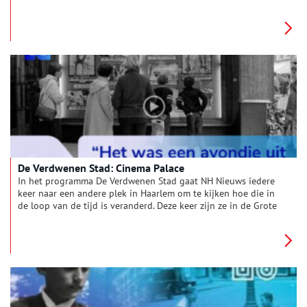
deze, dat gaat over het dagelijks leven. Eerder dit jaar is het
samen met het Mauritshuis gelukt om de werken op een
veiling in New York te kopen voor ruim zeven miljoen euro
met behulp van fondsen. Op 15 juli 2025 was het moment
eindelijk daar om de werken een plek in het museum te geven.
De Verdwenen Stad: Cinema Palace
In het programma De Verdwenen Stad gaat NH Nieuws iedere
keer naar een andere plek in Haarlem om te kijken hoe die in
de loop van de tijd is veranderd. Deze keer zijn ze in de Grote
Houtstraat, de belangrijkste winkelstraat van Haarlem. Nu is
het een winkel van een groot kledingconcern, maar ooit was
hier de mooiste bioscoop van de stad gevestigd: Cinema
Palace.