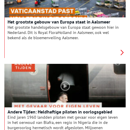
het herbarium te bladeren: vellen die los zaten, zijn nu weer
vastgemaakt. Daarnaast is ook de binnenkant van het boek
hersteld. Verschillende bloemen en planten zijn weer bevestigd
op de oorspronkelijke plaats met speciale lijm en Japans
papier.
Het grootste gebouw van Europa staat in Aalsmeer
Het grootste handelsgebouw van Europa staat gewoon hier in
Nederland. Dit is Royal FloraHolland in Aalsmeer, ook wel
bekend als de bloemenveiling Aalsmeer.
Andere Tijden: Heldhaftige piloten in oorlogsgebied
Eind jaren 1960 landden piloten met gevaar voor eigen leven
in het oerwoud van Biafra, een regio in Nigeria die in de
burgeroorlog hermetisch wordt afgesloten. Miljoenen