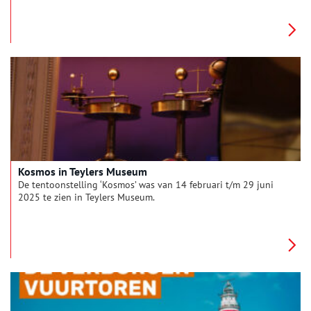
televisiekijkers zien een oorlog waar honger als wapen wordt
ingezet. Er volgt een heldhaftige actie met tientallen
vliegtuigen die in het geheim voedseldroppings leveren op
een smalle strip in de jungle.
Kosmos in Teylers Museum
De tentoonstelling ‘Kosmos’ was van 14 februari t/m 29 juni
2025 te zien in Teylers Museum.