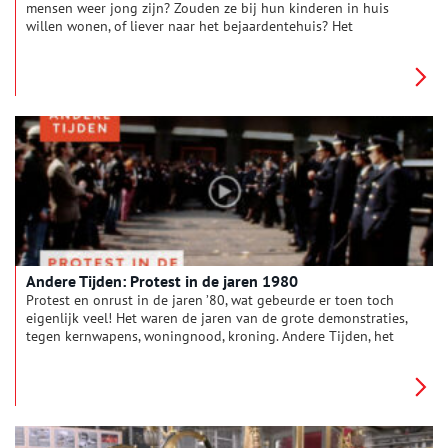
mensen weer jong zijn? Zouden ze bij hun kinderen in huis
willen wonen, of liever naar het bejaardentehuis? Het
programma ‘Wat heet oud’ ging de markt op om het te vragen.
Andere Tijden: Protest in de jaren 1980
Protest en onrust in de jaren ’80, wat gebeurde er toen toch
eigenlijk veel! Het waren de jaren van de grote demonstraties,
tegen kernwapens, woningnood, kroning. Andere Tijden, het
geschiedenisprogramma over (bijna) vergeten gebeurtenissen
uit de recente geschiedenis. Andere Tijden wordt gemaakt
door de NTR voor NPO2. Kijk op anderetijden.nl voor de hele
afleveringen.