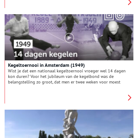
Kegeltoernooi in Amsterdam (1949)
Wist je dat een nationaal kegeltoernooi vroeger wel 14 dagen
kon duren? Voor het jubileum van de kegelbond was de
belangstelling zo groot, dat men er twee weken voor moest
uittrekken. De beste spelers en speelsters uit alle hoeken van
het land reisden af naar Amsterdam om de strijd met elkaar
aan te gaan. In de speelhal stijgt de spanning wanneer een
speler uit Maastricht een geduchte concurrent blijkt voor de
Amsterdammers.