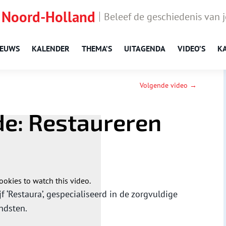
 Noord-Holland
Beleef de geschiedenis van 
IEUWS
KALENDER
THEMA’S
UITAGENDA
VIDEO’S
K
Volgende video →
de: Restaureren
ookies to watch this video.
f ‘Restaura’, gespecialiseerd in de zorgvuldige
ndsten.