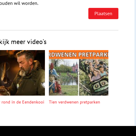
houden wil worden.
kijk meer video's
r rond in de Eendenkooi
Tien verdwenen pretparken