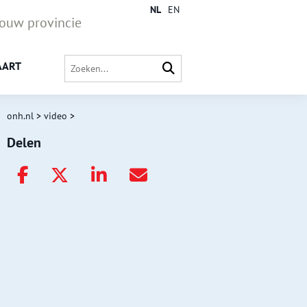
NL
EN
jouw provincie
AART
onh.nl
>
video
>
Delen