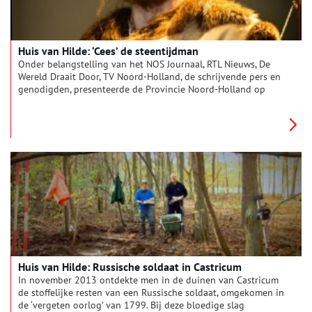
Huis van Hilde: ‘Cees’ de steentijdman
Onder belangstelling van het NOS Journaal, RTL Nieuws, De
Wereld Draait Door, TV Noord-Holland, de schrijvende pers en
genodigden, presenteerde de Provincie Noord-Holland op
vrijdag 8 november 2013 de reconstructie van de 4500 jaar
oude ‘Cees’. Gemaakt op basis van het in 1990 gevonden skelet
op de Mienakker nabij Hoogwoud, is de levensechte
mensfiguur een representant van de oer-Noord-Hollander.
Huis van Hilde: Russische soldaat in Castricum
In november 2013 ontdekte men in de duinen van Castricum
de stoffelijke resten van een Russische soldaat, omgekomen in
de ‘vergeten oorlog’ van 1799. Bij deze bloedige slag