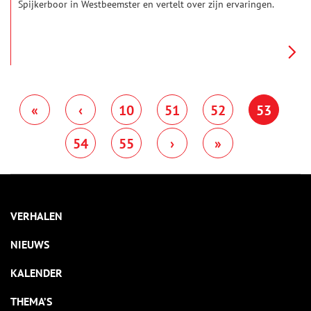
Spijkerboor in Westbeemster en vertelt over zijn ervaringen.
«
‹
10
51
52
53
54
55
›
»
VERHALEN
NIEUWS
KALENDER
THEMA’S