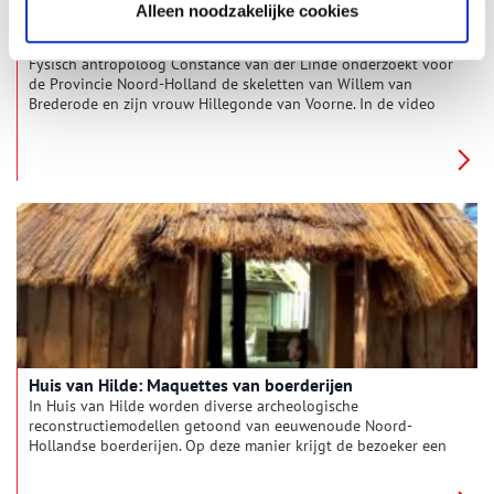
Alleen noodzakelijke cookies
CSI Noord-Holland: Skelet-onderzoek
Fysisch antropoloog Constance van der Linde onderzoekt voor
de Provincie Noord-Holland de skeletten van Willem van
Brederode en zijn vrouw Hillegonde van Voorne. In de video
vertelt Constance over haar zoektocht naar leven en overlijden
van beide echtlieden.
Huis van Hilde: Maquettes van boerderijen
In Huis van Hilde worden diverse archeologische
reconstructiemodellen getoond van eeuwenoude Noord-
Hollandse boerderijen. Op deze manier krijgt de bezoeker een
indruk hoe de mensen vroeger woonden en leefden.