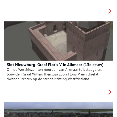
optrekkende en veroverde grens. De Torenburg bij Akmaar, de
Middelburg aan de Munnikenweg en de Nieuwburg bij de
Vroonergeest, een hoog gelegen stuk zandgrond. In 1517 werd
de Middelburg verwoest door de Fries Grote Pier nadat het
slot jarenlang werd bewoond door baljuws en slotvoogden.
Slot Nieuwburg: Graaf Floris V in Alkmaar (13e eeuw)
Om de Westfriezen ten noorden van Alkmaar te beteugelen,
bouwden Graaf Willem II en zijn zoon Floris V een drietal
dwangburchten op de steeds richting Westfriesland
optrekkende en veroverde grens. De Torenburg bij Akmaar, de
Middelburg aan de Munnikenweg en de Nieuwburg bij de
Vroonergeest, een hoog gelegen stuk zandgrond. In 1517 werd
de Nieuwburg verwoest door de Fries Grote Pier nadat het slot
jarenlang werd bewoond door baljuws.