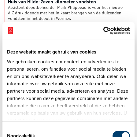
Huis van Hilde: Zeven kilometer vondsten
Assistent depotbeheerder Mark Phlippeau is voor het nieuwe
AIC druk doende met het in kaart brengen van de duizenden
vondsten in het depot in Wormer.
Deze website maakt gebruik van cookies
We gebruiken cookies om content en advertenties te
personaliseren, om functies voor social media te bieden
en om ons websiteverkeer te analyseren. Ook delen we
informatie over uw gebruik van onze site met onze
partners voor social media, adverteren en analyse. Deze
Huis van Hilde: Hillegonde van Voorne
partners kunnen deze gegevens combineren met andere
Suzanne Spruijt van ‘Het Atelier van Toen’ is een specialiste op
informatie die u aan ze heeft verstrekt of die ze hebben
het gebied van Middeleeuwse kleding. Voor het nieuwe AIC
verzameld op basis van uw gebruik van hun services. U
maakt zij diverse historische kledingstukken, o.a. voor
Hillegonde van Voorne, vrouw van Willem van Brederode.
gaat akkoord met de cookies en het
privacystatement
als u onze website blijft gebruiken.
Toestemmingsselectie
Noodzakelijk