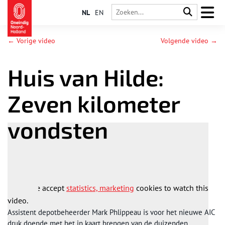
NL
EN
← Vorige video
Volgende video →
Huis van Hilde:
Zeven kilometer
vondsten
Please accept
statistics, marketing
cookies to watch this
video.
Assistent depotbeheerder Mark Phlippeau is voor het nieuwe AIC
druk doende met het in kaart brengen van de duizenden