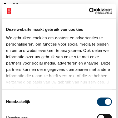
E-mail
*
Vink dit aan als u op de hoogte gehouden wil worden.
Deze website maakt gebruik van cookies
We gebruiken cookies om content en advertenties te
personaliseren, om functies voor social media te bieden
en om ons websiteverkeer te analyseren. Ook delen we
Bekijk meer video's
informatie over uw gebruik van onze site met onze
partners voor social media, adverteren en analyse. Deze
partners kunnen deze gegevens combineren met andere
informatie die u aan ze heeft verstrekt of die ze hebben
verzameld op basis van uw gebruik van hun services. U
gaat akkoord met de cookies en het
privacystatement
als u onze website blijft gebruiken.
Toestemmingsselectie
Noodzakelijk
Een jaar rond in de Eendenkooi ’t Zand
Voorkeuren