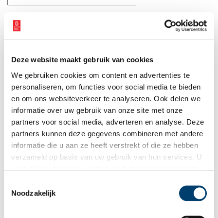
E-mail
*
Vink dit aan als u op de hoogte gehouden wil worden.
Deze website maakt gebruik van cookies
We gebruiken cookies om content en advertenties te
personaliseren, om functies voor social media te bieden
en om ons websiteverkeer te analyseren. Ook delen we
informatie over uw gebruik van onze site met onze
Bekijk meer video's
partners voor social media, adverteren en analyse. Deze
partners kunnen deze gegevens combineren met andere
informatie die u aan ze heeft verstrekt of die ze hebben
verzameld op basis van uw gebruik van hun services. U
gaat akkoord met de cookies en het
privacystatement
als u onze website blijft gebruiken.
Toestemmingsselectie
Noodzakelijk
Een jaar rond in de Eendenkooi ’t Zand