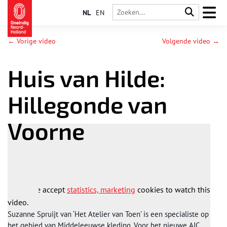
NL
EN
← Vorige video
Volgende video →
Huis van Hilde:
Hillegonde van
Voorne
Please accept
statistics, marketing
cookies to watch this
video.
Suzanne Spruijt van ‘Het Atelier van Toen’ is een specialiste op
het gebied van Middeleeuwse kleding. Voor het nieuwe AIC