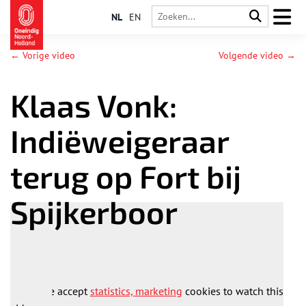
NL
EN
← Vorige video
Volgende video →
Klaas Vonk:
Indiëweigeraar
terug op Fort bij
Spijkerboor
Please accept
statistics, marketing
cookies to watch this