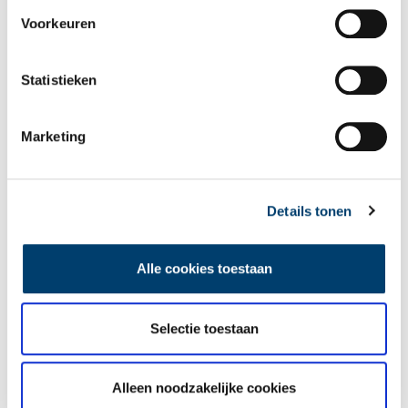
Wist je dat… de oudste afgebeelde Hollanders in deze kerk
begraven liggen?
Voorkeuren
Statistieken
Marketing
Een jaar rond in de Eendenkooi ’t Zand
Details tonen
Alle cookies toestaan
Selectie toestaan
Alleen noodzakelijke cookies
Tien verdwenen pretparken