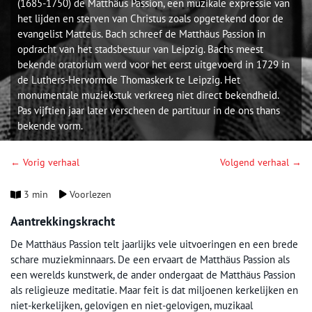
(1685-1750) de Matthäus Passion, een muzikale expressie van
het lijden en sterven van Christus zoals opgetekend door de
evangelist Matteüs. Bach schreef de Matthäus Passion in
opdracht van het stadsbestuur van Leipzig. Bachs meest
bekende oratorium werd voor het eerst uitgevoerd in 1729 in
de Luthers-Hervormde Thomaskerk te Leipzig. Het
monumentale muziekstuk verkreeg niet direct bekendheid.
Pas vijftien jaar later verscheen de partituur in de ons thans
bekende vorm.
← Vorig verhaal
Volgend verhaal →
3 min
Voorlezen
Aantrekkingskracht
De Matthäus Passion telt jaarlijks vele uitvoeringen en een brede
schare muziekminnaars. De een ervaart de Matthäus Passion als
een werelds kunstwerk, de ander ondergaat de Matthäus Passion
als religieuze meditatie. Maar feit is dat miljoenen kerkelijken en
niet-kerkelijken, gelovigen en niet-gelovigen, muzikaal