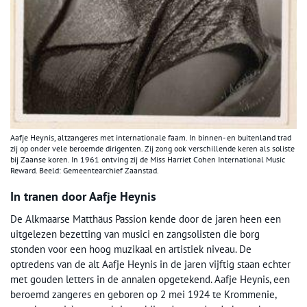
Aafje Heynis, altzangeres met internationale faam. In binnen- en buitenland trad
zij op onder vele beroemde dirigenten. Zij zong ook verschillende keren als soliste
bij Zaanse koren. In 1961 ontving zij de Miss Harriet Cohen International Music
Reward. Beeld: Gemeentearchief Zaanstad.
In tranen door Aafje Heynis
De Alkmaarse Matthäus Passion kende door de jaren heen een
uitgelezen bezetting van musici en zangsolisten die borg
stonden voor een hoog muzikaal en artistiek niveau. De
optredens van de alt Aafje Heynis in de jaren vijftig staan echter
met gouden letters in de annalen opgetekend. Aafje Heynis, een
beroemd zangeres en geboren op 2 mei 1924 te Krommenie,