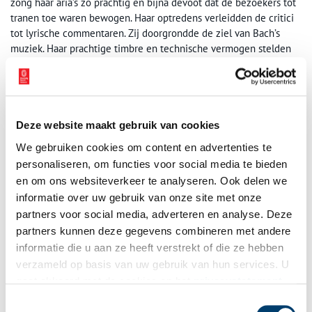
zong haar aria’s zo prachtig en bijna devoot dat de bezoekers tot
tranen toe waren bewogen. Haar optredens verleidden de critici
tot lyrische commentaren. Zij doorgrondde de ziel van Bach’s
muziek. Haar prachtige timbre en technische vermogen stelden
haar in staat deze ziel te verklanken. Aafje Heynis reageerde
nogal nuchter op de euforische commentaren. “….die hangt weer”,
placht de Zaanse nachtegaal uit Krommenie te zeggen als zij
wederom een Matthäus Passion tot een goed einde had gebracht.
Aafke Heynis overleed op 16 december 2015.
Deze website maakt gebruik van cookies
We gebruiken cookies om content en advertenties te
personaliseren, om functies voor social media te bieden
en om ons websiteverkeer te analyseren. Ook delen we
informatie over uw gebruik van onze site met onze
partners voor social media, adverteren en analyse. Deze
partners kunnen deze gegevens combineren met andere
informatie die u aan ze heeft verstrekt of die ze hebben
verzameld op basis van uw gebruik van hun services. U
gaat akkoord met de cookies en het
privacystatement
als u onze website blijft gebruiken.
Toestemmingsselectie