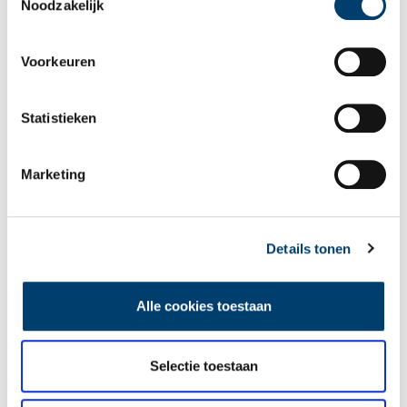
Noodzakelijk
Voorkeuren
Statistieken
Hoes van een langspeelplaat met muziek van Bach, Brahms, Handel en Ritter.
Marketing
De Alkmaarse Matthäus Passion behoort tot de mooiste muzikale
tradities van de stad. Elk jaar weer, in de week voorafgaand aan
Pasen, staat Bachs bekendste werk geprogrammeerd. Uiteraard in
Details tonen
de Grote Kerk en voor een groot publiek.
Auteur
: Jan van Baar, Regionaal Archief Alkmaar
Alle cookies toestaan
Publicatiedatum: 17/08/2011
Selectie toestaan