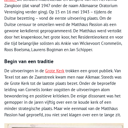
Zangkoor (dat vanaf 1947 onder de naam Alkmaarse Oratorium
Vereniging verder ging). Op 15 en 16 mei 1943 – tijdens de
Duitse bezetting – vond de eerste uitvoering plaats. Om de
Duitse censuur te omzeilen werd de Matthäus Passion als een
gewone kerkdienst geprogrammeerd. De Matthäus werd vertolkt
door het knapenkoor, het grote koor, het Residentieorkest en voor
die tijd belangrijke solisten als Ankie van Wickevoort Crommelin,
Roos Boelsma, Laurens Bogtman en Jan Schipper.
Begin van een traditie
De uitvoeringen in de
Grote Kerk
trokken een groot publiek. Van
Texel tot aan de Zaanstreek kwam men naar Alkmaar. Steeds was
de Grote Kerk tot de laatste plaats bezet. Onder de beproefde
leiding van Cornelis Jonker oogstten de uitvoeringen alom
bewondering en positieve kritieken. De enige dissonant was het
gemopper in de jaren vijftig over een te koude kerk of een
minder strategische plaats. Maar wie eenmaal van de Matthäus
Passion had geproefd, zou niet snel klagen over een te lange zit.