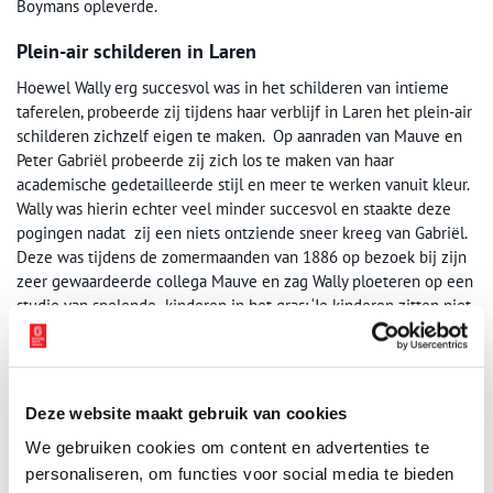
Boymans opleverde.
Plein-air schilderen in Laren
Hoewel Wally erg succesvol was in het schilderen van intieme
taferelen, probeerde zij tijdens haar verblijf in Laren het plein-air
schilderen zichzelf eigen te maken. Op aanraden van Mauve en
Peter Gabriël probeerde zij zich los te maken van haar
academische gedetailleerde stijl en meer te werken vanuit kleur.
Wally was hierin echter veel minder succesvol en staakte deze
pogingen nadat zij een niets ontziende sneer kreeg van Gabriël.
Deze was tijdens de zomermaanden van 1886 op bezoek bij zijn
zeer gewaardeerde collega Mauve en zag Wally ploeteren op een
studie van spelende kinderen in het gras: ‘Je kinderen zitten niet
buiten, niet in het gras. Hun kleeren, hun gezichten, hun handen
moeten vol zijn van ’t gras waarin ze zitten. Ge mot ze gras laten
vréten’ (uit: Lien Heyting 1994, p. 22).
Deze website maakt gebruik van cookies
Carrière switch
We gebruiken cookies om content en advertenties te
Wallys carrière kwam abrupt tot een einde toen er reuma bij haar
personaliseren, om functies voor social media te bieden
werd ontdekt. Doordat het schilderen omstreeks 1914 zeer