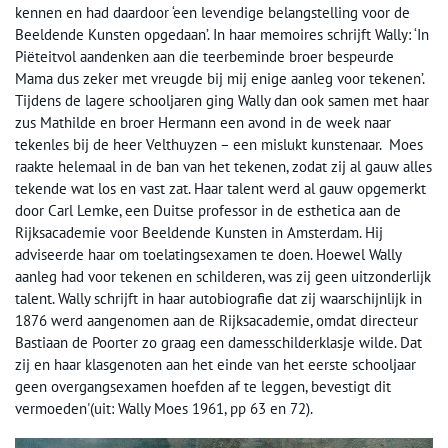
kennen en had daardoor ‘een levendige belangstelling voor de
Beeldende Kunsten opgedaan’. In haar memoires schrijft Wally: ‘In
Piëteitvol aandenken aan die teerbeminde broer bespeurde
Mama dus zeker met vreugde bij mij enige aanleg voor tekenen’.
Tijdens de lagere schooljaren ging Wally dan ook samen met haar
zus Mathilde en broer Hermann een avond in de week naar
tekenles bij de heer Velthuyzen – een mislukt kunstenaar. Moes
raakte helemaal in de ban van het tekenen, zodat zij al gauw alles
tekende wat los en vast zat. Haar talent werd al gauw opgemerkt
door Carl Lemke, een Duitse professor in de esthetica aan de
Rijksacademie voor Beeldende Kunsten in Amsterdam. Hij
adviseerde haar om toelatingsexamen te doen. Hoewel Wally
aanleg had voor tekenen en schilderen, was zij geen uitzonderlijk
talent. Wally schrijft in haar autobiografie dat zij waarschijnlijk in
1876 werd aangenomen aan de Rijksacademie, omdat directeur
Bastiaan de Poorter zo graag een damesschilderklasje wilde. Dat
zij en haar klasgenoten aan het einde van het eerste schooljaar
geen overgangsexamen hoefden af te leggen, bevestigt dit
vermoeden'(uit: Wally Moes 1961, pp 63 en 72).