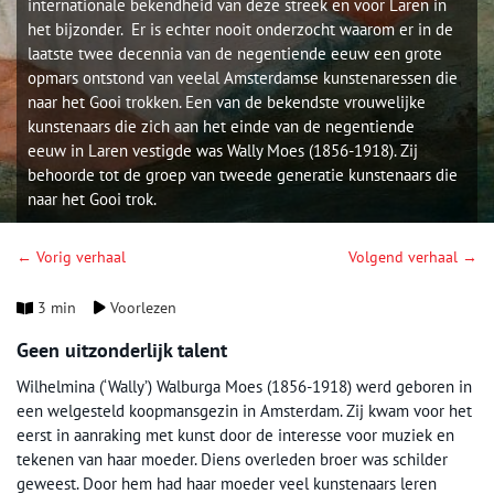
internationale bekendheid van deze streek en voor Laren in
het bijzonder. Er is echter nooit onderzocht waarom er in de
laatste twee decennia van de negentiende eeuw een grote
opmars ontstond van veelal Amsterdamse kunstenaressen die
naar het Gooi trokken. Een van de bekendste vrouwelijke
kunstenaars die zich aan het einde van de negentiende
eeuw in Laren vestigde was Wally Moes (1856-1918). Zij
behoorde tot de groep van tweede generatie kunstenaars die
naar het Gooi trok.
← Vorig verhaal
Volgend verhaal →
3 min
Voorlezen
Geen uitzonderlijk talent
Wilhelmina (‘Wally’) Walburga Moes (1856-1918) werd geboren in
een welgesteld koopmansgezin in Amsterdam. Zij kwam voor het
eerst in aanraking met kunst door de interesse voor muziek en
tekenen van haar moeder. Diens overleden broer was schilder
geweest. Door hem had haar moeder veel kunstenaars leren