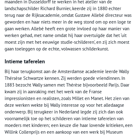
maanden in Dusseldorff te werken in het atelier van de
landschapschilder Richard Burnier, keerde zij in 1880 echter
terug naar de Rijksacademie, omdat Gustave Allebé directeur was
geworden en haar niets meer in de weg stond om op een loge te
gaan werken. Allebé heeft een grote invloed op haar manier van
werken gehad, met name omdat hij haar overtuigde dat het ‘uit
moest zijn met het eeuwige studie-schilderen’, en zij zich moest
gaan toeleggen op de echte, volwassen schilderkunst.
Intieme taferelen
Bij haar terugkomst aan de Amsterdamse academie leerde Wally
Thérsèse Schwartze kennen. Zij werden goede vriendinnen. In
1883 bezocht Wally samen met Thérèse bijvoorbeeld Parijs. Daar
kwam zij in aanraking met het werk van de Franse
impressionisten en realisten, zoals Millet en Manet. Het zien van
deze werken wekte bij Wally interesse op voor het alledaagse
onderwerp. Bij terugkeer in Nederland legde zij zich dan ook
voornamelijk toe op het schilderen van intieme taferelen van
moeders met kinderen; een keuze die haar lovende kritieken, een
Willink Collenprijs en een aankoop van een werk bij Museum