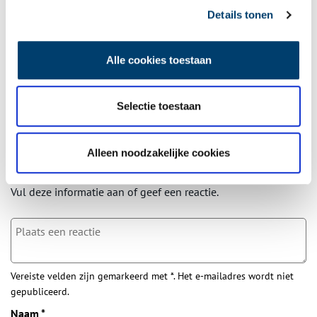
Wilt u op de hoogte blijven van de mooiste verhalen en het
Details tonen
laatste erfgoednieuws? Schrijf u dan nu in voor onze
wekelijkse nieuwsbrief!
Alle cookies toestaan
Selectie toestaan
Bij inschrijving gaat u akkoord met ons
privacybeleid
.
Alleen noodzakelijke cookies
Aanvullingen
Vul deze informatie aan of geef een reactie.
Vereiste velden zijn gemarkeerd met *. Het e-mailadres wordt niet
gepubliceerd.
Naam
*