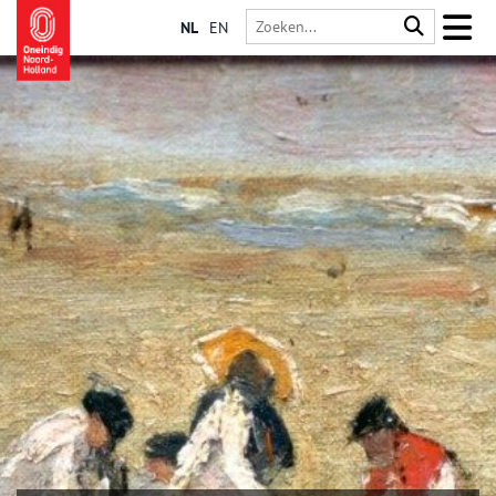
NL
EN