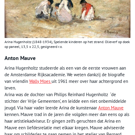
Arina Hugenholtz (1848-1934), Spelende kinderen op het strand. Olieverf op doek
op paneel, 13,5 x 22,5, gesigneerd r.o.
Anton Mauve
Arina Hugenholtz studeerde als een van de eerste vrouwen aan
de Amsterdamse Rijksacademie. We weten dankzij de biografie
van vriendin
Wally Moes
uit 1961 meer over haar achtergrond en
leven.
Arina was de dochter van Philips Reinhard Hugenholtz ‘de
stichter der Vrije Gemeenten’, en leidde een niet onbemiddelde
jeugd. Via haar vader leerde Arina de kunstenaar
Anton Mauve
kennen. Mauve trad in de jaren die volgden meer dan eens op als
haar artistiekadviseur. Er gingen zelfs geruchten dat Arina en
Mauve een liefdesrelatie met elkaar kregen. Mauve adviseerde
haar om schilderles te gaan nemen in het atelier van Bernard