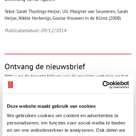
Tekst: Sarah Thurlings-Heijse; Uit: Margriet van Seumeren, Sarah
Heijse, Nikkie Herberigs, Gooise Vrouwen in de KUnst (2008)
Publicatiedatum: 09/12/2014
Ontvang de nieuwsbrief
Wilt u op de hoogte blijven van de mooiste verhalen en het
laatste erfgoednieuws? Schrijf u dan nu in voor onze
wekelijkse nieuwsbrief!
Deze website maakt gebruik van cookies
We gebruiken cookies om content en advertenties te
Bij inschrijving gaat u akkoord met ons
privacybeleid
.
personaliseren, om functies voor social media te bieden
en om ons websiteverkeer te analyseren. Ook delen we