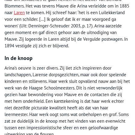
Blommers. Het was tevens Mauve die Arina verleidde om in 1885
naar
Laren
te komen. Hij schreef haar: ‘het is een Luilekkerland
voor een schilder. […] Ik geloof dat ik er maar voorgoed ga
wonen’ (Uit: Denninger-Schreuder 2003, p. 17). Arina aarzelde
geen moment en gaf direct gehoor aan de uitnodiging van
Mauve. Zij logeerde in Laren altijd bij de Vergulde postwagen. In
1894 vestigde zij zich er blijvend.
In de knoop
Arina’s oeuvre is zeer divers. Zij liet zich inspireren door
landschappen, Larense dorpsgezichten, maar ook door spelende
kinderen en stillevens. Haar werk sluit opvallend nauw aan bij het
werk van de Haagse Schoolmeesters. Dit is niet verwonderlijk
gezien haar bewondering voor Mauve en de contacten die zij
met hem onderhield. Een kanttekening is dat haar werk echter
niet dezelfde picturale kwaliteit heeft als dat van haar
leermeester. Haar werk oogt soms wat onbeholpen en grof. Soms
zat ze duidelijk in de knoop met het vinden van een evenwicht
tussen een impressionistische sfeer en een geloofwaardige
uitwerking van de figuren.