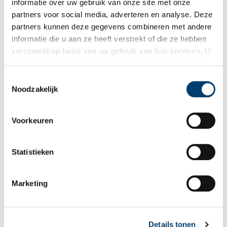
informatie over uw gebruik van onze site met onze
Aanvullingen
partners voor social media, adverteren en analyse. Deze
partners kunnen deze gegevens combineren met andere
Vul deze informatie aan of geef een reactie.
informatie die u aan ze heeft verstrekt of die ze hebben
verzameld op basis van uw gebruik van hun services. U
1 reactie
gaat akkoord met de cookies en het
privacystatement
gea
schreef:
als u onze website blijft gebruiken.
Toestemmingsselectie
25/02/2023 om 20:49
Noodzakelijk
Haar vader schilderde blijkbaar ook. Ik heb van Arina en van
haar vader 2 kleine werkjes op een paneeltje.
Reply
Voorkeuren
Statistieken
Vereiste velden zijn gemarkeerd met *. Het e-mailadres wordt niet
gepubliceerd.
Marketing
Naam
*
Details tonen