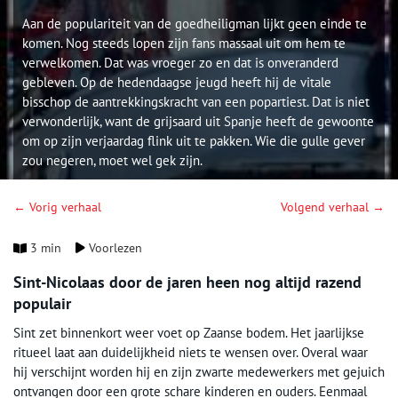
Aan de populariteit van de goedheiligman lijkt geen einde te
komen. Nog steeds lopen zijn fans massaal uit om hem te
verwelkomen. Dat was vroeger zo en dat is onveranderd
gebleven. Op de hedendaagse jeugd heeft hij de vitale
bisschop de aantrekkingskracht van een popartiest. Dat is niet
verwonderlijk, want de grijsaard uit Spanje heeft de gewoonte
om op zijn verjaardag flink uit te pakken. Wie die gulle gever
zou negeren, moet wel gek zijn.
← Vorig verhaal
Volgend verhaal →
3 min
Voorlezen
Sint-Nicolaas door de jaren heen nog altijd razend
populair
Sint zet binnenkort weer voet op Zaanse bodem. Het jaarlijkse
ritueel laat aan duidelijkheid niets te wensen over. Overal waar
hij verschijnt worden hij en zijn zwarte medewerkers met gejuich
ontvangen door een grote schare kinderen en ouders. Eenmaal