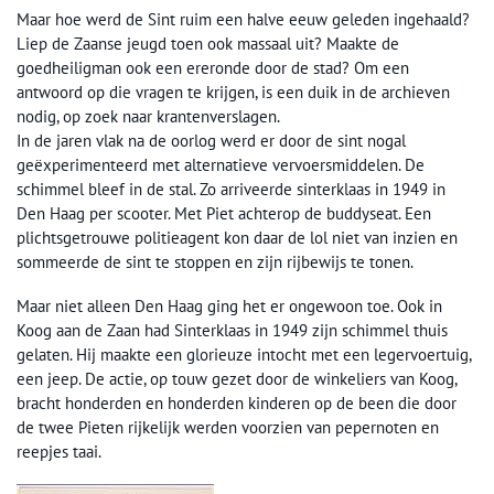
Maar hoe werd de Sint ruim een halve eeuw geleden ingehaald?
Liep de Zaanse jeugd toen ook massaal uit? Maakte de
goedheiligman ook een ereronde door de stad? Om een
antwoord op die vragen te krijgen, is een duik in de archieven
nodig, op zoek naar krantenverslagen.
In de jaren vlak na de oorlog werd er door de sint nogal
geëxperimenteerd met alternatieve vervoersmiddelen. De
schimmel bleef in de stal. Zo arriveerde sinterklaas in 1949 in
Den Haag per scooter. Met Piet achterop de buddyseat. Een
plichtsgetrouwe politieagent kon daar de lol niet van inzien en
sommeerde de sint te stoppen en zijn rijbewijs te tonen.
Maar niet alleen Den Haag ging het er ongewoon toe. Ook in
Koog aan de Zaan had Sinterklaas in 1949 zijn schimmel thuis
gelaten. Hij maakte een glorieuze intocht met een legervoertuig,
een jeep. De actie, op touw gezet door de winkeliers van Koog,
bracht honderden en honderden kinderen op de been die door
de twee Pieten rijkelijk werden voorzien van pepernoten en
reepjes taai.