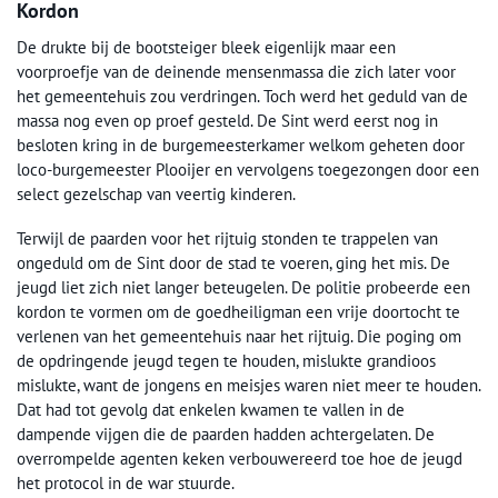
Kordon
De drukte bij de bootsteiger bleek eigenlijk maar een
voorproefje van de deinende mensenmassa die zich later voor
het gemeentehuis zou verdringen. Toch werd het geduld van de
massa nog even op proef gesteld. De Sint werd eerst nog in
besloten kring in de burgemeesterkamer welkom geheten door
loco-burgemeester Plooijer en vervolgens toegezongen door een
select gezelschap van veertig kinderen.
Terwijl de paarden voor het rijtuig stonden te trappelen van
ongeduld om de Sint door de stad te voeren, ging het mis. De
jeugd liet zich niet langer beteugelen. De politie probeerde een
kordon te vormen om de goedheiligman een vrije doortocht te
verlenen van het gemeentehuis naar het rijtuig. Die poging om
de opdringende jeugd tegen te houden, mislukte grandioos
mislukte, want de jongens en meisjes waren niet meer te houden.
Dat had tot gevolg dat enkelen kwamen te vallen in de
dampende vijgen die de paarden hadden achtergelaten. De
overrompelde agenten keken verbouwereerd toe hoe de jeugd
het protocol in de war stuurde.