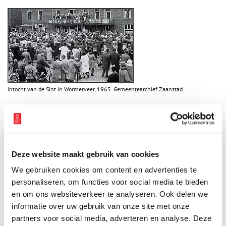
Intocht van de Sint in Wormerveer, 1965. Gemeentearchief Zaanstad.
Publicatiedatum: 08/11/2011
Deze website maakt gebruik van cookies
Ontvang de nieuwsbrief
We gebruiken cookies om content en advertenties te
personaliseren, om functies voor social media te bieden
Wilt u op de hoogte blijven van de mooiste verhalen en het
en om ons websiteverkeer te analyseren. Ook delen we
laatste erfgoednieuws? Schrijf u dan nu in voor onze
informatie over uw gebruik van onze site met onze
wekelijkse nieuwsbrief!
partners voor social media, adverteren en analyse. Deze