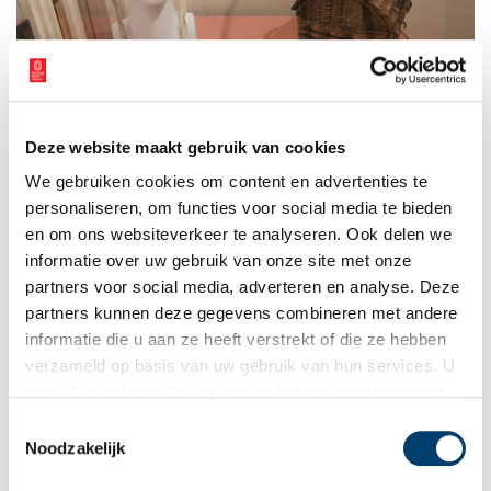
Deze website maakt gebruik van cookies
We gebruiken cookies om content en advertenties te
personaliseren, om functies voor social media te bieden
Het mutsje en mandje van Antonia van Rumpt. Foto: Sarah Remmerts de Vries.
en om ons websiteverkeer te analyseren. Ook delen we
informatie over uw gebruik van onze site met onze
partners voor social media, adverteren en analyse. Deze
partners kunnen deze gegevens combineren met andere
informatie die u aan ze heeft verstrekt of die ze hebben
verzameld op basis van uw gebruik van hun services. U
gaat akkoord met de cookies en het
privacystatement
als u onze website blijft gebruiken.
Toestemmingsselectie
Noodzakelijk