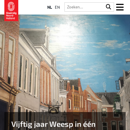
NL
EN
Vijftig jaar Weesp in één