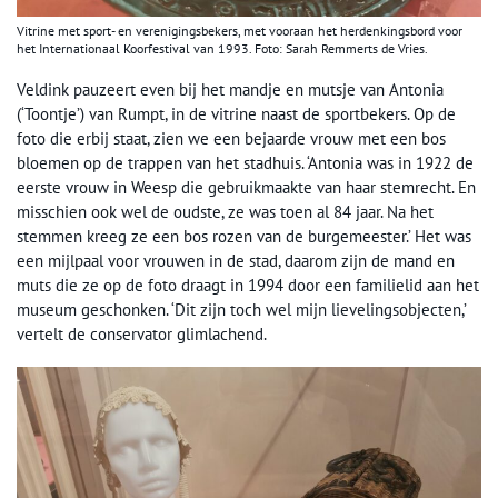
Vitrine met sport- en verenigingsbekers, met vooraan het herdenkingsbord voor
het Internationaal Koorfestival van 1993. Foto: Sarah Remmerts de Vries.
Veldink pauzeert even bij het mandje en mutsje van Antonia
(‘Toontje’) van Rumpt, in de vitrine naast de sportbekers. Op de
foto die erbij staat, zien we een bejaarde vrouw met een bos
bloemen op de trappen van het stadhuis. ‘Antonia was in 1922 de
eerste vrouw in Weesp die gebruikmaakte van haar stemrecht. En
misschien ook wel de oudste, ze was toen al 84 jaar. Na het
stemmen kreeg ze een bos rozen van de burgemeester.’ Het was
een mijlpaal voor vrouwen in de stad, daarom zijn de mand en
muts die ze op de foto draagt in 1994 door een familielid aan het
museum geschonken. ‘Dit zijn toch wel mijn lievelingsobjecten,’
vertelt de conservator glimlachend.