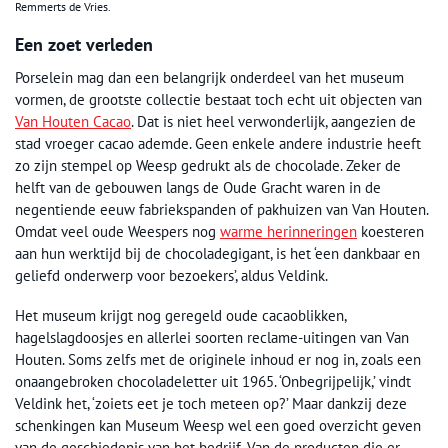
Remmerts de Vries.
Een zoet verleden
Porselein mag dan een belangrijk onderdeel van het museum
vormen, de grootste collectie bestaat toch echt uit objecten van
Van Houten Cacao
. Dat is niet heel verwonderlijk, aangezien de
stad vroeger cacao ademde. Geen enkele andere industrie heeft
zo zijn stempel op Weesp gedrukt als de chocolade. Zeker de
helft van de gebouwen langs de Oude Gracht waren in de
negentiende eeuw fabriekspanden of pakhuizen van Van Houten.
Omdat veel oude Weespers nog
warme herinneringen
koesteren
aan hun werktijd bij de chocoladegigant, is het ‘een dankbaar en
geliefd onderwerp voor bezoekers’, aldus Veldink.
Het museum krijgt nog geregeld oude cacaoblikken,
hagelslagdoosjes en allerlei soorten reclame-uitingen van Van
Houten. Soms zelfs met de originele inhoud er nog in, zoals een
onaangebroken chocoladeletter uit 1965. ‘Onbegrijpelijk,’ vindt
Veldink het, ‘zoiets eet je toch meteen op?’ Maar dankzij deze
schenkingen kan Museum Weesp wel een goed overzicht geven
van de geschiedenis van het bedrijf. Van de producten die er