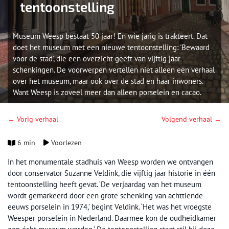
tentoonstelling
Museum Weesp bestaat 50 jaar! En wie jarig is trakteert. Dat
doet het museum met een nieuwe tentoonstelling: 'Bewaard
voor de stad', die een overzicht geeft van vijftig jaar
schenkingen. De voorwerpen vertellen niet alleen een verhaal
over het museum, maar ook over de stad en haar inwoners.
Want Weesp is zoveel meer dan alleen porselein en cacao.
← Vorig verhaal
Volgend verhaal →
6 min
Voorlezen
In het monumentale stadhuis van Weesp worden we ontvangen
door conservator Suzanne Veldink, die vijftig jaar historie in één
tentoonstelling heeft gevat. ‘De verjaardag van het museum
wordt gemarkeerd door een grote schenking van achttiende-
eeuws porselein in 1974,’ begint Veldink. ‘Het was het vroegste
Weesper porselein in Nederland. Daarmee kon de oudheidkamer