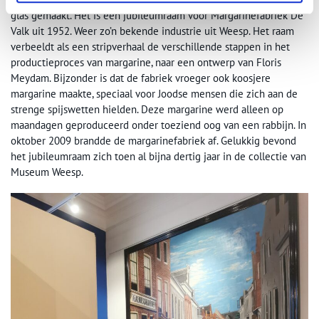
glas gemaakt. Het is een jubileumraam voor Margarinefabriek De
Valk uit 1952. Weer zo’n bekende industrie uit Weesp. Het raam
verbeeldt als een stripverhaal de verschillende stappen in het
productieproces van margarine, naar een ontwerp van Floris
Meydam. Bijzonder is dat de fabriek vroeger ook koosjere
margarine maakte, speciaal voor Joodse mensen die zich aan de
strenge spijswetten hielden. Deze margarine werd alleen op
maandagen geproduceerd onder toeziend oog van een rabbijn. In
oktober 2009 brandde de margarinefabriek af. Gelukkig bevond
het jubileumraam zich toen al bijna dertig jaar in de collectie van
Museum Weesp.