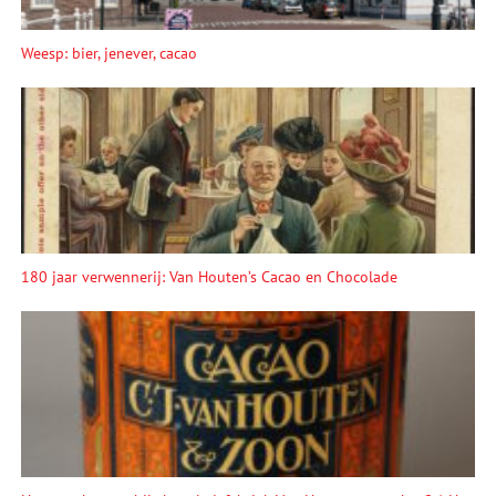
Weesp: bier, jenever, cacao
180 jaar verwennerij: Van Houten’s Cacao en Chocolade