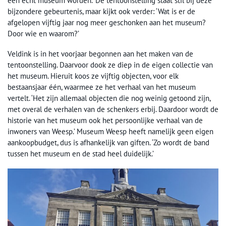
een écht museum worden.’ De tentoonstelling staat stil bij deze
bijzondere gebeurtenis, maar kijkt ook verder: ‘Wat is er de
afgelopen vijftig jaar nog meer geschonken aan het museum?
Door wie en waarom?’
Veldink is in het voorjaar begonnen aan het maken van de
tentoonstelling. Daarvoor dook ze diep in de eigen collectie van
het museum. Hieruit koos ze vijftig objecten, voor elk
bestaansjaar één, waarmee ze het verhaal van het museum
vertelt. ‘Het zijn allemaal objecten die nog weinig getoond zijn,
met overal de verhalen van de schenkers erbij. Daardoor wordt de
historie van het museum ook het persoonlijke verhaal van de
inwoners van Weesp.’ Museum Weesp heeft namelijk geen eigen
aankoopbudget, dus is afhankelijk van giften. ‘Zo wordt de band
tussen het museum en de stad heel duidelijk.’