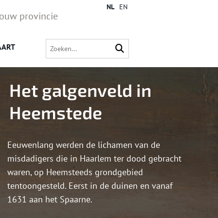
NL
EN
jouw provincie
AART
Het galgenveld in
Heemstede
Eeuwenlang werden de lichamen van de
misdadigers die in Haarlem ter dood gebracht
waren, op Heemsteeds grondgebied
tentoongesteld. Eerst in de duinen en vanaf
1631 aan het Spaarne.