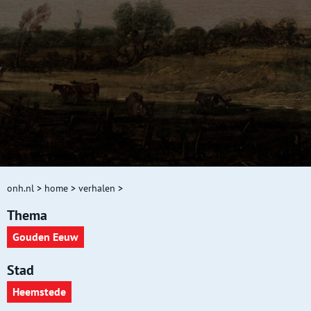
onh.nl
>
home
>
verhalen
>
Thema
Gouden Eeuw
Stad
Heemstede