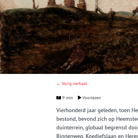
← Vorig verhaal
9 min
Voorlezen
Vierhonderd jaar geleden, toen He
bestond, bevond zich op Heemstee
duinterrein, globaal begrensd do
Binnenweg, Koediefslaan en Here