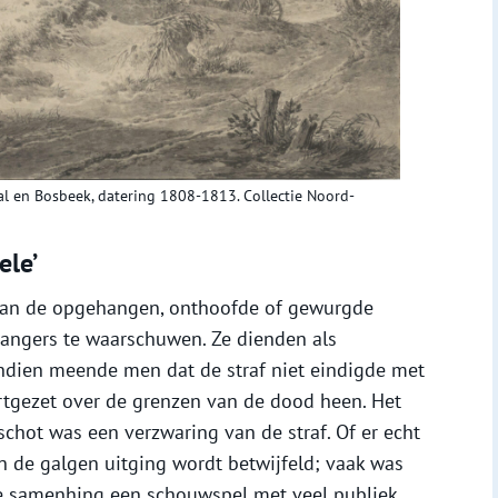
aal en Bosbeek, datering 1808-1813. Collectie Noord-
ele’
 van de opgehangen, onthoofde of gewurgde
gangers te waarschuwen. Ze dienden als
ndien meende men dat de straf niet eindigde met
tgezet over de grenzen van de dood heen. Het
schot was een verzwaring van de straf. Of er echt
 de galgen uitging wordt betwijfeld; vaak was
e samenhing een schouwspel met veel publiek.