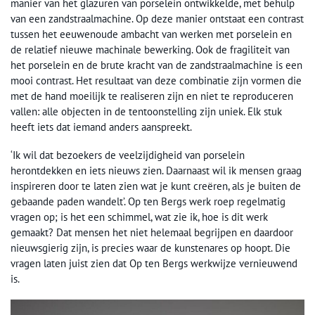
manier van het glazuren van porselein ontwikkelde, met behulp
van een zandstraalmachine. Op deze manier ontstaat een contrast
tussen het eeuwenoude ambacht van werken met porselein en
de relatief nieuwe machinale bewerking. Ook de fragiliteit van
het porselein en de brute kracht van de zandstraalmachine is een
mooi contrast. Het resultaat van deze combinatie zijn vormen die
met de hand moeilijk te realiseren zijn en niet te reproduceren
vallen: alle objecten in de tentoonstelling zijn uniek. Elk stuk
heeft iets dat iemand anders aanspreekt.
‘Ik wil dat bezoekers de veelzijdigheid van porselein
herontdekken en iets nieuws zien. Daarnaast wil ik mensen graag
inspireren door te laten zien wat je kunt creëren, als je buiten de
gebaande paden wandelt’. Op ten Bergs werk roep regelmatig
vragen op; is het een schimmel, wat zie ik, hoe is dit werk
gemaakt? Dat mensen het niet helemaal begrijpen en daardoor
nieuwsgierig zijn, is precies waar de kunstenares op hoopt. Die
vragen laten juist zien dat Op ten Bergs werkwijze vernieuwend
is.