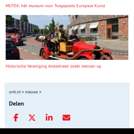
MUTEK: hét museum voor Toegepaste Europese Kunst
Historische Vereniging Amstelveen zoekt mensen op
onh.nl
>
nieuws
>
Delen