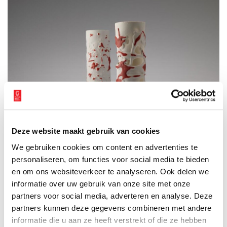
Deze website maakt gebruik van cookies
We gebruiken cookies om content en advertenties te
EverGlaze door Roos op ten Berg. Via Museum Weesp.
personaliseren, om functies voor social media te bieden
en om ons websiteverkeer te analyseren. Ook delen we
EverGlaze
is de eerste museale solo-expositie van Roos op ten
informatie over uw gebruik van onze site met onze
Berg. Er worden diverse toepassingen van haar werk getoond,
waaronder functionele gebruiksvoorwerpen, zoals lichtobjecten.
partners voor social media, adverteren en analyse. Deze
partners kunnen deze gegevens combineren met andere
De expositie is te zien van zondag 27 oktober tot en met zondag
informatie die u aan ze heeft verstrekt of die ze hebben
4 mei 2025. Kijk voor meer informatie op de
website van