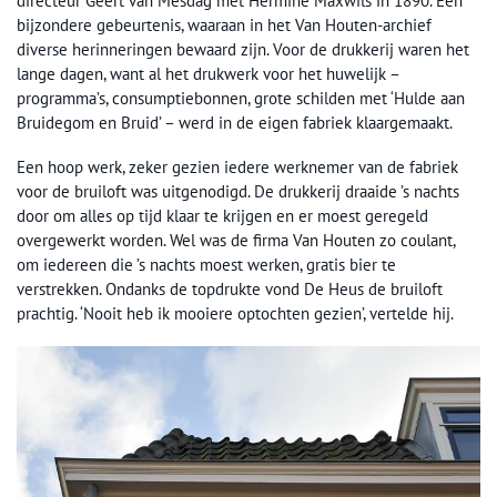
directeur Geert van Mesdag met Hermine Maxwils in 1890. Een
bijzondere gebeurtenis, waaraan in het Van Houten-archief
diverse herinneringen bewaard zijn. Voor de drukkerij waren het
lange dagen, want al het drukwerk voor het huwelijk –
programma’s, consumptiebonnen, grote schilden met ‘Hulde aan
Bruidegom en Bruid’ – werd in de eigen fabriek klaargemaakt.
Een hoop werk, zeker gezien iedere werknemer van de fabriek
voor de bruiloft was uitgenodigd. De drukkerij draaide ’s nachts
door om alles op tijd klaar te krijgen en er moest geregeld
overgewerkt worden. Wel was de firma Van Houten zo coulant,
om iedereen die ’s nachts moest werken, gratis bier te
verstrekken. Ondanks de topdrukte vond De Heus de bruiloft
prachtig. ‘Nooit heb ik mooiere optochten gezien’, vertelde hij.