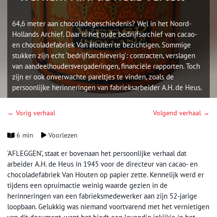
64,6 meter aan chocoladegeschiedenis? Wel in het Noord-
Hollands Archief. Daar is het oude bedrijfsarchief van cacao-
en chocoladefabriek Van Houten te bezichtigen. Sommige
stukken zijn echt ‘bedrijfsarchieverig’: contracten, verslagen
van aandeelhoudersvergaderingen, financiële rapporten. Toch
zijn er ook onverwachte pareltjes te vinden, zoals de
persoonlijke herinneringen van fabrieksarbeider A.H. de Heus.
← Vorig verhaal
Volgend verhaal →
6 min
Voorlezen
‘AFLEGGEN’, staat er bovenaan het persoonlijke verhaal dat
arbeider A.H. de Heus in 1945 voor de directeur van cacao- en
chocoladefabriek Van Houten op papier zette. Kennelijk werd er
tijdens een opruimactie weinig waarde gezien in de
herinneringen van een fabrieksmedewerker aan zijn 52-jarige
loopbaan. Gelukkig was niemand voortvarend met het vernietigen