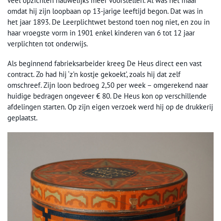
veel opzichten nauwelijks meer voorstellen. Al was het maar
omdat hij zijn loopbaan op 13-jarige leeftijd begon. Dat was in
het jaar 1893. De Leerplichtwet bestond toen nog niet, en zou in
haar vroegste vorm in 1901 enkel kinderen van 6 tot 12 jaar
verplichten tot onderwijs.
Als beginnend fabrieksarbeider kreeg De Heus direct een vast
contract. Zo had hij ‘z’n kostje gekoekt’, zoals hij dat zelf
omschreef. Zijn loon bedroeg 2,50 per week – omgerekend naar
huidige bedragen ongeveer € 80. De Heus kon op verschillende
afdelingen starten. Op zijn eigen verzoek werd hij op de drukkerij
geplaatst.