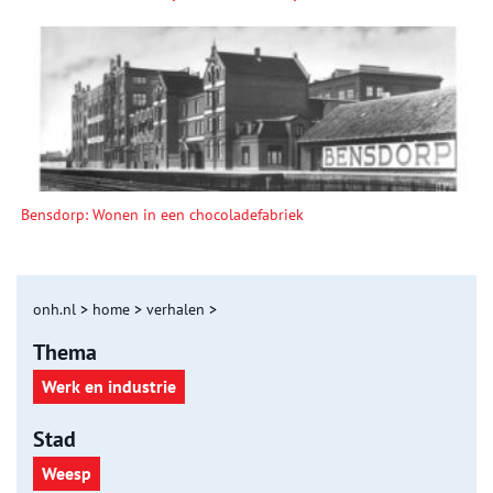
Bensdorp: Wonen in een chocoladefabriek
onh.nl
>
home
>
verhalen
>
Thema
Werk en industrie
Stad
Weesp