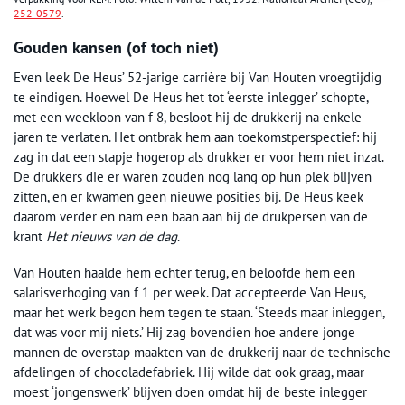
252-0579
.
Gouden kansen (of toch niet)
Even leek De Heus’ 52-jarige carrière bij Van Houten vroegtijdig
te eindigen. Hoewel De Heus het tot ‘eerste inlegger’ schopte,
met een weekloon van f 8, besloot hij de drukkerij na enkele
jaren te verlaten. Het ontbrak hem aan toekomstperspectief: hij
zag in dat een stapje hogerop als drukker er voor hem niet inzat.
De drukkers die er waren zouden nog lang op hun plek blijven
zitten, en er kwamen geen nieuwe posities bij. De Heus keek
daarom verder en nam een baan aan bij de drukpersen van de
krant
Het nieuws van de dag
.
Van Houten haalde hem echter terug, en beloofde hem een
salarisverhoging van f 1 per week. Dat accepteerde Van Heus,
maar het werk begon hem tegen te staan. ‘Steeds maar inleggen,
dat was voor mij niets.’ Hij zag bovendien hoe andere jonge
mannen de overstap maakten van de drukkerij naar de technische
afdelingen of chocoladefabriek. Hij wilde dat ook graag, maar
moest ‘jongenswerk’ blijven doen omdat hij de beste inlegger