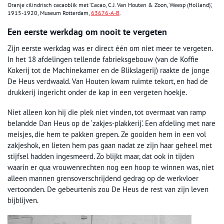
Oranje cilindrisch cacaoblik met ‘Cacao, C.J. Van Houten & Zoon, Weesp (Holland)’,
1915-1920, Museum Rotterdam,
63676-A-B
.
Een eerste werkdag om nooit te vergeten
Zijn eerste werkdag was er direct één om niet meer te vergeten.
In het 18 afdelingen tellende fabrieksgebouw (van de Koffie
Kokerij tot de Machinekamer en de Blikslagerij) raakte de jonge
De Heus verdwaald. Van Houten kwam ruimte tekort, en had de
drukkerij ingericht onder de kap in een vergeten hoekje.
Niet alleen kon hij die plek niet vinden, tot overmaat van ramp
belandde Dan Heus op de ‘zakjes-plakkerij’. Een afdeling met nare
meisjes, die hem te pakken grepen. Ze gooiden hem in een vol
zakjeshok, en lieten hem pas gaan nadat ze zijn haar geheel met
stijfsel hadden ingesmeerd. Zo blijkt maar, dat ook in tijden
waarin er qua vrouwenrechten nog een hoop te winnen was, niet
alleen mannen grensoverschrijdend gedrag op de werkvloer
vertoonden. De gebeurtenis zou De Heus de rest van zijn leven
bijblijven.