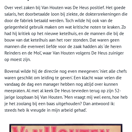
Over veel zaken bij Van Houten was De Heus positief. Het goede
salaris, het doorbetaalde loon bij ziekte, de doktersrekeningen die
door de fabriek betaald werden. Toch wilde hij ook van de
gelegenheid gebruik maken om wat kritische noten te kraken. Zo
had hij kritiek op het nieuwe ketelhuis, en de mannen die bij de
bouw van dat ketelhuis aan het roer stonden. Dat waren geen
mannen die evenveel liefde voor de zaak hadden als ‘de heren
Reinders en de Mol’, waar Van Houten volgens De Heus zuiniger
op moest zijn.
Bovenal wilde hij de directie nog even meegeven: ‘niet alle chefs
waren geschikt om leiding te geven’. Een klacht waar velen die
vandaag de dag een manager hebben nog altijd over kunnen
meepraten. Al met al keek De Heus tevreden terug op zijn 52-
jarige loopbaan bij Van Houten. ‘Men vraagt mij wel eens, hoe heb
je het zoolang bij een baas uitgehouden? Dan antwoord ik:
steeds heb ik vreugde in mijn arbeid gehad’.