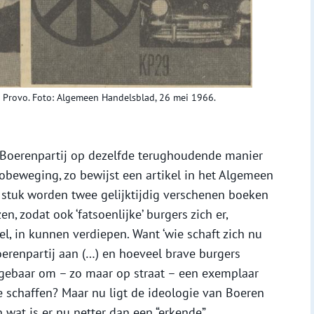
en Provo. Foto: Algemeen Handelsblad, 26 mei 1966.
 Boerenpartij op dezelfde terughoudende manier
vobeweging, zo bewijst een artikel in het Algemeen
 stuk worden twee gelijktijdig verschenen boeken
 zodat ook ‘fatsoenlijke’ burgers zich er,
el, in kunnen verdiepen. Want ‘wie schaft zich nu
renpartij aan (…) en hoeveel brave burgers
 gebaar om – zo maar op straat – een exemplaar
te schaffen? Maar nu ligt de ideologie van Boeren
n wat is er nu netter dan een “erkende”