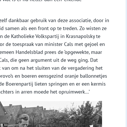
elf dankbaar gebruik van deze associatie, door in
id samen als een front op te treden. Zo wisten ze
 de Katholieke Volkspartij in Krasnapolsky te
or de toespraak van minister Cals met gejoel en
gemeen Handelsblad prees de ‘opgewekte, maar
Cals, die geen argument uit de weg ging. Dat
t van om na het sluiten van de vergadering het
provo’s en boeren eensgezind oranje ballonnetjes
e Boerenpartij lieten springen en er een kermis
chters in arren moede het opruimwerk…’