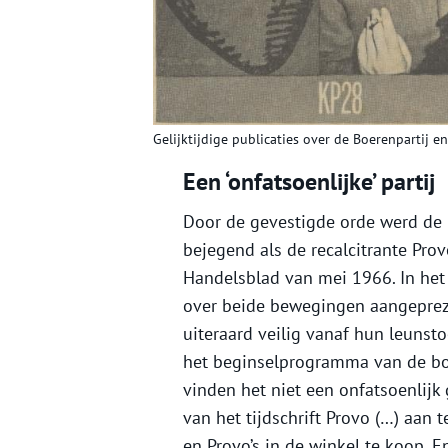
Gelijktijdige publicaties over de Boerenpartij 
Een ‘onfatsoenlijke’ partij
Door de gevestigde orde werd de
bejegend als de recalcitrante Pro
Handelsblad van mei 1966. In het
over beide bewegingen aangeprezen,
uiteraard veilig vanaf hun leunsto
het beginselprogramma van de boe
vinden het niet een onfatsoenlijk
van het tijdschrift Provo (…) aan 
en Provo’s in de winkel te koop. E