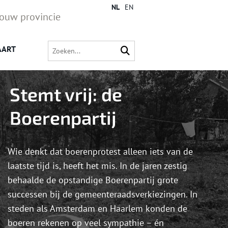
NL
EN
jouw provincie
AART
Stemt vrij: de
Boerenpartij
Wie denkt dat boerenprotest alleen iets van de
laatste tijd is, heeft het mis. In de jaren zestig
behaalde de opstandige Boerenpartij grote
successen bij de gemeenteraadsverkiezingen. In
steden als Amsterdam en Haarlem konden de
boeren rekenen op veel sympathie – én