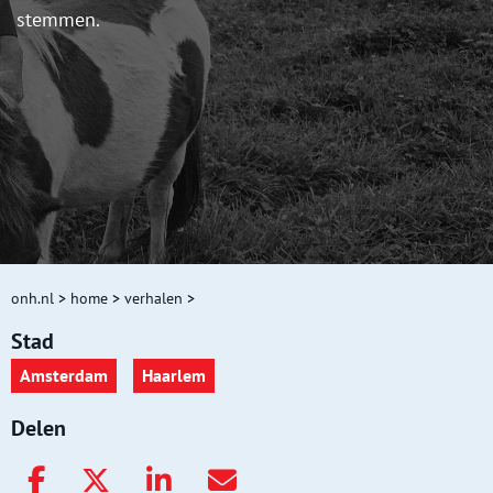
stemmen.
onh.nl
>
home
>
verhalen
>
Stad
Amsterdam
Haarlem
Delen