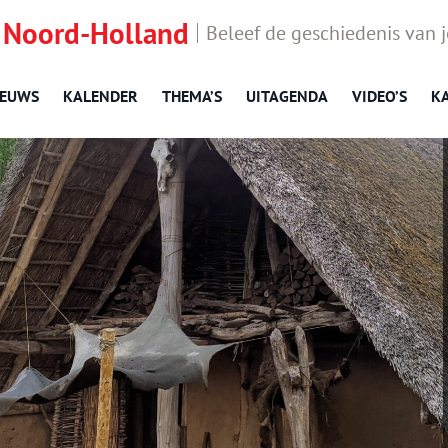
 Noord-Holland
Beleef de geschiedenis van 
IEUWS
KALENDER
THEMA’S
UITAGENDA
VIDEO’S
K