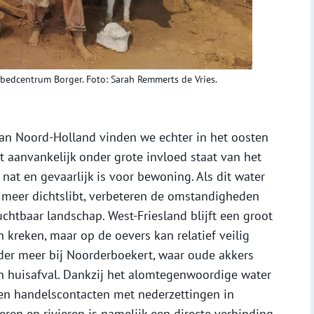
ebedcentrum Borger. Foto: Sarah Remmerts de Vries.
an Noord-Holland vinden we echter in het oosten
t aanvankelijk onder grote invloed staat van het
nat en gevaarlijk is voor bewoning. Als dit water
 meer dichtslibt, verbeteren de omstandigheden
chtbaar landschap. West-Friesland blijft een groot
 kreken, maar op de oevers kan relatief veilig
er meer bij Noorderboekert, waar oude akkers
 huisafval. Dankzij het alomtegenwoordige water
en handelscontacten met nederzettingen in
eren en rivieren is namelijk een directe verbinding