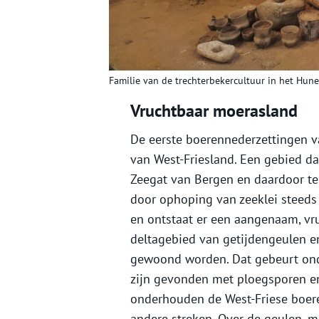
Familie van de trechterbekercultuur in het Hun
Vruchtbaar moerasland
De eerste boerennederzettingen v
van West-Friesland. Een gebied da
Zeegat van Bergen en daardoor te 
door ophoping van zeeklei steeds
en ontstaat er een aangenaam, vru
deltagebied van getijdengeulen en
gewoond worden. Dat gebeurt ond
zijn gevonden met ploegsporen en
onderhouden de West-Friese boer
andere streken. Over de geulen, m