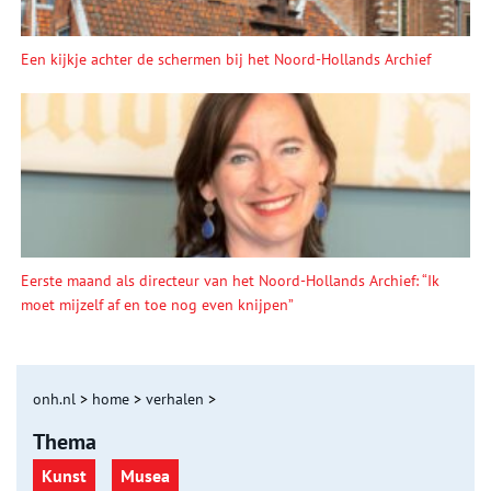
Een kijkje achter de schermen bij het Noord-Hollands Archief
Eerste maand als directeur van het Noord-Hollands Archief: “Ik
moet mijzelf af en toe nog even knijpen”
onh.nl
>
home
>
verhalen
>
Thema
Kunst
Musea