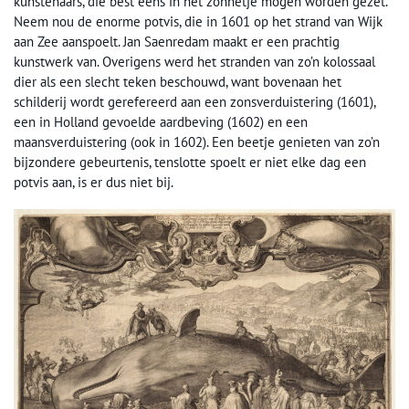
kunstenaars, die best eens in het zonnetje mogen worden gezet.
Neem nou de enorme potvis, die in 1601 op het strand van Wijk
aan Zee aanspoelt. Jan Saenredam maakt er een prachtig
kunstwerk van. Overigens werd het stranden van zo’n kolossaal
dier als een slecht teken beschouwd, want bovenaan het
schilderij wordt gerefereerd aan een zonsverduistering (1601),
een in Holland gevoelde aardbeving (1602) en een
maansverduistering (ook in 1602). Een beetje genieten van zo’n
bijzondere gebeurtenis, tenslotte spoelt er niet elke dag een
potvis aan, is er dus niet bij.