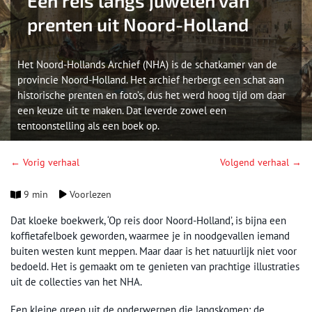
Een reis langs juwelen van
prenten uit Noord-Holland
Het Noord-Hollands Archief (NHA) is de schatkamer van de
provincie Noord-Holland. Het archief herbergt een schat aan
historische prenten en foto’s, dus het werd hoog tijd om daar
een keuze uit te maken. Dat leverde zowel een
tentoonstelling als een boek op.
← Vorig verhaal
Volgend verhaal →
9 min
Voorlezen
Dat kloeke boekwerk, ‘Op reis door Noord-Holland’, is bijna een
koffietafelboek geworden, waarmee je in noodgevallen iemand
buiten westen kunt meppen. Maar daar is het natuurlijk niet voor
bedoeld. Het is gemaakt om te genieten van prachtige illustraties
uit de collecties van het NHA.
Een kleine greep uit de onderwerpen die langskomen: de