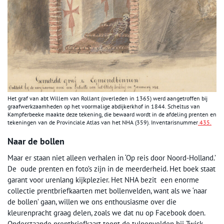
Het graf van abt Willem van Rollant (overleden in 1365) werd aangetroffen bij
graafwerkzaamheden op het voormalige abdijkerkhof in 1844. Scheltus van
Kampferbeeke maakte deze tekening, die bewaard wordt in de afdeling prenten en
tekeningen van de Provinciale Atlas van het NHA (359). Inventarisnummer
435.
Naar de bollen
Maar er staan niet alleen verhalen in ‘Op reis door Noord-Holland.’
De oude prenten en foto’s zijn in de meerderheid. Het boek staat
garant voor urenlang kijkplezier. Het NHA bezit een enorme
collectie prentbriefkaarten met bollenvelden, want als we ‘naar
de bollen’ gaan, willen we ons enthousiasme over die
kleurenpracht graag delen, zoals we dat nu op Facebook doen.
Onderstaande prentbriefkaart toont de tulpenvelden bij Twisk,