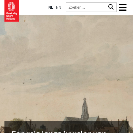
NL
EN