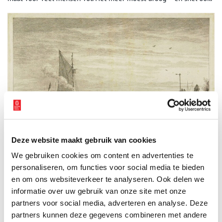
Deze website maakt gebruik van cookies
We gebruiken cookies om content en advertenties te
Dat de Haarlemmermeer niet alleen voor ellende zorgde, bewijst deze prent van
personaliseren, om functies voor social media te bieden
anno 1625. Simon Fokke tekende dit ijsvermaak naar Hendrick Avercamp, circa
1730-1784. 1100 – Beeldcollectie gemeente Haarlem. Inventarisnummer
42290.
en om ons websiteverkeer te analyseren. Ook delen we
informatie over uw gebruik van onze site met onze
Witte boerderij
partners voor social media, adverteren en analyse. Deze
Tegenwoordig telt Hoofddorp, de grootste gemeente van de
partners kunnen deze gegevens combineren met andere
Haarlemmermeer, net zo veel inwoners als Purmerend, 80.000. De