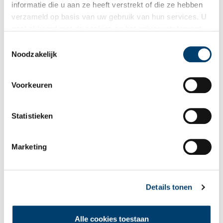
informatie die u aan ze heeft verstrekt of die ze hebben
stad staat vol nieuwbouw en kantoren, want het is een van de
verzameld op basis van uw gebruik van hun services. U
belangrijkste kantorenlocaties van het land, maar gelukkig staan
gaat akkoord met de cookies en het
privacystatement
er nog wat gebouwen uit de pionierstijd overeind, zoals het Oude
als u onze website blijft gebruiken.
Raadhuis en de Witte Boerderij, één van de weinig boerderijen
Toestemmingsselectie
uit de beginperiode die bewaard zijn gebleven, waar het
Noodzakelijk
Cruquiusmuseum nu in gevestigd is.
En om er een echte stad van te maken, wordt momenteel een
Voorkeuren
nieuwe wijk gebouwd, Hyde Park, waar niet alleen 3800
woningen komen, maar waar ook restaurants, café’s, winkels,
Statistieken
boulevards en pleintjes zijn ingepland. Het moet een betaalbaar
alternatief worden voor het inmiddels onbetaalbare Amsterdam.
De wijk krijgt een internationale uitstraling, vandaar dat
Marketing
verschillende appartementencomplexen Engelse namen hebben
gekregen zoals Knightsbridge, Notting Hill en Kensington, zodat
je aan je kennissen mag uitleggen dat je toch niet in Londen
woont.
Details tonen
Alle cookies toestaan