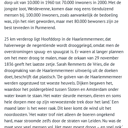
dorp uit van 10.000 in 1960 tot 70.000 inwoners in 2000. Met de
jongste loot, Weidevenne, komen daar nog eens tienduizend
mensen bij. 100.000 inwoners, zoals aanvankelijk de bedoeling
was, zijn het niet geworden, maar met 80.000 bewoners zijn ze
best tevreden in Purmerend.
25 km verderop ligt Hoofddorp in de Haarlemmermeer, dat
halverwege de negentiende wordt drooggelegd, omdat men de
overstromingen spuug- en spuugzat is. Er waren al langer plannen
om het meer droog te malen, maar de orkaan van 29 november
1836 geeft het laatste zetje. Sarah Remmerts de Vries, die de
droogmaking van de Haarlemmermeer uitvoerig uit de doeken
doet, beschrijft dat plastisch. ‘De golven van de Haarlemmermeer
werden opgestuwd tot woeste heuvels. Dijken begaven het,
waardoor het poldergebied tussen Sloten en Amsterdam onder
water kwam te staan. Het water sleurde mensen, dieren en soms
hele dorpen mee op zijn verwoestende trek door het land.’ Een
maand later is het weer raak. Dit keer komt de wind uit het
noordoosten. ‘Het water trof niet alleen de boeren ongekend
hard, maar stroomde zelfs door de straten van Leiden. Nu was de
maat voor veel mensen vol. Het meer moest droog – en snel ook.’