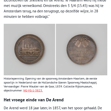
locomotiven de Snelheid en de Arend. Te Haarlem werd hij mede
met muzijk verwelkomd. Omstreeks den 3 3/4 (15.45) was hij te
Amsterdam terug, na den terugtogt, op dezelfde wijze, in 28
minuten te hebben volbragt.”
Historiepenning. Opening van de spoorweg Amsterdam-Haarlem, de eerste
spoorlijn in Nederland van de Hollandsche IJzeren Spoorweg Maatschappij.
Vervaardiger: Pierre Wautier van de Goor, 1839. Collectie Rijksmuseum,
objectnummer:
NG-VG-1-3823.
Het vroege einde van De Arend
De Arend werd 18 jaar later, in 1857, van het spoor gehaald. De