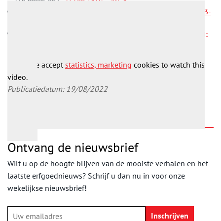
schappen, enz.,
21 sep 1839 – Art. 8
Delpher, Krantenartikel in de Nederlandsche staatscourant,
23-
09-1839.
Wikipedia:
Arend (locomotief),
Hollandsche IJzeren Spoorweg-
Maatschappij
Please accept
statistics, marketing
cookies to watch this
video.
Publicatiedatum: 19/08/2022
Ontvang de nieuwsbrief
Wilt u op de hoogte blijven van de mooiste verhalen en het
laatste erfgoednieuws? Schrijf u dan nu in voor onze
wekelijkse nieuwsbrief!