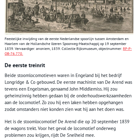
Feestelijke inwijding van de eerste Nederlandse spoorlijn tussen Amsterdam en
Haarlem van de Hollandsche IJzeren Spoorweg-Maatschappij op 19 september
1839. Vervaardiger: anoniem, 1839. Collectie Rijksmuseum, objectnummer:
RP-P-
OB-76.770.
De eerste treinrit
Beide stoomlocomotieven waren in Engeland bij het bedrijf
Longridge & Co gebouwd. De eerste machinist van De Arend was
tevens een Engelsman, genaamd John Middlemiss. Hij zou
geheimzinnig hebben gedaan bij de onderhoudswerkzaamheden
aan de locomotief. Zo zou hij een laken hebben opgehangen
zodat omstanders niet konden zien wat hij aan het doen was.
Het is de stoomlocomotief De Arend die op 20 september 1839
de wagons trekt. Voor het geval de locomotief onderweg
problemen zou krijgen, rijdt De Snelheid mee.