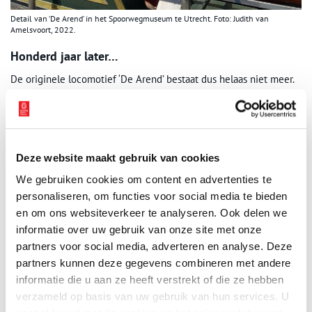
Detail van ‘De Arend’ in het Spoorwegmuseum te Utrecht. Foto: Judith van
Amelsvoort, 2022.
Honderd jaar later…
De originele locomotief ‘De Arend’ bestaat dus helaas niet meer.
In 1938 werd er aan de hand van originele tekeningen een
rijvaardige replica met drie rijtuigen nagebouwd. De kopie werd
gemaakt door de Centrale Werkplaats Zwolle ter ere van het
honderdjarige bestaan van de spoorwegen in Nederland. Het
jubileumfeest van de Nederlandse Spoorwegen (NS) duurde van
Deze website maakt gebruik van cookies
8 september tot 8 oktober 1939. Speciaal voor deze gelegenheid
We gebruiken cookies om content en advertenties te
was bij het Paleis voor Volksvlijt in Amsterdam een breedsporig
personaliseren, om functies voor social media te bieden
ovaal neergelegd, waar de ‘tweede’ Arend rondjes reed. Er
en om ons websiteverkeer te analyseren. Ook delen we
werden in totaal 160.000 passagiers vervoerd en de trein legde
informatie over uw gebruik van onze site met onze
wel 3.000 km af.
partners voor social media, adverteren en analyse. Deze
Volgens een koperkleurige plaat op de replica weegt de
partners kunnen deze gegevens combineren met andere
locomotief 19,3 ton. Het gewicht van de tender is 5,9 ton. De
informatie die u aan ze heeft verstrekt of die ze hebben
tender is de wagen achter de locomotief waarin de steenkolen
verzameld op basis van uw gebruik van hun services. U
(of stookolie) en water worden vervoerd. De locomotief kan een