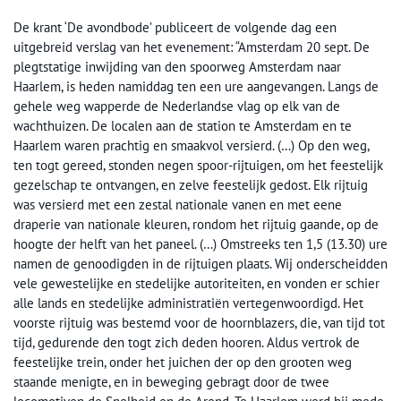
De krant ‘De avondbode’ publiceert de volgende dag een
uitgebreid verslag van het evenement: “Amsterdam 20 sept. De
plegtstatige inwijding van den spoorweg Amsterdam naar
Haarlem, is heden namiddag ten een ure aangevangen. Langs de
gehele weg wapperde de Nederlandse vlag op elk van de
wachthuizen. De localen aan de station te Amsterdam en te
Haarlem waren prachtig en smaakvol versierd. (…) Op den weg,
ten togt gereed, stonden negen spoor-rijtuigen, om het feestelijk
gezelschap te ontvangen, en zelve feestelijk gedost. Elk rijtuig
was versierd met een zestal nationale vanen en met eene
draperie van nationale kleuren, rondom het rijtuig gaande, op de
hoogte der helft van het paneel. (…) Omstreeks ten 1,5 (13.30) ure
namen de genoodigden in de rijtuigen plaats. Wij onderscheidden
vele gewestelijke en stedelijke autoriteiten, en vonden er schier
alle lands en stedelijke administratiën vertegenwoordigd. Het
voorste rijtuig was bestemd voor de hoornblazers, die, van tijd tot
tijd, gedurende den togt zich deden hooren. Aldus vertrok de
feestelijke trein, onder het juichen der op den grooten weg
staande menigte, en in beweging gebragt door de twee