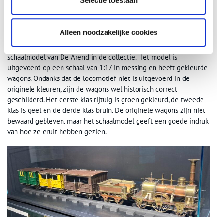
Selectie toestaan
‘De Arend’ rijdt nog steeds in het Spoorwegmuseum. Foto: Judith van Amelsvoort,
2022.
Van dichtbij bekijken?
Alleen noodzakelijke cookies
Naast de grote replica heeft het museum ook een gedetailleerd
schaalmodel van De Arend in de collectie. Het model is
uitgevoerd op een schaal van 1:17 in messing en heeft gekleurde
wagons. Ondanks dat de locomotief niet is uitgevoerd in de
originele kleuren, zijn de wagons wel historisch correct
geschilderd. Het eerste klas rijtuig is groen gekleurd, de tweede
klas is geel en de derde klas bruin. De originele wagons zijn niet
bewaard gebleven, maar het schaalmodel geeft een goede indruk
van hoe ze eruit hebben gezien.