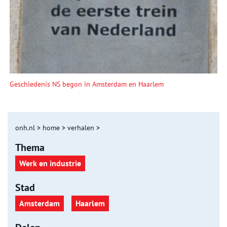
Geschiedenis NS begon in Amsterdam en Haarlem
onh.nl
>
home
>
verhalen
>
Thema
Werk en industrie
Stad
Amsterdam
Haarlem