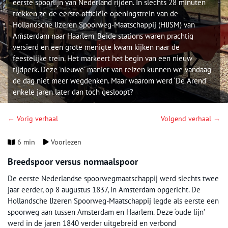
eerste spoorlijn van Nederland rijden. In slechts 28 minuten
trekken ze de eerste officiële openingstrein van de
Hollandsche IJzeren Spoorweg-Maatschappij (HIJSM) van
Amsterdam naar Haarlem. Beide stations waren prachtig
versierd en een grote menigte kwam kijken naar de
feestelijke trein. Het markeert het begin van een nieuw
tijdperk. Deze 'nieuwe' manier van reizen kunnen we vandaag
de dag niet meer wegdenken. Maar waarom werd ‘De Arend’
enkele jaren later dan toch gesloopt?
← Vorig verhaal
Volgend verhaal →
6 min
Voorlezen
Breedspoor versus normaalspoor
De eerste Nederlandse spoorwegmaatschappij werd slechts twee
jaar eerder, op 8 augustus 1837, in Amsterdam opgericht. De
Hollandsche IJzeren Spoorweg-Maatschappij legde als eerste een
spoorweg aan tussen Amsterdam en Haarlem. Deze ‘oude lijn’
werd in de jaren 1840 verder uitgebreid en verbond