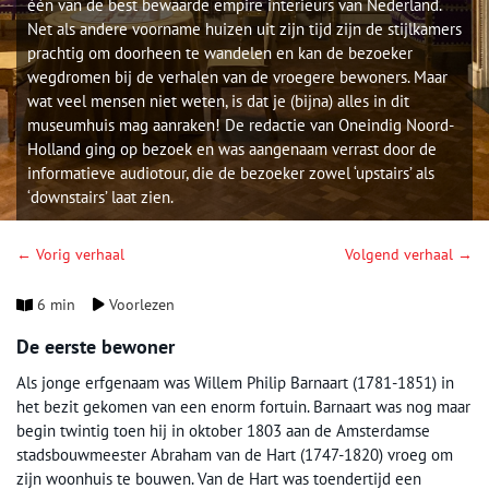
één van de best bewaarde empire interieurs van Nederland.
Net als andere voorname huizen uit zijn tijd zijn de stijlkamers
prachtig om doorheen te wandelen en kan de bezoeker
wegdromen bij de verhalen van de vroegere bewoners. Maar
wat veel mensen niet weten, is dat je (bijna) alles in dit
museumhuis mag aanraken! De redactie van Oneindig Noord-
Holland ging op bezoek en was aangenaam verrast door de
informatieve audiotour, die de bezoeker zowel ‘upstairs’ als
‘downstairs’ laat zien.
← Vorig verhaal
Volgend verhaal →
6 min
Voorlezen
De eerste bewoner
Als jonge erfgenaam was Willem Philip Barnaart (1781-1851) in
het bezit gekomen van een enorm fortuin. Barnaart was nog maar
begin twintig toen hij in oktober 1803 aan de Amsterdamse
stadsbouwmeester Abraham van de Hart (1747-1820) vroeg om
zijn woonhuis te bouwen. Van de Hart was toendertijd een