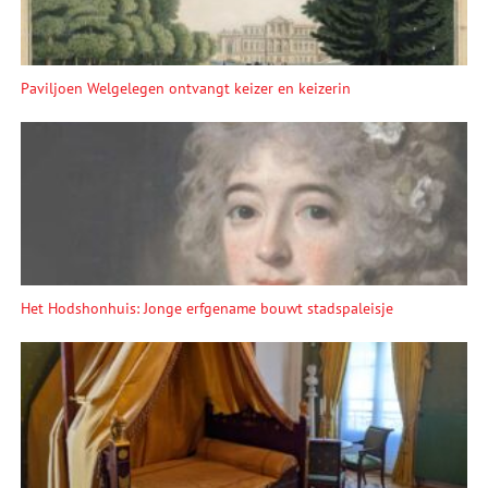
Paviljoen Welgelegen ontvangt keizer en keizerin
Het Hodshonhuis: Jonge erfgename bouwt stadspaleisje