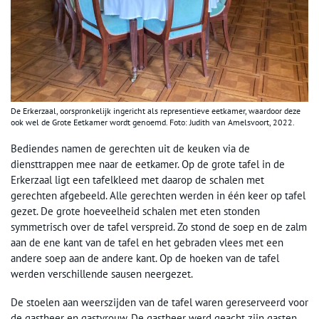
De Erkerzaal, oorspronkelijk ingericht als representieve eetkamer, waardoor deze
ook wel de Grote Eetkamer wordt genoemd. Foto: Judith van Amelsvoort, 2022.
Bediendes namen de gerechten uit de keuken via de
diensttrappen mee naar de eetkamer. Op de grote tafel in de
Erkerzaal ligt een tafelkleed met daarop de schalen met
gerechten afgebeeld. Alle gerechten werden in één keer op tafel
gezet. De grote hoeveelheid schalen met eten stonden
symmetrisch over de tafel verspreid. Zo stond de soep en de zalm
aan de ene kant van de tafel en het gebraden vlees met een
andere soep aan de andere kant. Op de hoeken van de tafel
werden verschillende sausen neergezet.
De stoelen aan weerszijden van de tafel waren gereserveerd voor
de gastheer en gastvrouw. De gastheer werd geacht zijn gasten