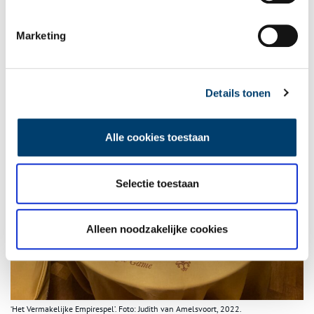
het stadspaleis was dit de kostbaarste kamer om te realiseren;
het kostte destijds 19.000 gulden. In deze ruimte staat in het
Marketing
midden een tafel met stoelen, waar bezoekers aan mogen gaan
zitten om ‘Het Vermakelijke Empirespel’ te spelen.
Details tonen
Alle cookies toestaan
Selectie toestaan
Alleen noodzakelijke cookies
‘Het Vermakelijke Empirespel’. Foto: Judith van Amelsvoort, 2022.