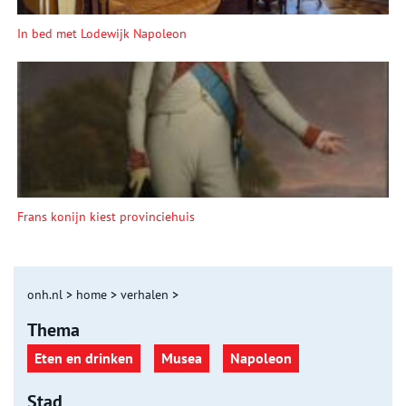
In bed met Lodewijk Napoleon
Frans konijn kiest provinciehuis
onh.nl
>
home
>
verhalen
>
Thema
Eten en drinken
Musea
Napoleon
Stad