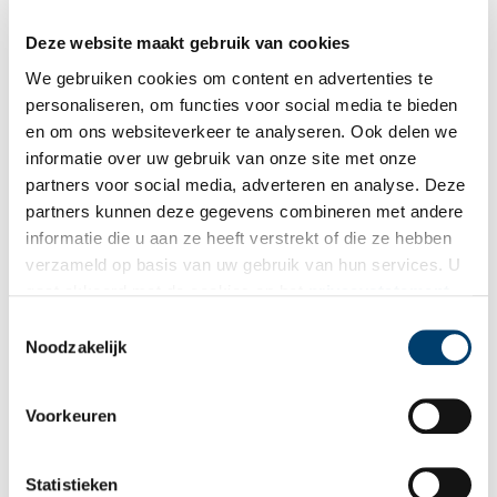
Deze website maakt gebruik van cookies
We gebruiken cookies om content en advertenties te
personaliseren, om functies voor social media te bieden
en om ons websiteverkeer te analyseren. Ook delen we
informatie over uw gebruik van onze site met onze
partners voor social media, adverteren en analyse. Deze
partners kunnen deze gegevens combineren met andere
informatie die u aan ze heeft verstrekt of die ze hebben
verzameld op basis van uw gebruik van hun services. U
gaat akkoord met de cookies en het
privacystatement
als u onze website blijft gebruiken.
Toestemmingsselectie
Noodzakelijk
Voorbeeld van een originele (niet gerestaureerde) stoel. Op de sjerp: ‘Wij waren
erbij van het begin’. Foto: Judith van Amelsvoort, 2022.
Voorkeuren
Het ameublement in deze kamer is origineel en goed bewaard
gebleven. De paars beklede meubelen met verguld houtwerk zijn
Statistieken
in 2019 gerestaureerd en opnieuw gestoffeerd. Bij de bouw van