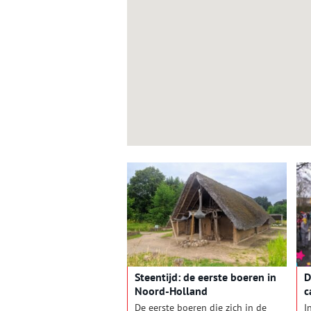
Steentijd: de eerste boeren in
D
Noord-Holland
c
M
De eerste boeren die zich in de
I