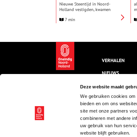
Nieuwe Steentijd in Noord-
a
Holland vestigden, kwamen
m
terecht in een drassig
J
7 min
landschap dat permanent onder
e
invloed stond van de getijden.
m
Op de strandwallen van
v
Kennemerland en de
e
kreekoevers van West-Friesland
e
wisten ze akkers aan te leggen
e
en met succes gewassen zoals
emmertarwe en gerst te
VERHALEN
verbouwen, waardoor de
leefwijze van de mens voorgoed
NIEUWS
zou veranderen.
KALENDER
Deze website maakt gebru
We gebruiken cookies om c
THEMA’S
bieden en om ons websitev
ACTIVITEITEN
site met onze partners vo
combineren met andere inf
VIDEO’S
uw gebruik van hun servic
website blijft gebruiken.