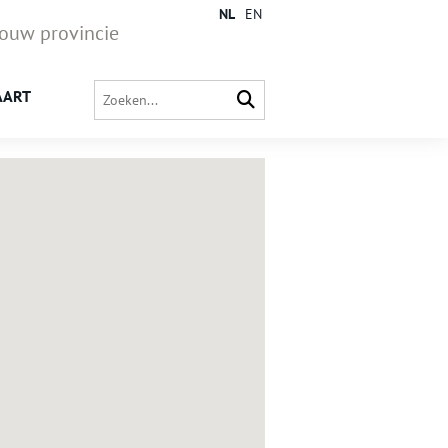
NL
EN
jouw provincie
AART