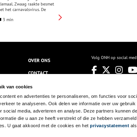
llemaal. Zwaag raakte besmet
et het carnavalsvirus. De
ongeren Beweging (J.B.) was al
3 min
en aantal jaren bezig geweest
et het organiseren van de
ooravond van de Vasten en
en carnavalsbal. Natuurlijk was
r toen al de Raad van Elf en
en Prins aanwezig.
Volg ONH op social med
OVER ONS
CONTACT
NIEUWSBRIEF
ik van cookies
ontent en advertenties te personaliseren, om functies voor soci
DISCLAIMER
erkeer te analyseren. Ook delen we informatie over uw gebruik
PRIVACY
or social media, adverteren en analyse. Deze partners kunnen 
ormatie die u aan ze heeft verstrekt of die ze hebben verzameld
TOEGANKELIJKHEID
es. U gaat akkoord met de cookies en het
privacystatement
als