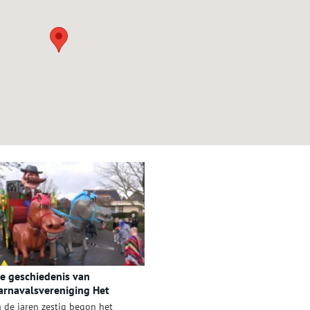
e geschiedenis van
arnavalsvereniging Het
asker
n de jaren zestig begon het