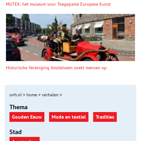
MUTEK: hét museum voor Toegepaste Europese Kunst
Historische Vereniging Amstelveen zoekt mensen op
onh.nl
>
home
>
verhalen
>
Thema
Gouden Eeuw
Mode en textiel
Tradities
Stad