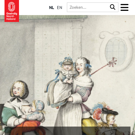
NL
EN