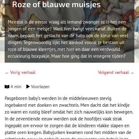
Roze of blauwe muisjes
Meestal is de eerste vraag als iemand zwanger is: is het een
jongen of een meisje? Want hier hangt veel vanaf. Buiten de
naam, bepaalt het geslacht van de baby ook de kleur van veel
dingen. Tegenwoordig lijkt het aanbod vooral te bestaan uit
roze of blauwe kleertjes, met hier en daar een verdwaald
ecrukleurig boxpakje. Maar hoe ging dat in vroegere tijden?
← Vorig verhaal
Volgend verhaal →
4 min
Voorlezen
Pasgeboren baby’s werden in de middeleeuwen stevig
ingebakerd met doeken en zwachtels. Men dacht dat het kindje
zo warm en rustig bleef omdat het zich nauwelijks kon bewegen.
In de zeventiende eeuw werden ook de hoofdjes vaak strak
ingepakt om ervoor te zorgen dat de kinderen vlakke slapen en
platte oren kregen. Babyjurken kwamen rond het midden van de