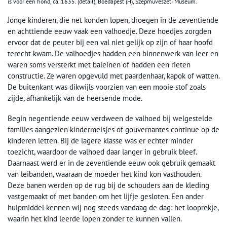
is voor een hond, ca. 1635. (detail), Boedapest (H), Szépmüvészeti Museum.
Jonge kinderen, die net konden lopen, droegen in de zeventiende
en achttiende eeuw vaak een valhoedje. Deze hoedjes zorgden
ervoor dat de peuter bij een val niet gelijk op zijn of haar hoofd
terecht kwam. De valhoedjes hadden een binnenwerk van leer en
waren soms versterkt met baleinen of hadden een rieten
constructie. Ze waren opgevuld met paardenhaar, kapok of watten.
De buitenkant was dikwijls voorzien van een mooie stof zoals
zijde, afhankelijk van de heersende mode.
Begin negentiende eeuw verdween de valhoed bij welgestelde
families aangezien kindermeisjes of gouvernantes continue op de
kinderen letten. Bij de lagere klasse was er echter minder
toezicht, waardoor de valhoed daar langer in gebruik bleef.
Daarnaast werd er in de zeventiende eeuw ook gebruik gemaakt
van leibanden, waaraan de moeder het kind kon vasthouden.
Deze banen werden op de rug bij de schouders aan de kleding
vastgemaakt of met banden om het lijfje gesloten. Een ander
hulpmiddel kennen wij nog steeds vandaag de dag: het looprekje,
waarin het kind leerde lopen zonder te kunnen vallen.