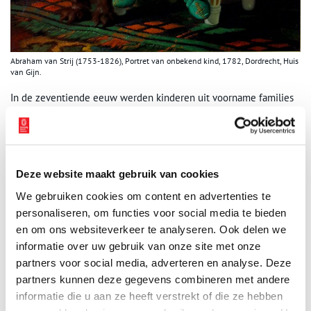
Abraham van Strij (1753-1826), Portret van onbekend kind, 1782, Dordrecht, Huis
van Gijn.
In de zeventiende eeuw werden kinderen uit voorname families
geregeld afgebeeld in historische kostuums geïnspireerd op de
klassieke oudheid. Een mooi voorbeeld hiervan is het jongetje
met een vink aan een lint, afgebeeld op het schilderij van
Nicolaes Maes. Hij draagt een Romeins fantasiekostuum in roze
en rood. Anders dan wij tegenwoordig gewend zijn werden roze
Deze website maakt gebruik van cookies
en rood gezien als jongenskleuren. Het waren sterke kleuren die
We gebruiken cookies om content en advertenties te
geassocieerd werden met mannelijkheid.
personaliseren, om functies voor social media te bieden
en om ons websiteverkeer te analyseren. Ook delen we
Blauw werd gezien als een zachte liefelijke en vrouwelijke kleur
informatie over uw gebruik van onze site met onze
die beter bij meisjes paste. Pas vanaf 1940 werd het gebruikelijk
om jongens in blauw en meisjes in roze te kleden. De redenen
partners voor social media, adverteren en analyse. Deze
waarom dit gebruik dan in zwang komt zijn onduidelijk. De
partners kunnen deze gegevens combineren met andere
geschiedenis wijst dus uit dat ons contemporaine beeld van
informatie die u aan ze heeft verstrekt of die ze hebben
babykleding, blauw versus roze, redelijk recent is.