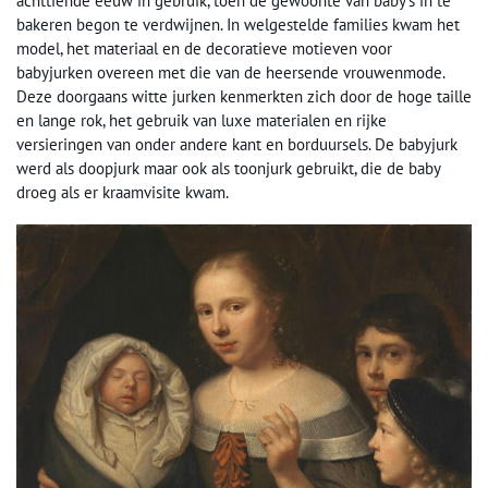
achttiende eeuw in gebruik, toen de gewoonte van baby’s in te
bakeren begon te verdwijnen. In welgestelde families kwam het
model, het materiaal en de decoratieve motieven voor
babyjurken overeen met die van de heersende vrouwenmode.
Deze doorgaans witte jurken kenmerkten zich door de hoge taille
en lange rok, het gebruik van luxe materialen en rijke
versieringen van onder andere kant en borduursels. De babyjurk
werd als doopjurk maar ook als toonjurk gebruikt, die de baby
droeg als er kraamvisite kwam.