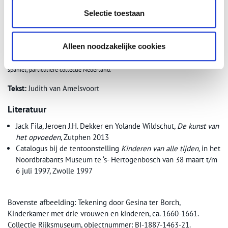
Selectie toestaan
Alleen noodzakelijke cookies
Nicolaes Maes (1634-1693), Jongetje met een vink aan een lint en opspringende
spaniël, particuliere collectie Nederland.
Tekst:
Judith van Amelsvoort
Literatuur
Jack Fila, Jeroen J.H. Dekker en Yolande Wildschut,
De kunst van
het opvoeden
, Zutphen 2013
Catalogus bij de tentoonstelling
Kinderen van alle tijden,
in het
Noordbrabants Museum te ‘s- Hertogenbosch van 38 maart t/m
6 juli 1997, Zwolle 1997
Bovenste afbeelding: Tekening door Gesina ter Borch,
Kinderkamer met drie vrouwen en kinderen, ca. 1660-1661.
Collectie Rijksmuseum, objectnummer: BI-1887-1463-21.