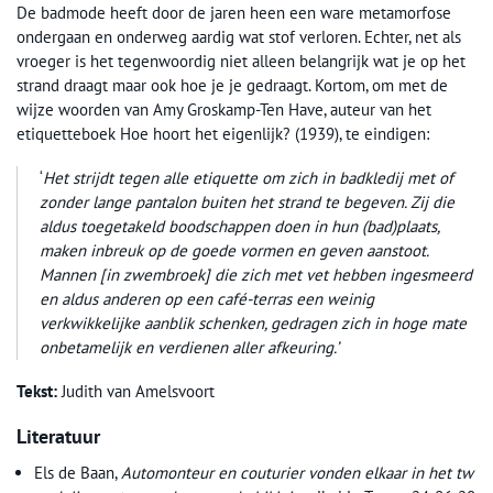
De badmode heeft door de jaren heen een ware metamorfose
ondergaan en onderweg aardig wat stof verloren. Echter, net als
vroeger is het tegenwoordig niet alleen belangrijk wat je op het
strand draagt maar ook hoe je je gedraagt. Kortom, om met de
wijze woorden van Amy Groskamp-Ten Have, auteur van het
etiquetteboek Hoe hoort het eigenlijk? (1939), te eindigen:
‘
Het strijdt tegen alle etiquette om zich in badkledij met of
zonder lange pantalon buiten het strand te begeven. Zij die
aldus toegetakeld boodschappen doen in hun (bad)plaats,
maken inbreuk op de goede vormen en geven aanstoot.
Mannen [in zwembroek] die zich met vet hebben ingesmeerd
en aldus anderen op een café-terras een weinig
verkwikkelijke aanblik schenken, gedragen zich in hoge mate
onbetamelijk en verdienen aller afkeuring.’
Tekst:
Judith van Amelsvoort
Literatuur
Els de Baan,
Automonteur en couturier vonden elkaar in het tw