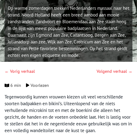
Op warme zomerdagen trekken Nederlanders massaal naar het
strand. Noord-Holland heeft een breed aanbod aan mooie
zandstranden. Zandvoort en Bloemendaal aan Zee staan hoog
in de lijst van meest populaire badplaatsen in Nederland.
Daarnaast zijn Egmond aan Zee, Callantsoog, Bergen aan Zee,
Julianadorp aan zee, Wijk aan Zee, Castricum aan Zee en het
strand van Pette favoriete bestemmingen. Op het strand geldt
echter een eigen etiquette en mode.
← Vorig verhaal
Volgend verhaal →
6 min
Voorlezen
Tegenwoordig kunnen vrouwen kiezen uit veel verschillende
soorten badpakken en bikini’s. Uiteenlopend van de niets
verhullende microkini tot en met de boerkini die alleen het
gezicht, de handen en de voeten onbedekt laat. Het is lastig voor
te stellen dat het in de negentiende eeuw gebruikelijk was om in
een volledig wandeltoilet naar de kust te gaan.