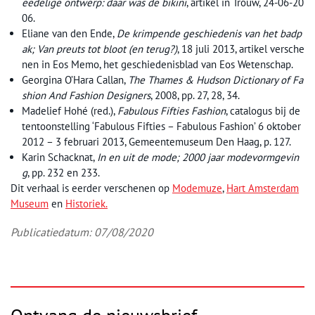
eedelige ontwerp: daar was de
bikini
, artikel in Trouw, 24-06-20
06.
Eliane van den Ende,
De krimpende geschiedenis van het badp
ak; Van preuts tot bloot (en terug?)
, 18 juli 2013, artikel versche
nen in Eos Memo, het geschiedenisblad van Eos Wetenschap.
Georgina O’Hara Callan,
The Thames & Hudson Dictionary of Fa
shion And Fashion Designers
, 2008, pp. 27, 28, 34.
Madelief Hohé (red.),
Fabulous Fifties Fashion
, catalogus bij de
tentoonstelling ‘Fabulous Fifties – Fabulous Fashion’ 6 oktober
2012 – 3 februari 2013, Gemeentemuseum Den Haag, p. 127.
Karin Schacknat,
In en uit de mode; 2000 jaar modevormgevin
g
, pp. 232 en 233.
Dit verhaal is eerder verschenen op
Modemuze
,
Hart Amsterdam
Museum
en
Historiek.
Publicatiedatum: 07/08/2020