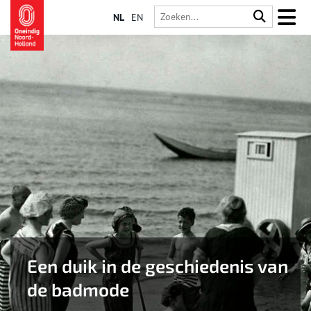
NL
EN
Een duik in de ge­schie­de­nis van
de bad­mo­de