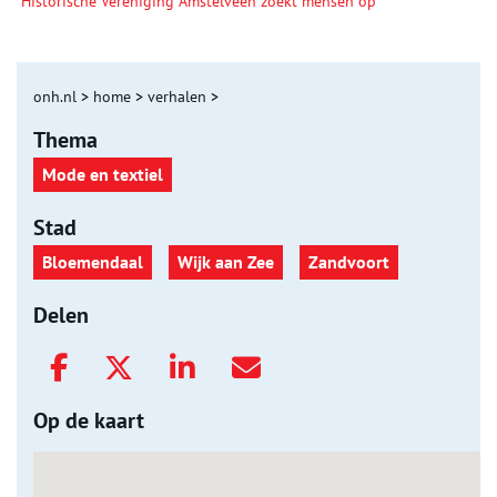
Historische Vereniging Amstelveen zoekt mensen op
onh.nl
>
home
>
verhalen
>
Thema
Mode en textiel
Stad
Bloemendaal
Wijk aan Zee
Zandvoort
Delen
Op de kaart