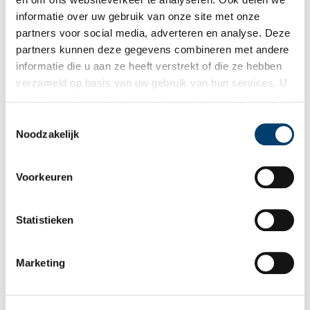
informatie over uw gebruik van onze site met onze
partners voor social media, adverteren en analyse. Deze
partners kunnen deze gegevens combineren met andere
informatie die u aan ze heeft verstrekt of die ze hebben
verzameld op basis van uw gebruik van hun services. U
gaat akkoord met de cookies en het
privacystatement
als u onze website blijft gebruiken.
Toestemmingsselectie
Noodzakelijk
Voorkeuren
Mozaïek in de Romeinse Villa Romana del Casale (circa 300 na Chr.) in de stad
Statistieken
Piazza Armerina op het eiland Sicilië.
Op Romeinse mozaïeken van circa 300 na Chr. op Sicilië is te zien
Marketing
dat de bikini toen al werd gedragen. De bikini werd in de jaren
1960 ongekend populair en materialen als nylon en lycra werden
vanaf dat moment veelvuldig gebruikt. Rudi Gernreich ontwierp