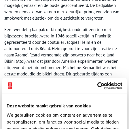
mogelijk gemaakt en de buste geaccentueerd. De badpakken
werden gemaakt van katoen met kleurrijke prints, voorzien van
smokwerk met elastiek om de elasticiteit te vergroten.
Een tweedelig badpak of bikini, bestaande uit een top met
bijpassend broekje, werd in 1946 tegelijkertijd in Frankrijk
gepresenteerd door de couturier Jacques Heim en de
automonteur Louis Réard. Heim gebruikte voor zijn creatie de
naam ‘Atome’. Réard vernoemde zijn ontwerp naar het eiland
Bikini (Atol), waar dat jaar door Amerika experimenten werden
uitgevoerd met atoombommen. Micheline Bernardini was het
eerste model die de bikini droeg. Dit gebeurde tijdens een
presentatie aan het zwembad Piscine Molitor te Parijs op 5 juli
1946. Zij was een bekende naaktdanseres bij het Casino de Paris.
De bikini vond men veel te bloot en ordinair, waardoor Réard
niemand anders kon vinden die model wilde zijn voor de
presentatie. Ondanks dat de bikini al in de vijftiger jaren in
Deze website maakt gebruik van cookies
Frankrijk werd gedragen, zou het model pas rond 1965 in
We gebruiken cookies om content en advertenties te
Amerika worden geaccepteerd.
personaliseren, om functies voor social media te bieden
en om ons websiteverkeer te analyseren. Ook delen we