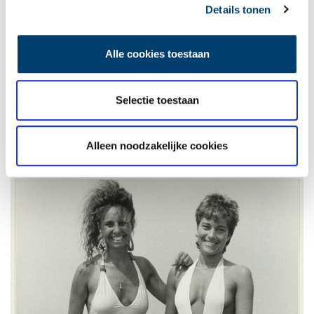
in 1964 de ‘monokini’: een topless zwempak dat met twee dunne
Details tonen
riempjes over de schouders omhoog werd gehouden. In de
zeventiger jaren verschijnt voor het eerst de microkini, kleine
lapjes bij elkaar gehouden met koorden.
Alle cookies toestaan
In de jaren tachtig en negentig kreeg het badpak een
aerodynamische vormgeving en werden er diverse synthetische
Selectie toestaan
rekbare materialen gebruikt. Vandaag de dag zijn er ontelbaar
veel varianten op de bikini, waaronder de tankini (met hemd-top),
de triangelbikini (driehoeken met koordjes) de bandeaubikini en
Alleen noodzakelijke cookies
de trikini (bikini met verbindstuk).