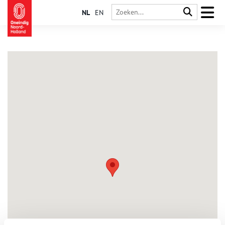
NL
EN
Purmer