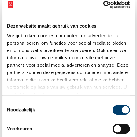
Deze website maakt gebruik van cookies
We gebruiken cookies om content en advertenties te
personaliseren, om functies voor social media te bieden
en om ons websiteverkeer te analyseren. Ook delen we
informatie over uw gebruik van onze site met onze
partners voor social media, adverteren en analyse. Deze
partners kunnen deze gegevens combineren met andere
informatie die u aan ze heeft verstrekt of die ze hebben
verzameld op basis van uw gebruik van hun services. U
gaat akkoord met de cookies en het
privacystatement
als u onze website blijft gebruiken.
Toestemmingsselectie
Platte Thijs: de Robin Hood van de Purmer
Noodzakelijk
In de Purmer woonde enkele eeuwen geleden een woeste
struikrover, die opvallend genoeg meer bewonderd dan
gevreesd werd: Platte Thijs. Thijs was namelijk een rover met
een duivelse sluwheid maar het hart op de juiste plaats. Hij
Voorkeuren
6 min
stal van de rijken en gaf aan de armen, als een ware Robin