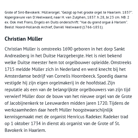
Grote of Sint-Bavokerk: Müllerorgel. “Gezigt op het groote orgel te Haarlem. 1837”.
Kopergravure van D.Veelwaard, naar H. van Zutphen, 1837. h.28, br.23 cm. NB. 2
ex. Ook met Frans, Engels en Duits onderschrift: “Vue du grand orgue à Harlem”.
Beeld: Noord-Hollands Archief, Daniël Veelwaard (1766-1851).
Christian Müller
Christian Müller is omstreeks 1690 geboren in het dorp Sankt
Andreasberg in het Duitse Harzgebergte. Het is niet bekend
welke Duitse meester hem tot orgelbouwer opleidde. Omstreeks
1715 meldde Müller zich in Nederland en werd knecht bij het
Amsterdamse bedrijf van Cornelis Hoornbeeck. Spoedig daarna
vestigde hij zijn eigen orgelmakerij in de hoofdstad. Zijn
reputatie als een van de belangrijkste orgelbouwers van zijn tijd
verwierf Müller door de bouw van het nieuwe orgel van de Grote
of Jacobijnenkerk te Leeuwarden midden jaren 1720. Tijdens de
werkzaamheden daar heeft Müller hoogstwaarschijnlijk
kennisgemaakt met de organist Henricus Radeker. Radeker trad
op 1 oktober 1734 in dienst als organist van de Grote of St.
Bavokerk in Haarlem.