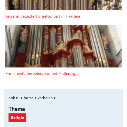
Keizerin beluistert orgelconcert in Haarlem
Prominente bespelers van het Müllerorgel
onh.nl
>
home
>
verhalen
>
Thema
Religie