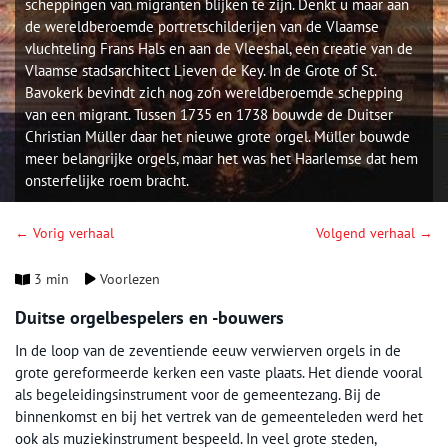
scheppingen van migranten blijken te zijn. Denkt u maar aan
de wereldberoemde portretschilderijen van de Vlaamse
vluchteling Frans Hals en aan de Vleeshal, een creatie van de
Vlaamse stadsarchitect Lieven de Key. In de Grote of St.
Bavokerk bevindt zich nog zo'n wereldberoemde schepping
van een migrant. Tussen 1735 en 1738 bouwde de Duitser
Christian Müller daar het nieuwe grote orgel. Müller bouwde
meer belangrijke orgels, maar het was het Haarlemse dat hem
onsterfelijke roem bracht.
← Vorig verhaal
Volgend verhaal →
3 min
Voorlezen
Duitse orgelbespelers en -bouwers
In de loop van de zeventiende eeuw verwierven orgels in de
grote gereformeerde kerken een vaste plaats. Het diende vooral
als begeleidingsinstrument voor de gemeentezang. Bij de
binnenkomst en bij het vertrek van de gemeenteleden werd het
ook als muziekinstrument bespeeld. In veel grote steden,