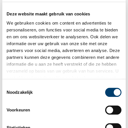
en zijd beroemd. Velen kwamen naar Haarlem om het te horen of
het te bespelen. In 1740 en 1750 werd het Müllerorgel
Deze website maakt gebruik van cookies
bijvoorbeeld door niemand minder dan Georg Friedrich Händel
bespeeld en in 1766 door de toen tienjarige Wolfgang Amadeus
We gebruiken cookies om content en advertenties te
Mozart. Aan diens orgelbespeling in Haarlem herinnert een
personaliseren, om functies voor social media te bieden
plaquette die in de Grote Kerk is aangebracht.
en om ons websiteverkeer te analyseren. Ook delen we
informatie over uw gebruik van onze site met onze
Bronnen
partners voor social media, adverteren en analyse. Deze
Klaas Bolt, De historie en samenstelling van het Haarlemse
partners kunnen deze gegevens combineren met andere
Müller-orgel (Amsterdam 1985).
informatie die u aan ze heeft verstrekt of die ze hebben
verzameld op basis van uw gebruik van hun services. U
Cornelis Hartmann, Die Orgel von St. Bavo: Mozarts Reise nach
gaat akkoord met de cookies en het
privacystatement
Haarlem (Herlohn 1947).
als u onze website blijft gebruiken.
Toestemmingsselectie
J. Jongepier, Hans van Nieuwkoop en W. Poot, Orgels in Noord-
Noodzakelijk
Holland: historie, bouw en gebruik van de Noordhollandse
kerkorgels (Schoorl 1996).
Voorkeuren
Johannes van Nieuwkoop, Haarlemse orgelkunst van 1400 tot
heden. Orgels, organisten en orgelgebruik in de Grote of St.-
Bavokerk te Haarlem (Utrecht 1988).
Statistieken