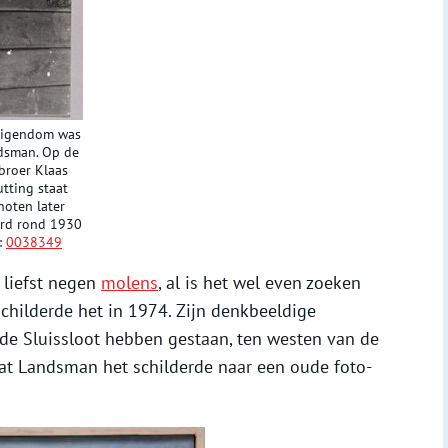
 eigendom was
ndsman. Op de
 broer Klaas
tting staat
noten later
erd rond 1930
:
0038349
r liefst negen
molens
, al is het wel even zoeken
childerde het in 1974. Zijn denkbeeldige
 de Sluissloot hebben gestaan, ten westen van de
 dat Landsman het schilderde naar een oude foto-