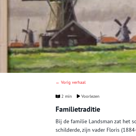
← Vorig verhaal
2 min
Voorlezen
Familietraditie
Bij de familie Landsman zat het s
schilderde, zijn vader Floris (188