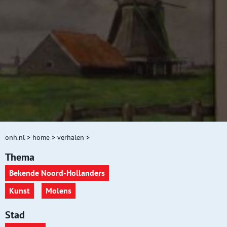
onh.nl
>
home
>
verhalen
>
Thema
Bekende Noord-Hollanders
Kunst
Molens
Stad