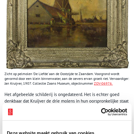
Zicht op pelmolen ‘De Liefde’ aan de Oostzijde te Zaandam. Voorgrond wordt
gevormd door een klein binnenwater, aan de oevers ervan groeit riet. Vervaardiger:
Jan Kruijver, 1907. Collectie Zaans Museum, objectnummer
ZOV-06976.
Het afgebeelde schilderij is ongedateerd. Het is echter goed
denkbaar dat Kruijver de drie molens in hun oorspronkelijke staat
in het Westzijderveld op doek heeft gezet. Dat moet tegen het
einde van de negentiende eeuw zijn gebeurd. Balkenzager De
Grauwe Eend, gebouwd in 1712, werd in 1898 gesloopt.
Oliemolen De Krab ging in maart 1916 in vlammen op. Pelmolen
Deze website maakt gebruik van cookies
De Koning van Pruisen werd in 1918 gesloopt. Alle drie de