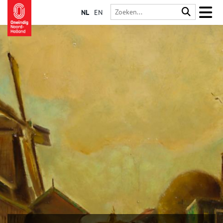
NL
EN