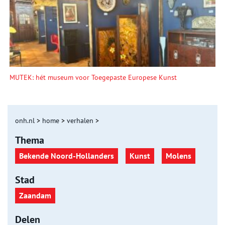
MUTEK: hét museum voor Toegepaste Europese Kunst
onh.nl
>
home
>
verhalen
>
Thema
Bekende Noord-Hollanders
Kunst
Molens
Stad
Zaandam
Delen