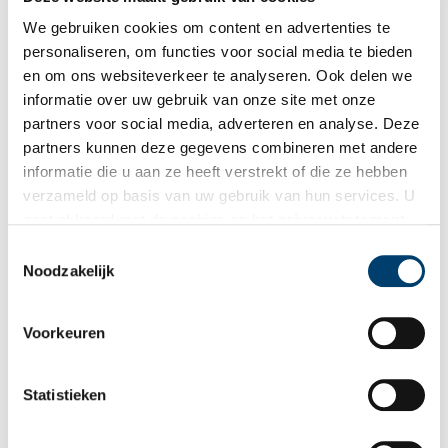
industriemolens stonden ten noorden van de Papenpadsloot
We gebruiken cookies om content en advertenties te
tussen Gouw en Watering. In dat gebied verrees de wijk
personaliseren, om functies voor social media te bieden
Westerwatering. Treffend is dat in deze wijk een straat vernoemd
en om ons websiteverkeer te analyseren. Ook delen we
is naar de molenschilder.
informatie over uw gebruik van onze site met onze
partners voor social media, adverteren en analyse. Deze
partners kunnen deze gegevens combineren met andere
informatie die u aan ze heeft verstrekt of die ze hebben
verzameld op basis van uw gebruik van hun services. U
gaat akkoord met de cookies en het
privacystatement
als u onze website blijft gebruiken.
Toestemmingsselectie
Noodzakelijk
Voorkeuren
Statistieken
Gezicht vanaf het water op de molens De Graauwe Eend, Krab en Koning van
Pruisen. Vervaardiger: Jan Kruijver, 1900-1924. Collectie Zaans Museum,
objectnummer
ZOV-06059.