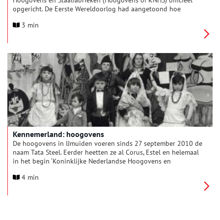
Hoogovens en Staalfabrieken (Hoogovens of KNHS) officieel
opgericht. De Eerste Wereldoorlog had aangetoond hoe
belangrijk het was om als land zelfvoorzienend te zijn. Dit
3 min
leidde bij de ingenieurs H.J.E. Wenckebach en J.C. Ankersmit tot
het idee van de oprichting van de hoogovens. Beide mannen
wisten het bedrijfsleven, de gemeente Amsterdam, de Staat en
particuliere ondernemers achter hun plannen te scharen en op
22 januari 1924 werden de Hoogovens geopend.
Kennemerland: hoogovens
De hoogovens in IJmuiden voeren sinds 27 september 2010 de
naam Tata Steel. Eerder heetten ze al Corus, Estel en helemaal
in het begin ‘Koninklijke Nederlandse Hoogovens en
Staalfabrieken’. Ondanks de naamwisselingen veranderde er
4 min
voor Kennemerland weinig. De rokende schoorstenen tekenen
zich al bijna een eeuw af tegen de horizon.