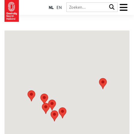
NL
EN
Velsen-Noord