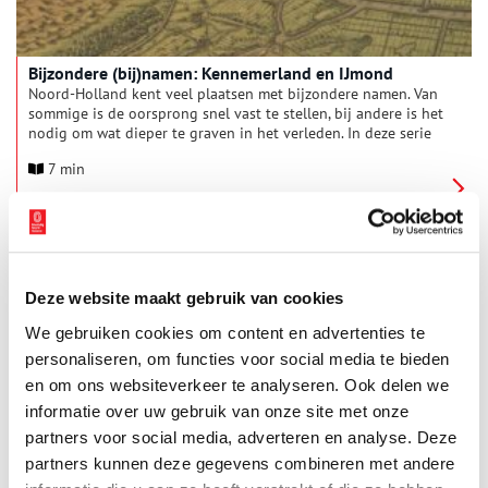
Bijzondere (bij)namen: Kennemerland en IJmond
Noord-Holland kent veel plaatsen met bijzondere namen. Van
sommige is de oorsprong snel vast te stellen, bij andere is het
nodig om wat dieper te graven in het verleden. In deze serie
verhalen onderzoeken we elke maand een andere regio van
7 min
onze provincie, om achter de herkomst van de lokale
plaatsnamen én bijnamen van de inwoners te komen. Deze
maand: Kennemerland en IJmond.
Deze website maakt gebruik van cookies
We gebruiken cookies om content en advertenties te
personaliseren, om functies voor social media te bieden
en om ons websiteverkeer te analyseren. Ook delen we
De pottenbaksters van Velsen
informatie over uw gebruik van onze site met onze
De Romeinenweek 2019 staat geheel in het teken van de
partners voor social media, adverteren en analyse. Deze
vrouw. Vrouwen in het Noord-Hollandse kustgebied waren
partners kunnen deze gegevens combineren met andere
destijds zeer bekwaam in het pottenbakken. In Velsen, waar