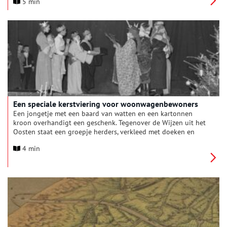
5 min
Een speciale kerstviering voor woonwagenbewoners
Een jongetje met een baard van watten en een kartonnen
kroon overhandigt een geschenk. Tegenover de Wijzen uit het
Oosten staat een groepje herders, verkleed met doeken en
baarden aan touwtjes. Aan de zijkant van het podium, tussen
4 min
de coulissen, kijken kleine kinderen toe. Ondertussen wiegt
een meisje het kindeke Jezus, een pop met een flinke bos haar.
Het lijkt een kerstvoorstelling van een kerk of school, maar de
beschrijving in de collectie van fotopersbureau De Boer luidt:
‘Kerstfeest woonwagenbewoners, IJmuiden, 20 december 1967’.
Waar kijken we precies naar? Wie zijn deze kinderen en wie
organiseerde deze avond?