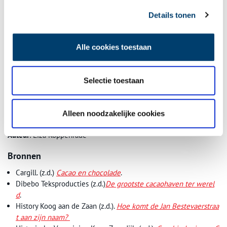
Details tonen
Alle cookies toestaan
Selectie toestaan
Wormer Veerdijk Gerkens Cacao Industrie bv. Cacaofabriek en -handel, en
oorspronkelijk oliën- en vettenraffinaderij, te Wormer en Zaandam-Oost, opgericht
Alleen noodzakelijke cookies
in 1928. Bron: Gemeentearchief Zaanstad.
Auteur
: Liza Koppenrade
Bronnen
Cargill. (z.d.)
Cacao en chocolade
.
Dibebo Teksproducties (z.d.)
De grootste cacaohaven ter werel
d
.
History Koog aan de Zaan (z.d.).
Hoe komt de Jan Bestevaerstraa
t aan zijn naam?