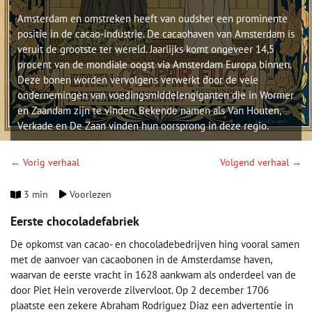
Amsterdam en omstreken heeft van oudsher een prominente
positie in de cacao-industrie. De cacaohaven van Amsterdam is
veruit de grootste ter wereld. Jaarlijks komt ongeveer 14,5
procent van de mondiale oogst via Amsterdam Europa binnen.
Deze bonen worden vervolgens verwerkt door de vele
ondernemingen van voedingsmiddelengiganten die in Wormer
en Zaandam zijn te vinden. Bekende namen als Van Houten,
Verkade en De Zaan vinden hun oorsprong in deze regio.
← Vorig verhaal
Volgend verhaal →
3 min
Voorlezen
Eerste chocoladefabriek
De opkomst van cacao- en chocoladebedrijven hing vooral samen
met de aanvoer van cacaobonen in de Amsterdamse haven,
waarvan de eerste vracht in 1628 aankwam als onderdeel van de
door Piet Hein veroverde zilvervloot. Op 2 december 1706
plaatste een zekere Abraham Rodriguez Diaz een advertentie in