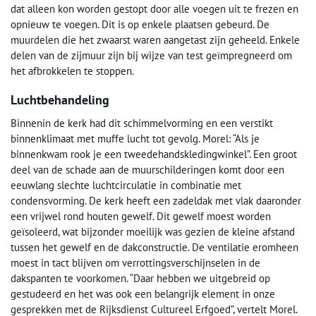
dat alleen kon worden gestopt door alle voegen uit te frezen en
opnieuw te voegen. Dit is op enkele plaatsen gebeurd. De
muurdelen die het zwaarst waren aangetast zijn geheeld. Enkele
delen van de zijmuur zijn bij wijze van test geïmpregneerd om
het afbrokkelen te stoppen.
Luchtbehandeling
Binnenin de kerk had dit schimmelvorming en een verstikt
binnenklimaat met muffe lucht tot gevolg. Morel: “Als je
binnenkwam rook je een tweedehandskledingwinkel”. Een groot
deel van de schade aan de muurschilderingen komt door een
eeuwlang slechte luchtcirculatie in combinatie met
condensvorming. De kerk heeft een zadeldak met vlak daaronder
een vrijwel rond houten gewelf. Dit gewelf moest worden
geïsoleerd, wat bijzonder moeilijk was gezien de kleine afstand
tussen het gewelf en de dakconstructie. De ventilatie eromheen
moest in tact blijven om verrottingsverschijnselen in de
dakspanten te voorkomen. “Daar hebben we uitgebreid op
gestudeerd en het was ook een belangrijk element in onze
gesprekken met de Rijksdienst Cultureel Erfgoed”, vertelt Morel.