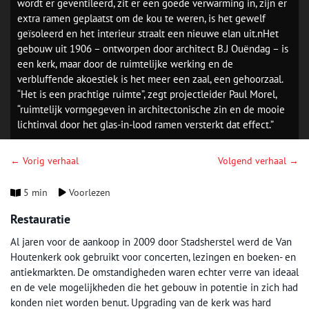
wordt er geventileerd, zit er een goede verwarming in, zijn er
extra ramen geplaatst om de kou te weren, is het gewelf
geïsoleerd en het interieur straalt een nieuwe elan uit.nHet
gebouw uit 1906 – ontworpen door architect B.J Ouëndag – is
een kerk, maar door de ruimtelijke werking en de
verbluffende akoestiek is het meer een zaal, een gehoorzaal.
“Het is een prachtige ruimte”, zegt projectleider Paul Morel,
“ruimtelijk vormgegeven in architectonische zin en de mooie
lichtinval door het glas-in-lood ramen versterkt dat effect.”
← Vorig verhaal
Volgend verhaal →
5 min
Voorlezen
Restauratie
Al jaren voor de aankoop in 2009 door Stadsherstel werd de Van
Houtenkerk ook gebruikt voor concerten, lezingen en boeken- en
antiekmarkten. De omstandigheden waren echter verre van ideaal
en de vele mogelijkheden die het gebouw in potentie in zich had
konden niet worden benut. Upgrading van de kerk was hard