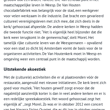
maatschappelijke leven in Weesp. De Van Houten
chocoladefabriek was belangrijk voor de stad, een werkgever
voor velen werkzaam in die industrie. Dat bracht een gevarieerd
cultureel verenigingsleven met zich mee, dat zich deels in de
kerk/ gehoorzaal afspeelde. De andere kerken in Weesp hadden
die tweede functie niet. “Het is eigenlijk heel bijzonder dat die
kerk weer terugkomt in de gemeenschap”, stelt Morel. Het
tamelijk rijke culturele leven van de Weespernaren – opvallend
voor een stad zo dicht bij Amsterdam vormt de basis voor de te
organiseren activiteiten. De Van Houtenkerk moet in Weesp en
omgeving weer een centraal punt in de maatschappij worden.
Uitstekende akoestiek
Met de (culturele) activiteiten die er al plaatsvonden vóór de
restauratie, aangevuld met nieuwe initiatieven. De kerk leent zich
goed voor muziek. “Het houten gewelf zorgt ervoor dat de
nagalmtijd aanzienlijk korter is dan in veel andere kerken en er is
een redelijke spreekakoestiek. Het woord gehoorzaal zegt het
eigenlijk al” , zegt Morel. Zo was er in oktober 2012 een concert
van het Navarra String Quartet, die er dit jaar in oktober opnieuw