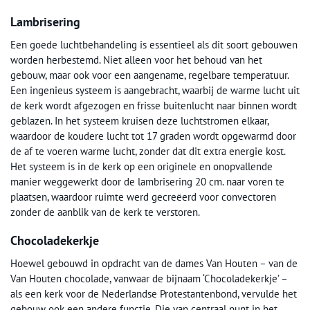
Lambrisering
Een goede luchtbehandeling is essentieel als dit soort gebouwen
worden herbestemd. Niet alleen voor het behoud van het
gebouw, maar ook voor een aangename, regelbare temperatuur.
Een ingenieus systeem is aangebracht, waarbij de warme lucht uit
de kerk wordt afgezogen en frisse buitenlucht naar binnen wordt
geblazen. In het systeem kruisen deze luchtstromen elkaar,
waardoor de koudere lucht tot 17 graden wordt opgewarmd door
de af te voeren warme lucht, zonder dat dit extra energie kost.
Het systeem is in de kerk op een originele en onopvallende
manier weggewerkt door de lambrisering 20 cm. naar voren te
plaatsen, waardoor ruimte werd gecreëerd voor convectoren
zonder de aanblik van de kerk te verstoren.
Chocoladekerkje
Hoewel gebouwd in opdracht van de dames Van Houten – van de
Van Houten chocolade, vanwaar de bijnaam ‘Chocoladekerkje’ –
als een kerk voor de Nederlandse Protestantenbond, vervulde het
gebouw ook een andere functie. Die van centraal punt in het