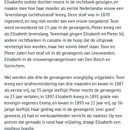
Elisabeths oudste dochter moest in de rechtbank getuigen, en
maakte mee hoe haar moeder als eerste Nederlandse vrouw een
‘levenslange tuchthuisstraf’ kreeg. Deze straf was in 1870
ingevoerd, en nog niet eerder aan een vrouw toegekend. Toon
werd veroordeeld tot 15 jaar in de gevangenis, Pieter kreeg net
als Elisabeth levenslang. Tweemaal gingen Elisabeth en Pieter bij
andere rechtbanken in cassatie in de hoop dat de uitspraak
vernietigd kon worden, maar het vonnis bleef staan. Toon en
Pieter zaten hun straf uit in de gevangenis van Leeuwarden,
Elisabeth in de vrouwengevangenissen van Den Bosch en
Gorinchem.
Wel werden alle drie de gevangenen vroegtijdig vrijgelaten. Toon
kreeg een strafvermindering van drie maanden en kwam in 1887
als eerste vrij, op 35-jarige leeftijd. Pieter mocht de gevangenis
na 25 jaar verlaten, in 1897. Elisabeth kreeg in 1891 gratie van
koningin-regentes Emma, en kwam in 1893 na 22 jaar vrij, op 56-
jarige leeftijd. Haar gedrag was in de gevangenis ‘zeer goed’
geweest, zij had er werkzaamheden verricht als naaister. Op een
portret dat gemaakt is rond haar vrijlating, draagt Elisabeth een
modieus hoedje.