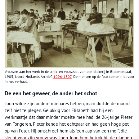
Vrouwen aan het werk in de strijk- en vouwzaal van een blekerij in Bloemendaal,
1905, Noord-Hollands Archief,
1096-1307
. De mensen op de foto komen niet voor
in het verhaal.
De een het geweer, de ander het schot
Toon wilde zijn oudere minnares helpen, maar durfde de moord
zelf niet te plegen. Gelukkig voor Elisabeth had hij een
werkmaatje dat daar minder moeite mee had: de 26-jarige Pieter
van Tongeren. Pieter kende het echtpaar en had geen hoge pet
op van Peter. Hij omschreef hem als “een aap van een mof”, die
slecht voor zijn vrouw was. Toen Toon hem betrok bij de plannen