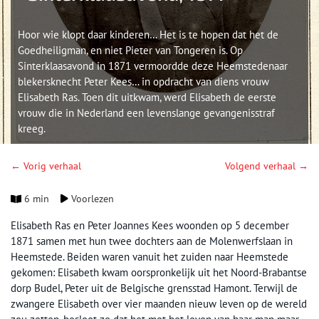
Hoor wie klopt daar kinderen… Het is te hopen dat het de
Goedheiligman, en niet Pieter van Tongeren is. Op
Sinterklaasavond in 1871 vermoordde deze Heemstedenaar
blekersknecht Peter Kees… in opdracht van diens vrouw
Elisabeth Ras. Toen dit uitkwam, werd Elisabeth de eerste
vrouw die in Nederland een levenslange gevangenisstraf
kreeg.
← Vorig verhaal
Volgend verhaal →
6 min
Voorlezen
Elisabeth Ras en Peter Joannes Kees woonden op 5 december
1871 samen met hun twee dochters aan de Molenwerfslaan in
Heemstede. Beiden waren vanuit het zuiden naar Heemstede
gekomen: Elisabeth kwam oorspronkelijk uit het Noord-Brabantse
dorp Budel, Peter uit de Belgische grensstad Hamont. Terwijl de
zwangere Elisabeth over vier maanden nieuw leven op de wereld