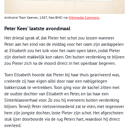
Anthonie ‘Toon’ Geeven, 1887, foto BHIC via
Wikimedia Commons
.
Peter Kees’ laatste avondmaal
Het drietal sprak af, dat Pieter het schot zou lossen wanneer
Peter aan het eind van de middag voor het raam zijn aardappelen
at. Elisabeth zou het luik voor het raam open laten, zodat Pieter
zijn doelwit makkelijk kon raken. Om buiten verdenking te blijven
zou Pieter zich na de moord direct in het openbaar begeven.
Toen Elisabeth hoorde dat Pieter bij haar thuis gearriveerd was,
creëerde zij haar eigen alibi door naar een nabijgelegen
bakkerszaak te vertrekken. Toon ging voor de kachel zitten met
de oudste dochter van Elisabeth en Peter, en las haar een
Sinterklaasverhaal voor. Zo zou hij eveneens buiten verdenking
blijven. Terwijl Peter nietsvermoedend zat te eten, met tegenover
hem zijn jongste dochter, loste Pieter zijn schot. Het afgeschoten
stuk ijzer doorboorde via de rug Peters hart, waardoor hij direct
overleed.