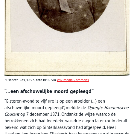
Elisabeth Ras, 1893, foto BHIC via
Wikimedia Commons
.
“…een afschuwelijke moord gepleegd”
“Gisteren-avond te vijf ure is op een arbeider (…) een
afschuwelijke moord gepleegd”, meldde de
Opregte Haarlemsche
Courant
op 7 december 1871. Ondanks de wijze waarop de
betrokkenen zich had ingedekt, was drie dagen later tot in detail
bekend wat zich op Sinterklaasavond had afgespeeld. Heel
Haarlem kon lezen hoe Elisabeth, haar kostganger en zijn maat de