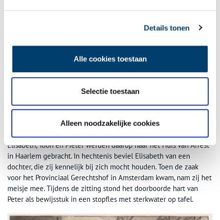
Details tonen
W.J. Boogaard, Tuchthuis Haarlem, 1865, Noord-Hollands Archief,
110-44625
.
Alle cookies toestaan
Met baby onder de arm naar de rechtbank
Aanvankelijk ontkenden Elisabeth, Toon en Pieter natuurlijk alles.
Selectie toestaan
Pieter hield tijdens de ondervragingen voet bij stuk, maar Toon
gaf uiteindelijk toe wat er gebeurd was toen hij bij zijn tweede
verhoor door de burgermeester bij het lichaam van Peter
Alleen noodzakelijke cookies
geroepen werd. Elisabeth gaf daarna ook haar bekentenis.
Elisabeth, Toon en Pieter werden daarop naar het Huis van Arrest
in Haarlem gebracht. In hechtenis beviel Elisabeth van een
dochter, die zij kennelijk bij zich mocht houden. Toen de zaak
voor het Provinciaal Gerechtshof in Amsterdam kwam, nam zij het
meisje mee. Tijdens de zitting stond het doorboorde hart van
Peter als bewijsstuk in een stopfles met sterkwater op tafel.