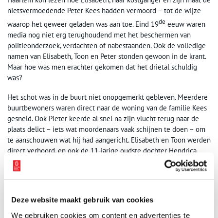
nietsvermoedende Peter Kees hadden vermoord – tot de wijze
de
waarop het geweer geladen was aan toe. Eind 19
eeuw waren
media nog niet erg terughoudend met het beschermen van
politieonderzoek, verdachten of nabestaanden. Ook de volledige
namen van Elisabeth, Toon en Peter stonden gewoon in de krant.
Maar hoe was men erachter gekomen dat het drietal schuldig
was?
Het schot was in de buurt niet onopgemerkt gebleven. Meerdere
buurtbewoners waren direct naar de woning van de familie Kees
gesneld. Ook Pieter keerde al snel na zijn vlucht terug naar de
plaats delict – iets wat moordenaars vaak schijnen te doen – om
te aanschouwen wat hij had aangericht. Elisabeth en Toon werden
direct verhoord, en ook de 11-jarige oudste dochter Hendrica
moest vragen beantwoorden. Zij bleek haar moeder en Pieter te
hebben horen praten over het verstoppen van het geweer.
Deze website maakt gebruik van cookies
We gebruiken cookies om content en advertenties te