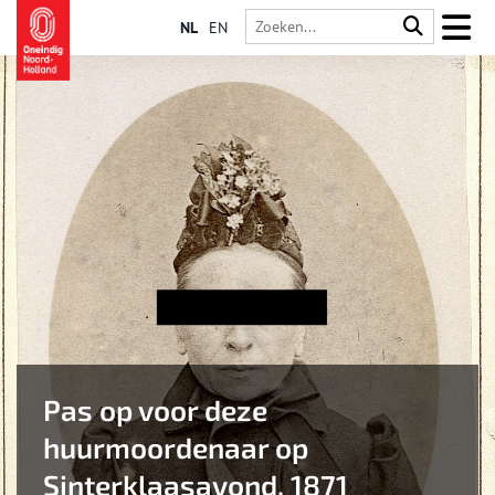
NL
EN
Pas op voor deze
huurmoordenaar op
Sinterklaasavond, 1871