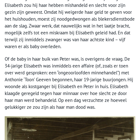
Elisabeth zou hij haar hebben mishandeld en slecht voor zijn
gezin zijn geweest. Omdat hij weigerde haar geld te geven voor
het huishouden, moest zij noodgedwongen als blekersdienstbode
aan de slag. Zwaar werk, dat nauwelijks wat in het laatje bracht,
mogelijk zelfs tot een miskraam bij Elisabeth geleid had. En dat
terwijl zij inmiddels zwanger was van haar achtste kind – vijf
waren er als baby overleden.
Of de baby in haar buik van Peter was, is overigens de vraag. De
34-jarige Elisabeth was inmiddels een affaire (of, zoals er toen
over werd gesproken: een “ongeoorloofden minnehandel”) met
Anthonie ‘Toon’ Geeven begonnen, haar 19-jarige buurjongen. Hij
woonde als kostganger bij Elisabeth en Peter in huis. Elisabeth
klaagde geregeld tegen haar minnaar over hoe slecht ze door
haar man werd behandeld. Op een dag verzuchtte ze hoeveel
gelukkiger ze zou zijn als haar man dood was.