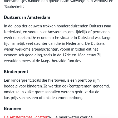
dienstmeisjes hadden een goede naam vanwege hun werklust en
‘Sauberkeit’.
Duitsers in Amsterdam
In de loop der eeuwen trokken honderdduizenden Duitsers naar
Nederland, en vooral naar Amsterdam, om tijdelijk of permanent
werk te zoeken. De economische situatie in Duitsland was lange
tijd namelijk veel slechter dan die in Nederland. De Duitsers
waren welkome arbeidskrachten, vooral in tijden dat het
economisch goed ging, zoals in de 17de en 18de eeuw. Zij
vervulden meestal de laagst betaalde functies.
Kinderprent
Een kinderprent, zoals die hierboven, is een prent op rijm
bedoeld voor kinderen. Ze werden ook ‘centsprenten’ genoemd,
omdat ze in zulke grote aantallen werden gedrukt dat de
kostprijs slechts een of enkele centen bedroeg.
Bronnen
De Amsterdamse Schatten
Wil je meer weten over de