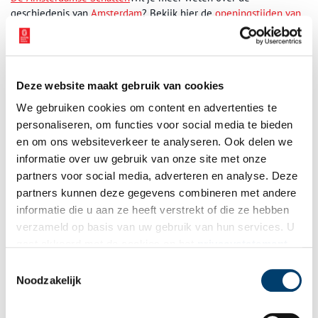
geschiedenis van
Amsterdam
? Bekijk hier de
openingstijden van
het Stadsarchief
en plan je bezoek.
Publicatiedatum: 28/07/2011
Deze website maakt gebruik van cookies
We gebruiken cookies om content en advertenties te
personaliseren, om functies voor social media te bieden
Ontvang de nieuwsbrief
en om ons websiteverkeer te analyseren. Ook delen we
informatie over uw gebruik van onze site met onze
Wilt u op de hoogte blijven van de mooiste verhalen en het
partners voor social media, adverteren en analyse. Deze
laatste erfgoednieuws? Schrijf u dan nu in voor onze
partners kunnen deze gegevens combineren met andere
wekelijkse nieuwsbrief!
informatie die u aan ze heeft verstrekt of die ze hebben
verzameld op basis van uw gebruik van hun services. U
gaat akkoord met de cookies en het
privacystatement
als u onze website blijft gebruiken.
Toestemmingsselectie
Bij inschrijving gaat u akkoord met ons
privacybeleid
.
Noodzakelijk