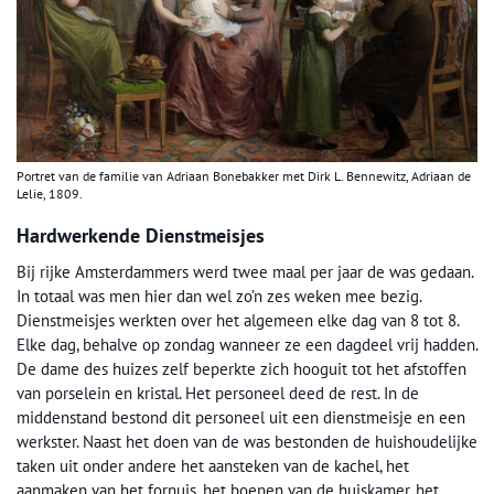
Portret van de familie van Adriaan Bonebakker met Dirk L. Bennewitz, Adriaan de
Lelie, 1809.
Hardwerkende Dienstmeisjes
Bij rijke Amsterdammers werd twee maal per jaar de was gedaan.
In totaal was men hier dan wel zo’n zes weken mee bezig.
Dienstmeisjes werkten over het algemeen elke dag van 8 tot 8.
Elke dag, behalve op zondag wanneer ze een dagdeel vrij hadden.
De dame des huizes zelf beperkte zich hooguit tot het afstoffen
van porselein en kristal. Het personeel deed de rest. In de
middenstand bestond dit personeel uit een dienstmeisje en een
werkster. Naast het doen van de was bestonden de huishoudelijke
taken uit onder andere het aansteken van de kachel, het
aanmaken van het fornuis, het boenen van de huiskamer, het