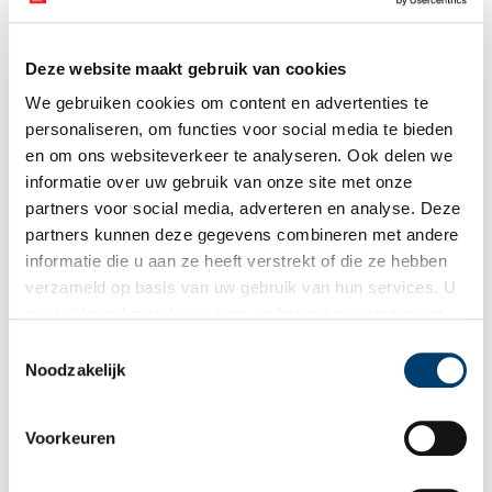
Deze website maakt gebruik van cookies
We gebruiken cookies om content en advertenties te
personaliseren, om functies voor social media te bieden
en om ons websiteverkeer te analyseren. Ook delen we
informatie over uw gebruik van onze site met onze
Doorkijkje in het onderhuis van Weissenbruchs woning in Den Haag, Johan
partners voor social media, adverteren en analyse. Deze
Hendrik Weissenbruch, 1888.
partners kunnen deze gegevens combineren met andere
Huishoudelijke stroomversnelling
informatie die u aan ze heeft verstrekt of die ze hebben
verzameld op basis van uw gebruik van hun services. U
Vanaf de jaren ’50 ging het allemaal erg snel. Wasmachines,
gaat akkoord met de cookies en het
privacystatement
koelkasten en stofzuigers volgden elkaar rap op en iedere
huisvrouw wenste deze nieuwigheden in huis te halen.
als u onze website blijft gebruiken.
Toestemmingsselectie
Elektriciteit is inmiddels gemeengoed en voor ons net zo
Noodzakelijk
vanzelfsprekend als stomend water. De kaars in de kandelaar,
eens een noodzakelijk object om te kunnen zien, verwerd een
decoratief luxeproduct.
Voorkeuren
Auteur:
Maaike Hommes