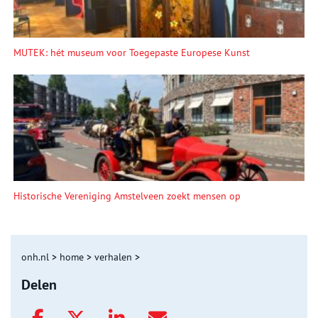
MUTEK: hét museum voor Toegepaste Europese Kunst
Historische Vereniging Amstelveen zoekt mensen op
onh.nl
>
home
>
verhalen
>
Delen