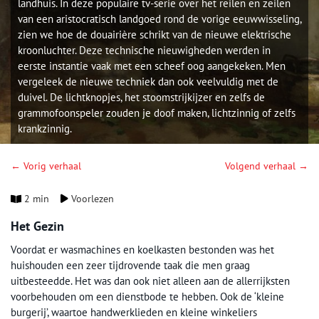
landhuis. In deze populaire tv-serie over het reilen en zeilen
van een aristocratisch landgoed rond de vorige eeuwwisseling,
zien we hoe de douairière schrikt van de nieuwe elektrische
kroonluchter. Deze technische nieuwigheden werden in
eerste instantie vaak met een scheef oog aangekeken. Men
vergeleek de nieuwe techniek dan ook veelvuldig met de
duivel. De lichtknopjes, het stoomstrijkijzer en zelfs de
grammofoonspeler zouden je doof maken, lichtzinnig of zelfs
krankzinnig.
← Vorig verhaal
Volgend verhaal →
2 min
Voorlezen
Het Gezin
Voordat er wasmachines en koelkasten bestonden was het
huishouden een zeer tijdrovende taak die men graag
uitbesteedde. Het was dan ook niet alleen aan de allerrijksten
voorbehouden om een dienstbode te hebben. Ook de ‘kleine
burgerij’, waartoe handwerklieden en kleine winkeliers