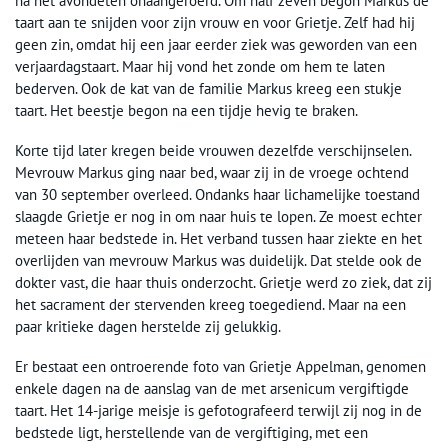
na het avondeten onaangeroerd. Om half zeven begon Markus de
taart aan te snijden voor zijn vrouw en voor Grietje. Zelf had hij
geen zin, omdat hij een jaar eerder ziek was geworden van een
verjaardagstaart. Maar hij vond het zonde om hem te laten
bederven. Ook de kat van de familie Markus kreeg een stukje
taart. Het beestje begon na een tijdje hevig te braken.
Korte tijd later kregen beide vrouwen dezelfde verschijnselen.
Mevrouw Markus ging naar bed, waar zij in de vroege ochtend
van 30 september overleed. Ondanks haar lichamelijke toestand
slaagde Grietje er nog in om naar huis te lopen. Ze moest echter
meteen haar bedstede in. Het verband tussen haar ziekte en het
overlijden van mevrouw Markus was duidelijk. Dat stelde ook de
dokter vast, die haar thuis onderzocht. Grietje werd zo ziek, dat zij
het sacrament der stervenden kreeg toegediend. Maar na een
paar kritieke dagen herstelde zij gelukkig.
Er bestaat een ontroerende foto van Grietje Appelman, genomen
enkele dagen na de aanslag van de met arsenicum vergiftigde
taart. Het 14-jarige meisje is gefotografeerd terwijl zij nog in de
bedstede ligt, herstellende van de vergiftiging, met een