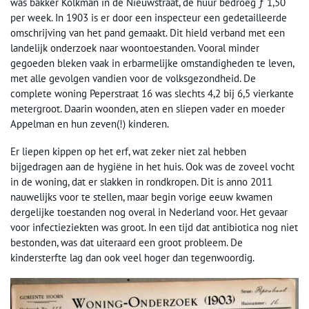
was bakker Kolkman in de Nieuwstraat, de huur bedroeg ƒ 1,50
per week. In 1903 is er door een inspecteur een gedetailleerde
omschrijving van het pand gemaakt. Dit hield verband met een
landelijk onderzoek naar woontoestanden. Vooral minder
gegoeden bleken vaak in erbarmelijke omstandigheden te leven,
met alle gevolgen vandien voor de volksgezondheid. De
complete woning Peperstraat 16 was slechts 4,2 bij 6,5 vierkante
metergroot. Daarin woonden, aten en sliepen vader en moeder
Appelman en hun zeven(!) kinderen.
Er liepen kippen op het erf, wat zeker niet zal hebben
bijgedragen aan de hygiëne in het huis. Ook was de zoveel vocht
in de woning, dat er slakken in rondkropen. Dit is anno 2011
nauwelijks voor te stellen, maar begin vorige eeuw kwamen
dergelijke toestanden nog overal in Nederland voor. Het gevaar
voor infectieziekten was groot. In een tijd dat antibiotica nog niet
bestonden, was dat uiteraard een groot probleem. De
kindersterfte lag dan ook veel hoger dan tegenwoordig.