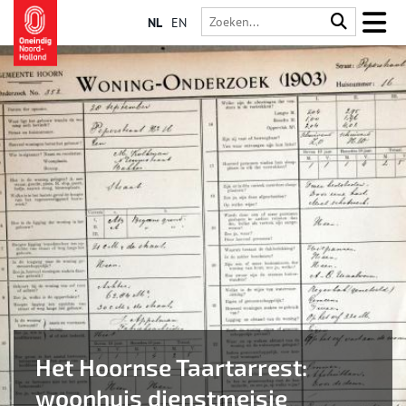
NL
EN
Het Hoornse Taartarrest:
woonhuis dienstmeisje