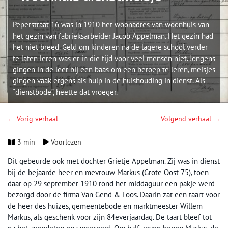
Peperstraat 16 was in 1910 het woonadres van woonhuis van
het gezin van fabrieksarbeider Jacob Appelman. Het gezin had
het niet breed. Geld om kinderen na de lagere school verder
te laten leren was er in die tijd voor veel mensen niet. Jongens
gingen in de leer bij een baas om een beroep te leren, meisjes
gingen vaak ergens als hulp in de huishouding in dienst. Als
“dienstbode”, heette dat vroeger.
← Vorig verhaal
Volgend verhaal →
3 min
Voorlezen
Dit gebeurde ook met dochter Grietje Appelman. Zij was in dienst
bij de bejaarde heer en mevrouw Markus (Grote Oost 75), toen
daar op 29 september 1910 rond het middaguur een pakje werd
bezorgd door de firma Van Gend & Loos. Daarin zat een taart voor
de heer des huizes, gemeentebode en marktmeester Willem
Markus, als geschenk voor zijn 84everjaardag. De taart bleef tot