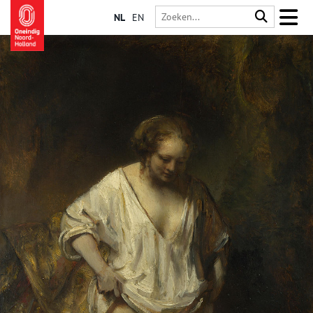
NL
EN