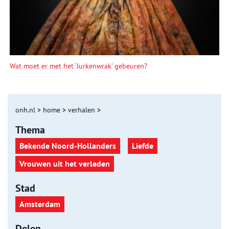
Wat moet er met het ‘Jurkenwrak’ gebeuren?
onh.nl
>
home
>
verhalen
>
Thema
Bekende Noord-Hollanders
Liefde
Vrouwen uit het verleden
Stad
Amsterdam
Delen