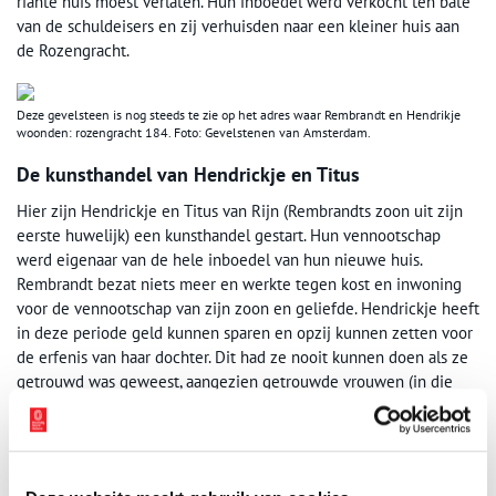
riante huis moest verlaten. Hun inboedel werd verkocht ten bate
van de schuldeisers en zij verhuisden naar een kleiner huis aan
de Rozengracht.
Deze gevelsteen is nog steeds te zie op het adres waar Rembrandt en Hendrikje
woonden: rozengracht 184. Foto: Gevelstenen van Amsterdam.
De kunsthandel van Hendrickje en Titus
Hier zijn Hendrickje en Titus van Rijn (Rembrandts zoon uit zijn
eerste huwelijk) een kunsthandel gestart. Hun vennootschap
werd eigenaar van de hele inboedel van hun nieuwe huis.
Rembrandt bezat niets meer en werkte tegen kost en inwoning
voor de vennootschap van zijn zoon en geliefde. Hendrickje heeft
in deze periode geld kunnen sparen en opzij kunnen zetten voor
de erfenis van haar dochter. Dit had ze nooit kunnen doen als ze
getrouwd was geweest, aangezien getrouwde vrouwen (in die
tijd) geen bezit konden hebben of een bedrijf konden starten.
Hendrickje overleed tijdens de pestepidemie van 1663 / 1664.
Het is dus waarschijnlijk dat de zwarte dood haar ten deel was