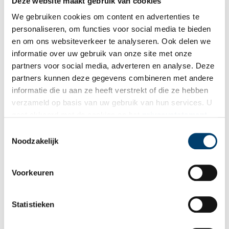
Deze website maakt gebruik van cookies
gevallen. Ze werd begraven in de Westerkerk te Amsterdam. Haar
graf is daar helaas niet meer te vinden.
We gebruiken cookies om content en advertenties te
personaliseren, om functies voor social media te bieden
en om ons websiteverkeer te analyseren. Ook delen we
informatie over uw gebruik van onze site met onze
partners voor social media, adverteren en analyse. Deze
partners kunnen deze gegevens combineren met andere
informatie die u aan ze heeft verstrekt of die ze hebben
verzameld op basis van uw gebruik van hun services. U
gaat akkoord met de cookies en het
privacystatement
als u onze website blijft gebruiken.
Toestemmingsselectie
Gezicht over de Keizersgracht op de Westermarkt met de Westerkerk (Tussen 1660
Noodzakelijk
– 1670) | Jan van der Heyden | Collectie van Eeghen | Stadsarchief Amsterdam |
010055000008
Voorkeuren
Na haar dood werd de vennootschap voortgezet door Titus en de
wettelijke voogd van Cornelia. Toch kreeg Rembrandt het voor
elkaar om een huurschuld op te bouwen. Het financiële inzicht
Statistieken
van Hendrickje (en / of haar vaardigheid in het verkopen van
kunst) werd dus enorm gemist.