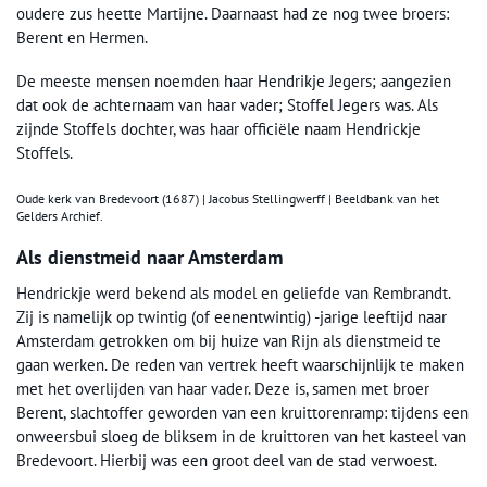
oudere zus heette Martijne. Daarnaast had ze nog twee broers:
Berent en Hermen.
De meeste mensen noemden haar Hendrikje Jegers; aangezien
dat ook de achternaam van haar vader; Stoffel Jegers was. Als
zijnde Stoffels dochter, was haar officiële naam Hendrickje
Stoffels.
Oude kerk van Bredevoort (1687) | Jacobus Stellingwerff | Beeldbank van het
Gelders Archief.
Als dienstmeid naar Amsterdam
Hendrickje werd bekend als model en geliefde van Rembrandt.
Zij is namelijk op twintig (of eenentwintig) -jarige leeftijd naar
Amsterdam getrokken om bij huize van Rijn als dienstmeid te
gaan werken. De reden van vertrek heeft waarschijnlijk te maken
met het overlijden van haar vader. Deze is, samen met broer
Berent, slachtoffer geworden van een kruittorenramp: tijdens een
onweersbui sloeg de bliksem in de kruittoren van het kasteel van
Bredevoort. Hierbij was een groot deel van de stad verwoest.