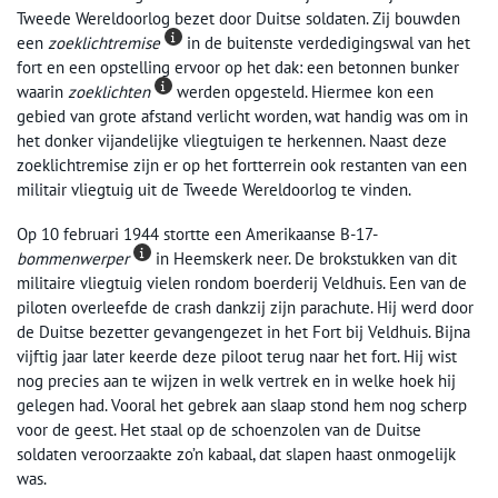
Tweede Wereldoorlog bezet door Duitse soldaten. Zij bouwden
een
zoeklichtremise
in de buitenste verdedigingswal van het
fort en een opstelling ervoor op het dak: een betonnen bunker
waarin
zoeklichten
werden opgesteld. Hiermee kon een
gebied van grote afstand verlicht worden, wat handig was om in
het donker vijandelijke vliegtuigen te herkennen. Naast deze
zoeklichtremise zijn er op het fortterrein ook restanten van een
militair vliegtuig uit de Tweede Wereldoorlog te vinden.
Op 10 februari 1944 stortte een Amerikaanse B-17-
bommenwerper
in Heemskerk neer. De brokstukken van dit
militaire vliegtuig vielen rondom boerderij Veldhuis. Een van de
piloten overleefde de crash dankzij zijn parachute. Hij werd door
de Duitse bezetter gevangengezet in het Fort bij Veldhuis. Bijna
vijftig jaar later keerde deze piloot terug naar het fort. Hij wist
nog precies aan te wijzen in welk vertrek en in welke hoek hij
gelegen had. Vooral het gebrek aan slaap stond hem nog scherp
voor de geest. Het staal op de schoenzolen van de Duitse
soldaten veroorzaakte zo’n kabaal, dat slapen haast onmogelijk
was.