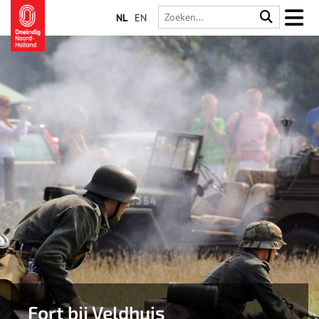
NL
EN
Fort bij Veldhuis