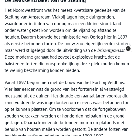
De zwakke schakel van de Stelling
Het Noordwestfront was het meest kwetsbare gedeelte van de
Stelling van Amsterdam. Vlakbij lagen hoge duingronden,
waardoor er in tijden van oorlog maar een kleine strook land
onder water gezet kon worden om de vijand op afstand te
houden. Daarom bouwde het ministerie van Oorlog hier in 1897
als eerste betonnen forten. De bouw zou eigenlijk eerder starten,
maar werd stilgelegd door de uitvinding van de
brisantgranaat
.
Deze moderne granaat had zoveel explosieve kracht, dat de
bakstenen forten die oorspronkelijk op deze plek zouden komen
te weinig bescherming konden bieden.
Vanaf 1897 begon men met de bouw van het Fort bij Veldhuis.
Vier jaar eerder was de grond van het fortterrein al verstevigd
met zand uit de duinen. Het duurde een aantal jaren voordat dit
zand voldoende was ingeklonken om er een zwaar betonnen fort
op te kunnen plaatsen. Om te voorkomen dat de fortgebouwen
zouden verzakken, werden er honderden heipalen in de grond
geslagen. Daarna konden de betonnen muren en plafonds met
behulp van houten mallen worden gestort. De andere forten van
het Noordwestfront volgden in de jaren 1900-1903.