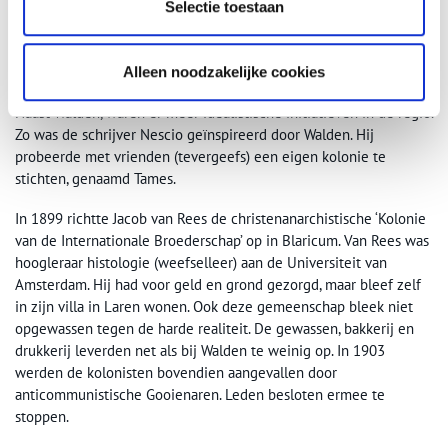
Selectie toestaan
Verenigde Staten werd zelfs de Van Eeden Colony gesticht.
Overigens eveneens niet erg succesvol.
Alleen noodzakelijke cookies
Kolonie van de Internationale Broederschap
Naast Walden, waren er meer idealistische initiatieven in de regio.
Zo was de schrijver Nescio geïnspireerd door Walden. Hij
probeerde met vrienden (tevergeefs) een eigen kolonie te
stichten, genaamd Tames.
In 1899 richtte Jacob van Rees de christenanarchistische ‘Kolonie
van de Internationale Broederschap’ op in Blaricum. Van Rees was
hoogleraar histologie (weefselleer) aan de Universiteit van
Amsterdam. Hij had voor geld en grond gezorgd, maar bleef zelf
in zijn villa in Laren wonen. Ook deze gemeenschap bleek niet
opgewassen tegen de harde realiteit. De gewassen, bakkerij en
drukkerij leverden net als bij Walden te weinig op. In 1903
werden de kolonisten bovendien aangevallen door
anticommunistische Gooienaren. Leden besloten ermee te
stoppen.