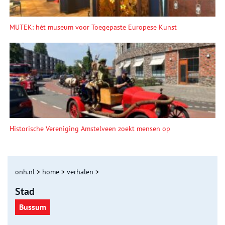
MUTEK: hét museum voor Toegepaste Europese Kunst
Historische Vereniging Amstelveen zoekt mensen op
onh.nl
>
home
>
verhalen
>
Stad
Bussum