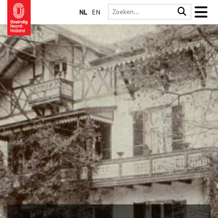
NL
EN