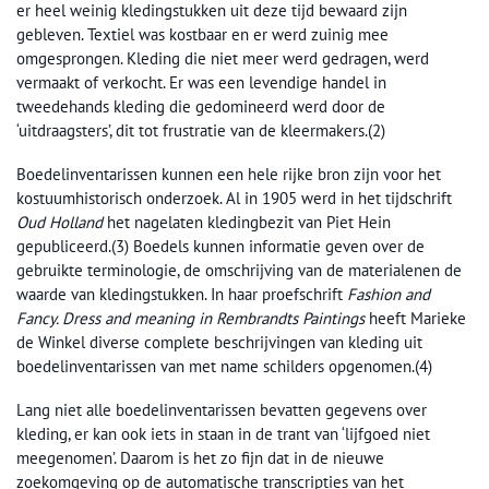
er heel weinig kledingstukken uit deze tijd bewaard zijn
gebleven. Textiel was kostbaar en er werd zuinig mee
omgesprongen. Kleding die niet meer werd gedragen, werd
vermaakt of verkocht. Er was een levendige handel in
tweedehands kleding die gedomineerd werd door de
‘uitdraagsters’, dit tot frustratie van de kleermakers.(2)
Boedelinventarissen kunnen een hele rijke bron zijn voor het
kostuumhistorisch onderzoek. Al in 1905 werd in het tijdschrift
Oud Holland
het nagelaten kledingbezit van Piet Hein
gepubliceerd.(3) Boedels kunnen informatie geven over de
gebruikte terminologie, de omschrijving van de materialenen de
waarde van kledingstukken. In haar proefschrift
Fashion and
Fancy. Dress and meaning in Rembrandts Paintings
heeft Marieke
de Winkel diverse complete beschrijvingen van kleding uit
boedelinventarissen van met name schilders opgenomen.(4)
Lang niet alle boedelinventarissen bevatten gegevens over
kleding, er kan ook iets in staan in de trant van ‘lijfgoed niet
meegenomen’. Daarom is het zo fijn dat in de nieuwe
zoekomgeving op de automatische transcripties van het