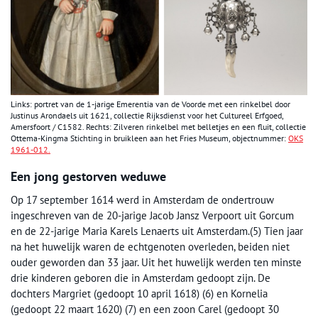
Links: portret van de 1-jarige Emerentia van de Voorde met een rinkelbel door
Justinus Arondaels uit 1621, collectie Rijksdienst voor het Cultureel Erfgoed,
Amersfoort / C1582. Rechts: Zilveren rinkelbel met belletjes en een fluit, collectie
Ottema-Kingma Stichting in bruikleen aan het Fries Museum, objectnummer:
OKS
1961-012.
Een jong gestorven weduwe
Op 17 september 1614 werd in Amsterdam de ondertrouw
ingeschreven van de 20-jarige Jacob Jansz Verpoort uit Gorcum
en de 22-jarige Maria Karels Lenaerts uit Amsterdam.(5) Tien jaar
na het huwelijk waren de echtgenoten overleden, beiden niet
ouder geworden dan 33 jaar. Uit het huwelijk werden ten minste
drie kinderen geboren die in Amsterdam gedoopt zijn. De
dochters Margriet (gedoopt 10 april 1618) (6) en Kornelia
(gedoopt 22 maart 1620) (7) en een zoon Carel (gedoopt 30