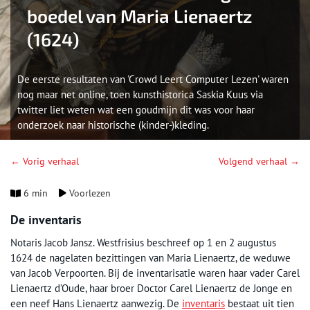
boedel van Maria Lienaertz
(1624)
De eerste resultaten van 'Crowd Leert Computer Lezen' waren
nog maar net online, toen kunsthistorica Saskia Kuus via
twitter liet weten wat een goudmijn dit was voor haar
onderzoek naar historische (kinder-)kleding.
← Vorig verhaal
Volgend verhaal →
6 min
Voorlezen
De inventaris
Notaris Jacob Jansz. Westfrisius beschreef op 1 en 2 augustus
1624 de nagelaten bezittingen van Maria Lienaertz, de weduwe
van Jacob Verpoorten. Bij de inventarisatie waren haar vader Carel
Lienaertz d’Oude, haar broer Doctor Carel Lienaertz de Jonge en
een neef Hans Lienaertz aanwezig. De
inventaris
bestaat uit tien