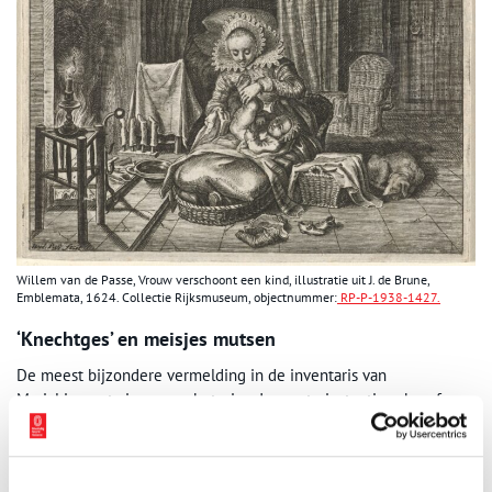
Willem van de Passe, Vrouw verschoont een kind, illustratie uit J. de Brune,
Emblemata, 1624. Collectie Rijksmuseum, objectnummer:
RP-P-1938-1427.
‘Knechtges’ en meisjes mutsen
De meest bijzondere vermelding in de inventaris van
MariaLienaertz is een verbetering. In eerste instantie schreef
Jacob Westfrisius ‘een peers sattijnen kinder mutzien’ maar hij
haalde ‘kinder’ door en veranderde dit in ‘knechtges’. Zo wordt een
kindermuts een jongensmuts (in de zeventiende eeuw was een