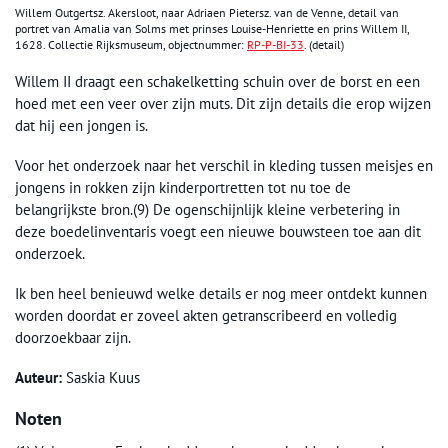
Willem Outgertsz. Akersloot, naar Adriaen Pietersz. van de Venne, detail van
portret van Amalia van Solms met prinses Louise-Henriette en prins Willem II,
1628. Collectie Rijksmuseum, objectnummer:
RP-P-BI-33
. (detail)
Willem II draagt een schakelketting schuin over de borst en een
hoed met een veer over zijn muts. Dit zijn details die erop wijzen
dat hij een jongen is.
Voor het onderzoek naar het verschil in kleding tussen meisjes en
jongens in rokken zijn kinderportretten tot nu toe de
belangrijkste bron.(9) De ogenschijnlijk kleine verbetering in
deze boedelinventaris voegt een nieuwe bouwsteen toe aan dit
onderzoek.
Ik ben heel benieuwd welke details er nog meer ontdekt kunnen
worden doordat er zoveel akten getranscribeerd en volledig
doorzoekbaar zijn.
Auteur:
Saskia Kuus
Noten