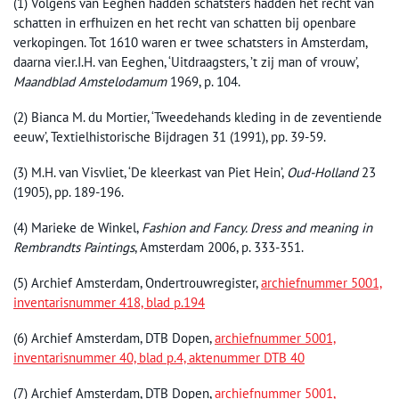
(1) Volgens van Eeghen hadden schatsters hadden het recht van
schatten in erfhuizen en het recht van schatten bij openbare
verkopingen. Tot 1610 waren er twee schatsters in Amsterdam,
daarna vier.I.H. van Eeghen, ‘Uitdraagsters, ’t zij man of vrouw’,
Maandblad Amstelodamum
1969, p. 104.
(2) Bianca M. du Mortier, ‘Tweedehands kleding in de zeventiende
eeuw’, Textielhistorische Bijdragen 31 (1991), pp. 39-59.
(3) M.H. van Visvliet, ‘De kleerkast van Piet Hein’,
Oud-Holland
23
(1905), pp. 189-196.
(4) Marieke de Winkel,
Fashion and Fancy. Dress and meaning in
Rembrandts Paintings
, Amsterdam 2006, p. 333-351.
(5) Archief Amsterdam, Ondertrouwregister,
archiefnummer 5001,
inventarisnummer 418, blad p.194
(6) Archief Amsterdam, DTB Dopen,
archiefnummer 5001,
inventarisnummer 40, blad p.4, aktenummer DTB 40
(7) Archief Amsterdam, DTB Dopen,
archiefnummer 5001,