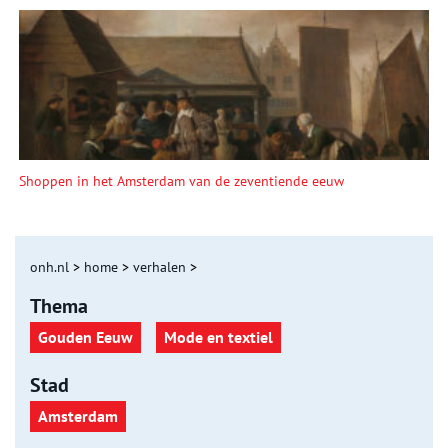
Shoppen in het Amsterdam van de zeventiende eeuw
onh.nl
>
home
>
verhalen
>
Thema
Gouden Eeuw
Mode en textiel
Stad
Amsterdam